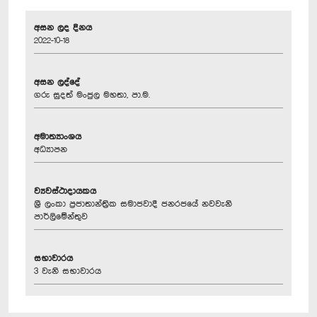
අසන ලද දිනය
2022-10-18
අසන ලද්දේ
ගරු සුදත් මංජුල මහතා, පා.ම.
අමාත්‍යාංශය
අධ්‍යාපන
ව්‍යවස්ථාදායකය
ශ්‍රී ලංකා ප්‍රජාතාන්ත්‍රික සමාජවාදී ජනරජයේ නවවැනි
පාර්ලිමේන්තුව
සභාවාරය
3 වැනි සභාවාරය