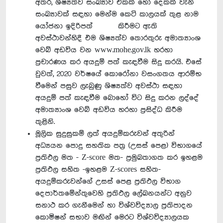
අතර, ශිෂ්‍යත්ව සංඛ්‍යාව එකක් හෝ දෙකක් වැනි
සංඛ්‍යාවක් සඳහා මෙන්ම කෙටි කාලයක් තුළ නාම
යෝජනා ඉදිරිපත් කිරීමට ඇති
අවස්ථාවන්හිදී එම ශිෂ්‍යත්ව තොරතුරු අමාත්‍යාංශ
වෙබ් අඩවිය වන www.mohe.gov.lk හරහා
ප්‍රචාරණය කර අයදුම් පත් කැඳවීම සිදු කරයි. එසේ
වුවත්, 2020 වර්ෂයේ කොරෝනා වසංගතය ආරම්භ
වීමෙන් පසුව ලැබුණු ශිෂ්‍යත්ව අවස්ථා සඳහා
අයදුම් පත් කැඳවීම බොහෝ විට සිදු කරන ලද්දේ
අමාත්‍යාංශ වෙබ් අඩවිය හරහා ප්‍රසිද්ධ කිරීම
තුළිනි.
මූලික සුදුසුකම් ලත් අයදුම්කරුවන් අතුරින්
අධ්‍යයන පොදු සහතික පත්‍ර (උසස් පෙළ) විභාගයේ
ප්‍රතිඵල මත - Z-score මත- ප්‍රමුඛතාගත කර ඉහළම
ප්‍රතිඵල සහිත -ඉහළම Z-scores සහිත-
අයදුම්කරුවන්ගේ උසස් පෙළ ප්‍රතිඵල විභාග
දෙපාර්තමේන්තුවෙහි ප්‍රතිඵල ලේඛනයන්ට අනුව
සනාථ කර ගැනීමෙන් හා විශ්වවිද්‍යාල ප්‍රතිපාදන
කොමිෂන් සභාව මඟින් මෙරට විශ්වවිද්‍යාලයක