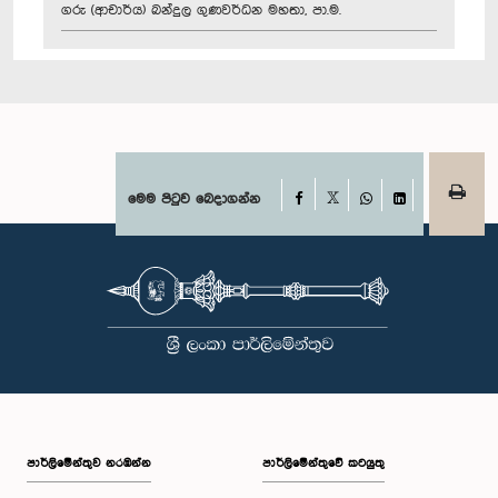
ගරු (ආචාර්ය) බන්දුල ගුණවර්ධන මහතා, පා.ම.
Facebook
මෙම පිටුව බෙදාගන්න
X
WhatsApp
LinkedIn
පාර්ලි‌මේන්තුව නරඹන්න
පාර්ලිමේන්තුවේ කටයුතු