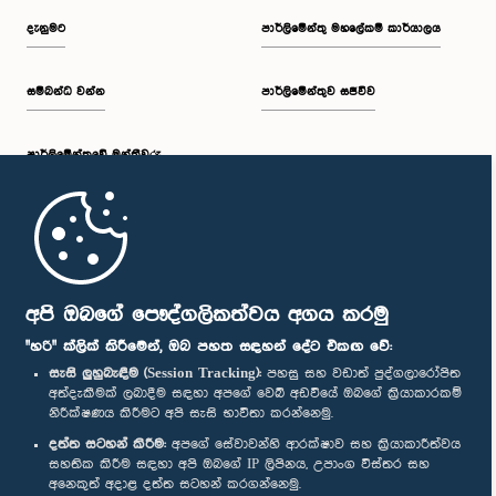
දැනුමට
පාර්ලිමේන්තු මහලේකම් කාර්යාලය
සම්බන්ධ වන්න
පාර්ලිමේන්තුව සජීවීව
පාර්ලි‌මේන්තුවේ මන්ත්‍රීවරු
මුල් පිටුව
පාර්ලිමේන්තු ජංගම යෙදුම
අපි ඔබගේ පෞද්ගලිකත්වය අගය කරමු
"හරි" ක්ලික් කිරීමෙන්, ඔබ පහත සඳහන් දේට එකඟ වේ:
සැසි ලුහුබැඳීම (Session Tracking):
පහසු සහ වඩාත් පුද්ගලාරෝපිත
අත්දැකීමක් ලබාදීම සඳහා අපගේ වෙබ් අඩවියේ ඔබගේ ක්‍රියාකාරකම්
නිරීක්ෂණය කිරීමට අපි සැසි භාවිතා කරන්නෙමු.
අප හා සම්බන්ධ වී සිටින්න :
දත්ත සටහන් කිරීම:
අපගේ සේවාවන්හි ආරක්ෂාව සහ ක්‍රියාකාරීත්වය
සහතික කිරීම සඳහා අපි ඔබගේ IP ලිපිනය, උපාංග විස්තර සහ
අනෙකුත් අදාළ දත්ත සටහන් කරගන්නෙමු.