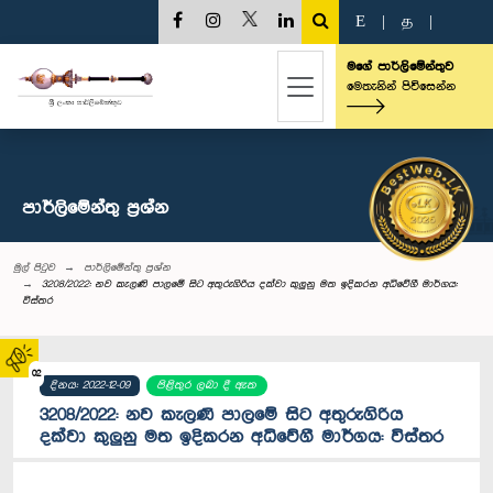
E
|
த
|
මගේ පාර්ලිමේන්තුව
මෙතැනින් පිවිසෙන්න
පාර්ලි‌මේන්තු‌ ප්‍රශ්න
මුල් පිටුව
පාර්ලි‌මේන්තු‌ ප්‍රශ්න
3208/2022: නව කැලණි පාලමේ සිට අතුරුගිරිය දක්වා කුලුනු මත ඉදිකරන අධිවේගී මාර්ගය:
විස්තර
02
දිනය: 2022-12-09
පිළිතුර ලබා දී ඇත
3208/2022: නව කැලණි පාලමේ සිට අතුරුගිරිය
දක්වා කුලුනු මත ඉදිකරන අධිවේගී මාර්ගය: විස්තර