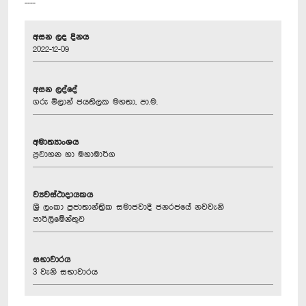
----
අසන ලද දිනය
2022-12-09
අසන ලද්දේ
ගරු මිලාන් ජයතිලක මහතා, පා.ම.
අමාත්‍යාංශය
ප්‍රවාහන හා මහාමාර්ග
ව්‍යවස්ථාදායකය
ශ්‍රී ලංකා ප්‍රජාතාන්ත්‍රික සමාජවාදී ජනරජයේ නවවැනි
පාර්ලිමේන්තුව
සභාවාරය
3 වැනි සභාවාරය