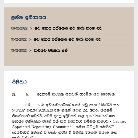
ප්‍රශ්න ඉතිහාසය
09-12-2022
නව න්‍යාය පුස්තකය නව මාරු කරන ලදී
10-12-2022
නව න්‍යාය පුස්තකය නව මාරු කරන ලදී
13-12-2022
වාචිකව පිළිතුරු දුන්
පිළිතුර
(අ) (i) ඉදිකිරීම් කටයුතු කිසිවක් ආරම්භ කර නොමැත.
(ii) ගරු අභියාචනාධිකරණයේ නඩු අංක 545/2021 සහ
546/2021 සඳහා 2021.02.21 දින නිකුත් කරන ලද අතුරු තහනම්
නියෝගයට යටත්ව, අවම ලංසු ඉදිරිපත් කළ ආයෝජකයන් සහ
අමාත්‍ය මණ්ඩලය විසින් පත් කළ සාකච්ඡා සම්මුති කමිටුව - Cabinet
Appointed Negotiating Committee - සමඟ ගිවිසුම සම්බන්ධ
සාකච්ඡාව අවසන් වූ පසුව තමයි ඒ පිළිබඳ දිනයක් ප්‍රකාශ කළ