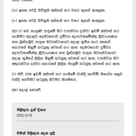
හැකි වන්නේ.
(iii) ඉහත පරිදි ගිවිසුම අත්සන් කර වසර තුනක් ඇතුළත.
(iv) ඉහත පරිදි ගිවිසුම අත්සන් කර වසර තුනක් ඇතුළත.
(ආ) (i) නව කැලණි පාලමේ සිට රාජගිරිය දක්වා ඉඩම් අත්පත් කර
ගැනීමට අදාළව දෙමටගොඩ දුම්රිය දෙපාර්තමේන්තු ක්‍රීඩාංගණය
සහ බුත්ගමුව පාලන මධ්‍යස්ථානයට අදාළ භූමිය හැර අනෙක්
කොටසේ මිනුම් කටයුතු අවසන් කර ඇත. දෙමටගොඩ දුම්රිය
දෙපාර්තමේන්තු ක්‍රීඩාංගණය සහ බුත්ගමුව පාලන මධ්‍යස්ථානයට
අදාළ භූමියේ මූලික මිනුම් කටයුතු අවසන් කර ඇත. රාජගිරිය සිට
අතුරුගිරිය දක්වා කොටසේ මූලික මැනුම් කටයුතු අවසන් කර ඇත.
(ii) ඔව්. 2018 ඉඩම් අත්පත් කර ගැනීමේ (වන්දි ගෙවීම්) නියෝග අනුව
වන්දි ගෙවීමට කටයුතු කිරීමට නියමිතය.
(ඇ) අදාළ නොවේ.
පිළිතුරු දුන් දිනය
2022-12-13
විසින් පිළිතුරු දෙන ලදී