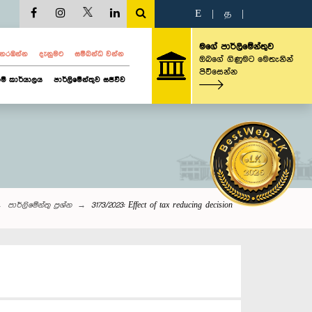
E
|
த
|
මගේ පාර්ලිමේන්තුව
ව නරඹන්න
දැනුමට
සම්බන්ධ වන්න
ඔබගේ ගිණුමට මෙතැනින්
පිවිසෙන්න
ම් කාර්යාලය
පාර්ලිමේන්තුව සජීවීව
පාර්ලි‌මේන්තු‌ ප්‍රශ්න
3173/2023: Effect of tax reducing decision