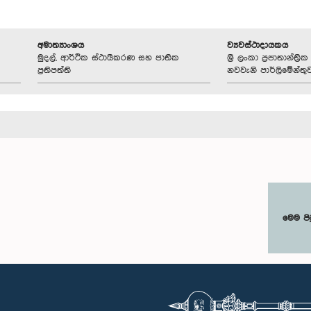
අමාත්‍යාංශය
ව්‍යවස්ථාදායකය
මුදල්, ආර්ථික ස්ථායීකරණ සහ ජාතික
ශ්‍රී ලංකා ප්‍රජාතාන්ත
ප්‍රතිපත්ති
නවවැනි පාර්ලිමේන්තු
මෙම පි