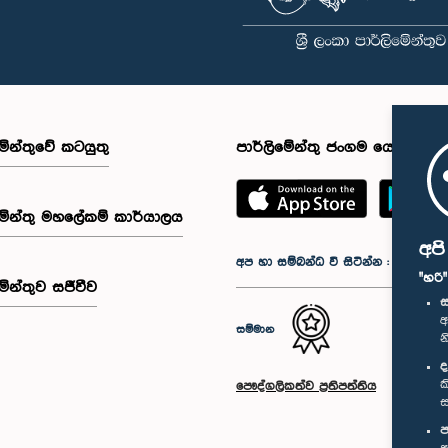
මේන්තුවේ කටයුතු
පාර්ලිමේන්තු ජංගම යෙදුම
මේන්තු මහලේකම් කාර්යාලය
අප
අප හා සම්බන්ධ වී සිටින්න :
"හරි
මේන්තුව සජීවීව
ස
අ
සම්මාන
න
ද
ක
පෞද්ගලිකත්ව ප්‍රතිපත්තිය
ස
ප