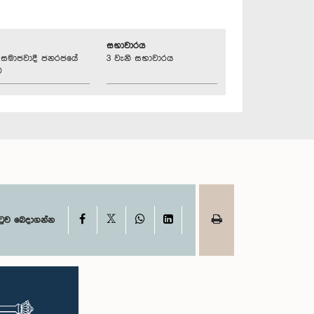
සභාවාරය
්‍රික සමාජවාදී ජනරජයේ
3 වැනි සභාවාරය
ව
X
Facebook
WhatsApp
LinkedIn
ටුව බෙදාගන්න