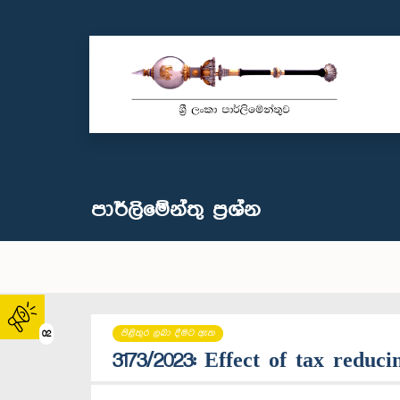
පාර්ලි‌මේන්තු‌ ප්‍රශ්න
පිළිතුර ලබා දීමට ඇත
02
3173/2023: Effect of tax reduci