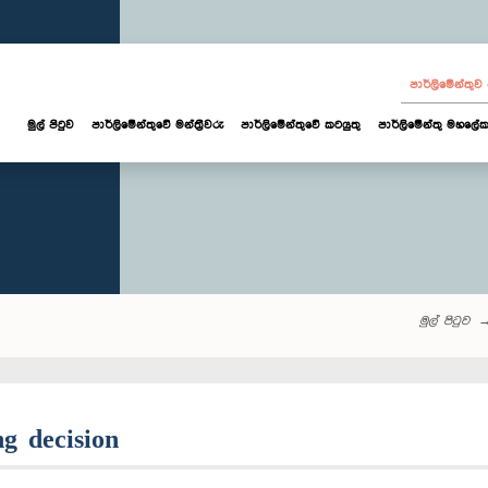
පාර්ලි‌මේන්තු
මුල් පිටුව
පාර්ලි‌මේන්තුවේ මන්ත්‍රීවරු
පාර්ලිමේන්තුවේ කටයුතු
පාර්ලිමේන්තු මහලේක
මුල් පිටුව
ng decision