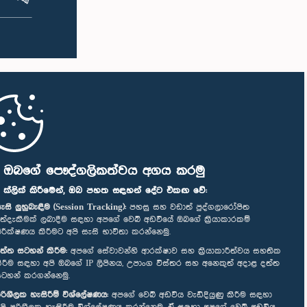
ි ඔබගේ පෞද්ගලිකත්වය අගය කරමු
" ක්ලික් කිරීමෙන්, ඔබ පහත සඳහන් දේට එකඟ වේ:
ැසි ලුහුබැඳීම (Session Tracking):
පහසු සහ වඩාත් පුද්ගලාරෝපිත
ත්දැකීමක් ලබාදීම සඳහා අපගේ වෙබ් අඩවියේ ඔබගේ ක්‍රියාකාරකම්
ිරීක්ෂණය කිරීමට අපි සැසි භාවිතා කරන්නෙමු.
ත්ත සටහන් කිරීම:
අපගේ සේවාවන්හි ආරක්ෂාව සහ ක්‍රියාකාරීත්වය සහතික
ිරීම සඳහා අපි ඔබගේ IP ලිපිනය, උපාංග විස්තර සහ අනෙකුත් අදාළ දත්ත
ටහන් කරගන්නෙමු.
රිශීලක හැසිරීම් විශ්ලේෂණය:
අපගේ වෙබ් අඩවිය වැඩිදියුණු කිරීම සඳහා