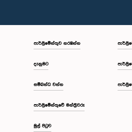
පාර්ලි‌මේන්තුව නරඹන්න
පාර්ලි
දැනුමට
පාර්ලි
සම්බන්ධ වන්න
පාර්ලි
පාර්ලි‌මේන්තුවේ මන්ත්‍රීවරු
මුල් පිටුව