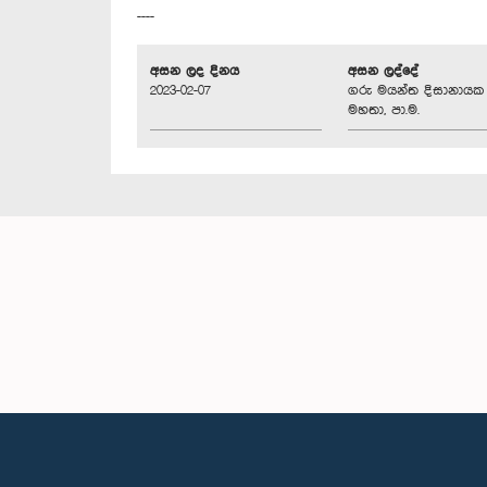
----
අසන ලද දිනය
අසන ලද්දේ
2023-02-07
ගරු මයන්ත දිසානායක
මහතා, පා.ම.