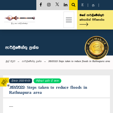
E
|
த
|
මගේ පාර්ලිමේන්තුව
මෙතැනින් පිවිසෙන්න
පාර්ලි‌මේන්තු‌ ප්‍රශ්න
මුල් පිටුව
පාර්ලි‌මේන්තු‌ ප්‍රශ්න
3151/2022: Steps taken to reduce floods in Rathnapura area
දිනය: 2022-10-03
පිළිතුර ලබා දී ඇත
02
3151/2022: Steps taken to reduce floods in
Rathnapura area
----