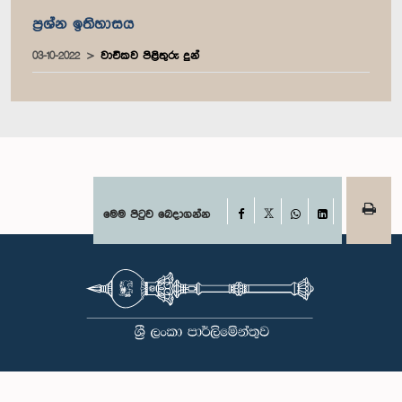
ප්‍රශ්න ඉතිහාසය
03-10-2022
වාචිකව පිළිතුරු දුන්
Facebook
මෙම පිටුව බෙදාගන්න
X
WhatsApp
LinkedIn