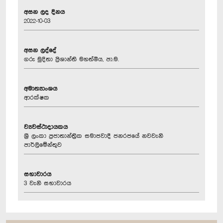
අසන ලද දිනය
2022-10-03
අසන ලද්දේ
ගරු මුදිතා ප්‍රිශාන්ති මහත්මිය, පා.ම.
අමාත්‍යාංශය
ආරක්ෂක
ව්‍යවස්ථාදායකය
ශ්‍රී ලංකා ප්‍රජාතාන්ත්‍රික සමාජවාදී ජනරජයේ නවවැනි
පාර්ලිමේන්තුව
සභාවාරය
3 වැනි සභාවාරය