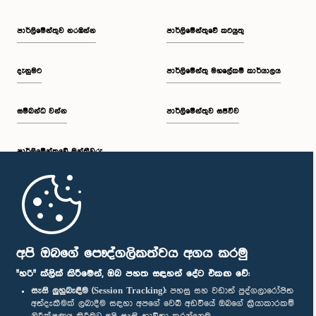
පාර්ලි‌මේන්තුව නරඹන්න
පාර්ලිමේන්තුවේ කටයුතු
දැනුමට
පාර්ලිමේන්තු මහලේකම් කාර්යාලය
සම්බන්ධ වන්න
පාර්ලිමේන්තුව සජීවීව
පාර්ලි‌මේන්තුවේ මන්ත්‍රීවරු
මුල් පිටුව
පාර්ලිමේන්තු ජංගම යෙදුම
අපි ඔබගේ පෞද්ගලිකත්වය අගය කරමු
"හරි" ක්ලික් කිරීමෙන්, ඔබ පහත සඳහන් දේට එකඟ වේ:
සැසි ලුහුබැඳීම (Session Tracking):
පහසු සහ වඩාත් පුද්ගලාරෝපිත
අත්දැකීමක් ලබාදීම සඳහා අපගේ වෙබ් අඩවියේ ඔබගේ ක්‍රියාකාරකම්