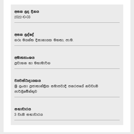
අසන ලද දිනය
2022-10-03
අසන ලද්දේ
ගරු මයන්ත දිසානායක මහතා, පා.ම.
අමාත්‍යාංශය
ප්‍රවාහන හා මහාමාර්ග
ව්‍යවස්ථාදායකය
ශ්‍රී ලංකා ප්‍රජාතාන්ත්‍රික සමාජවාදී ජනරජයේ නවවැනි
පාර්ලිමේන්තුව
සභාවාරය
3 වැනි සභාවාරය