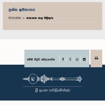
ප්‍රශ්න ඉතිහාසය
03-10-2022
සභාගත කල පිළිතුරු
Facebook
මෙම පිටුව බෙදාගන්න
X
WhatsApp
LinkedIn