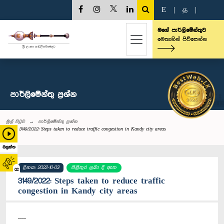
E
|
த
|
මගේ පාර්ලිමේන්තුව
මෙතැනින් පිවිසෙන්න
පාර්ලි‌මේන්තු‌ ප්‍රශ්න
මුල් පිටුව
පාර්ලි‌මේන්තු‌ ප්‍රශ්න
3149/2022: Steps taken to reduce traffic congestion in Kandy city areas
බලන්න
දිනය: 2022-10-03
පිළිතුර ලබා දී ඇත
02
3149/2022: Steps taken to reduce traffic
congestion in Kandy city areas
----