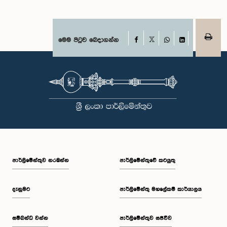
Facebook
මෙම පිටුව බෙදාගන්න
X
WhatsApp
LinkedIn
පාර්ලි‌මේන්තුව නරඹන්න
පාර්ලිමේන්තුවේ කටයුතු
දැනුමට
පාර්ලිමේන්තු මහලේකම් කාර්යාලය
සම්බන්ධ වන්න
පාර්ලිමේන්තුව සජීවීව