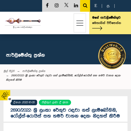
E
|
த
|
මගේ පාර්ලිමේන්තුව
මෙතැනින් පිවිසෙන්න
පාර්ලි‌මේන්තු‌ ප්‍රශ්න
මුල් පිටුව
පාර්ලි‌මේන්තු‌ ප්‍රශ්න
2690/2022: ශ්‍රී ලංකා රේගුව රඳවා ගත් ලැම්බෝගිනි, රෝල්ස්-රොයිස් සහ හමර් වාහන දෙක:
නිදහස් කිරීම
02
දිනය: 2022-10-05
පිළිතුර ලබා දී ඇත
2690/2022: ශ්‍රී ලංකා රේගුව රඳවා ගත් ලැම්බෝගිනි,
රෝල්ස්-රොයිස් සහ හමර් වාහන දෙක: නිදහස් කිරීම