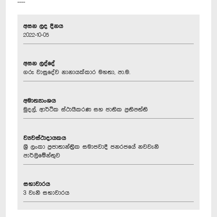
----
අසන ලද දිනය
2022-10-05
අසන ලද්දේ
ගරු වාසුදේව නානායක්කාර මහතා, පා.ම.
අමාත්‍යාංශය
මුදල්, ආර්ථික ස්ථායීකරණ සහ ජාතික ප්‍රතිපත්ති
ව්‍යවස්ථාදායකය
ශ්‍රී ලංකා ප්‍රජාතාන්ත්‍රික සමාජවාදී ජනරජයේ නවවැනි
පාර්ලිමේන්තුව
සභාවාරය
3 වැනි සභාවාරය