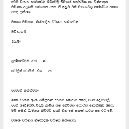
මෙම වාහන තක්සේරු කිරීමේදී ඒවායේ තත්ත්වය හා නිෂ්පාදන
වර්ෂය පදනම් කරගෙන ඇත. ඒ අනුව එම වාහනවල තත්ත්වය පහත
පරිදි දක්වමි.
වාහන වර්ගය නිෂ්පාදිත වර්ෂය තක්සේරු
වටිනාකම
(රු.මි)
ලැම්බෝගිනි 2019 40
රෝල්ස්-රොයිස් 2016 25
පැවැති තත්ත්වය-
මෙම වාහන අංග සම්පූර්ණ වාහන නොවන අතර, පැති දොරවල්,
පැති කණ්ණාඩි, විදුලි ලාම්පු සහ ඉදිරිපස කොටස් නොතිබුණු අතර,
වම් පසින් ධාවනය කිරීමට හැකි වන සේ සකස් කරන ලද රථ වේ.
වාහන වර්ගය නිෂ්පාදිත වර්ෂය තක්සේරු