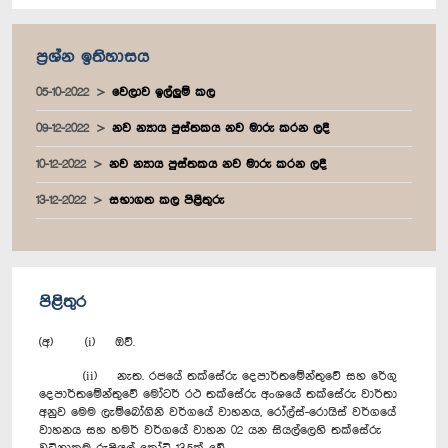
ප්‍රශ්න ඉතිහාසය
05-10-2022
වෙලාව ඉල්ලුම් කල
09-12-2022
නව න්‍යාය පුස්තකය නව මාරු කරන ලදී
10-12-2022
නව න්‍යාය පුස්තකය නව මාරු කරන ලදී
13-12-2022
සභාගත කල පිළිතුරු
පිළිතුර
(අ) (i) ඔව්.
(ii) නැත. රජ‍යේ තක්සේරු දෙපාර්තමේන්තුවේ සහ රේගු
දෙපාර්තමේන්තුවේ මෝටර් රථ තක්සේරු අංශයේ තක්සේරු වාර්තා
අනුව මෙම ලැම්බෝගිනි වර්ගයේ වාහනය, රෝල්ස්-රොයිස් වර්ගයේ
වාහනය සහ හමර් වර්ගයේ වාහන 02 යන සියල්ලෙහි තක්සේරු