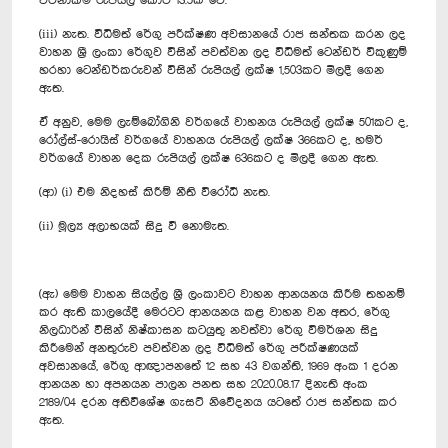
වටිනාකම රුපියල් කෝටි 13.5ක් වේ.
(iii) නැත. විධිමත් රේගු පරීක්ෂණ අවසානයේ රාජ සන්තක කරන ලද
වාහන ශ්‍රී ලංකා රේගුව විසින් පවත්වන ලද විධිමත් ටෙන්ඩර් විකුණුම්
හරහා ටෙන්ඩර්කරුවන් විසින් රුපියල් ලක්ෂ 1,503කට මිලදී ගෙන
ඇත.
ඒ අනුව, මෙම ලැම්බෝගිනි වර්ගයේ වාහනය රුපියල් ලක්ෂ 501කට ද,
රෝල්ස්-රොයිස් වර්ගයේ වාහනය රුපියල් ලක්ෂ 366කට ද, හමර්
වර්ගයේ වාහන දෙක රුපියල් ලක්ෂ 636කට ද මිලදී ගෙන ඇත.
(ආ) (i) එම නිදහස් කිරීම් නීති විරෝධී නැත.
(ii) මූල්‍ය අලාභයක් සිදු වී නොමැත.
(ඇ) මෙම වාහන සියල්ල ශ්‍රී ලංකාවට වාහන ආනයනය කිරීම තහනම්
කර ඇති කාලයේදී මෙරටට ආනයනය කළ වාහන වන අතර, රේගු
නිලධාරින් විසින් නිෂ්කාසන කටයුතු නවත්වා රේගු විමර්ශන සිදු
කිරීමෙන් අනතුරුව පවත්වන ලද විධිමත් රේගු පරීක්ෂණයක්
අවසානයේ, රේගු ආඥාපනතේ 12 සහ 43 වගන්ති, 1969 අංක 1 දරන
ආනයන හා අපනයන පාලන පනත සහ 2020.08.17 දිනැති අංක
2189/04 දරන අතිවිශේෂ ගැසට් නිවේදනය යටතේ රාජ සන්තක කර
ඇත.