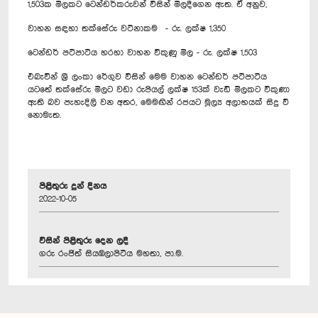
1,503ක මිලකට ටෙන්ඩර්කරුවන් විසින් මිලදීගෙන ඇත. ඒ අනුව,
වාහන සඳහා තක්සේරු වටිනාකම - රු. ලක්ෂ 1,350
ටෙන්ඩර් පටිපාටිය හරහා වාහන විකුණූ මිල - රු. ලක්ෂ 1,503
එබැවින් ශ්‍රී ලංකා රේගුව විසින් මෙම වාහන ටෙන්ඩර් පටිපාටිය
යටතේ තක්සේරු මිලට වඩා රුපියල් ලක්ෂ 153ක් වැඩි මිලකට විකුණා
ඇති බව පැහැදිලි වන අතර, මෙමඟින් රජයට මූල්‍ය අලාභයක් සිදු වී
නොමැත.
පිළිතුරු දුන් දිනය
2022-10-05
විසින් පිළිතුරු දෙන ලදී
ගරු රංජිත් සියඹලාපිටිය මහතා, පා.ම.