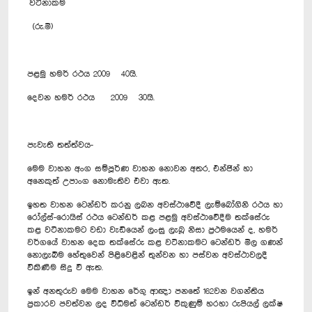
වටිනාකම
(රු.මි)
පළමු හමර් රථය 2009 40යි.
දෙවන හමර් රථය 2009 30යි.
පැවැති තත්ත්වය-
මෙම වාහන අංග සම්පූර්ණ වාහන නොවන අතර, එන්ජින් හා
අනෙකුත් උපාංග නොමැතිව එවා ඇත.
ඉහත වාහන ටෙන්ඩර් කරනු ලබන අවස්ථාවේදී ලැම්බෝගිනි රථය හා
රෝල්ස්-රොයිස් රථය ටෙන්ඩර් කළ පළමු අවස්ථාවේදීම තක්සේරු
කළ වටිනාකමට වඩා වැඩියෙන් ලංසු ලැබූ නිසා ප්‍රථමයෙන් ද, හමර්
වර්ගයේ වාහන දෙක තක්සේරු කළ වටිනාකමට ටෙන්ඩර් මිල ගණන්
නොලැබීම හේතුවෙන් පිළිවෙළින් තුන්වන හා පස්වන අවස්ථාවලදී
විකිණීම සිදු වී ඇත.
ඉන් අනතුරුව මෙම වාහන රේගු ආඥා පනතේ 162වන වගන්තිය
ප්‍රකාරව පවත්වන ලද විධිමත් ටෙන්ඩර් විකුණුම් හරහා රුපියල් ලක්ෂ