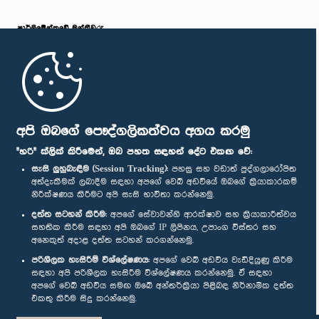
පාර්ලි‌මේන්තුවේ මන්ත්‍රීවරු
මුල් පිටුව
පාර්ලිමේන්තු ජංගම යෙදුම
අපි ඔබගේ පෞද්ගලිකත්වය අගය කරමු
"හරි" ක්ලික් කිරීමෙන්, ඔබ පහත සඳහන් දේට එකඟ වේ:
සැසි ලුහුබැඳීම (Session Tracking):
පහසු සහ වඩාත් පුද්ගලාරෝපිත
අත්දැකීමක් ලබාදීම සඳහා අපගේ වෙබ් අඩවියේ ඔබගේ ක්‍රියාකාරකම්
නිරීක්ෂණය කිරීමට අපි සැසි භාවිතා කරන්නෙමු.
අප හා සම්බන්ධ වී සිටින්න :
දත්ත සටහන් කිරීම:
අපගේ සේවාවන්හි ආරක්ෂාව සහ ක්‍රියාකාරීත්වය
සහතික කිරීම සඳහා අපි ඔබගේ IP ලිපිනය, උපාංග විස්තර සහ
අනෙකුත් අදාළ දත්ත සටහන් කරගන්නෙමු.
සම්මාන
පරිශීලක හැසිරීම් විශ්ලේෂණය:
අපගේ වෙබ් අඩවිය වැඩිදියුණු කිරීම
සඳහා අපි පරිශීලක හැසිරීම විශ්ලේෂණය කරන්නෙමු. ඒ සඳහා
අපගේ වෙබ් අඩවිය සමඟ ඔබේ අන්තර්ක්‍රියා පිළිබඳ නිර්නාමික දත්ත
පෞද්ගලිකත්ව ප්‍රතිපත්තිය
එකතු කිරීම සිදු කරන්නෙමු.