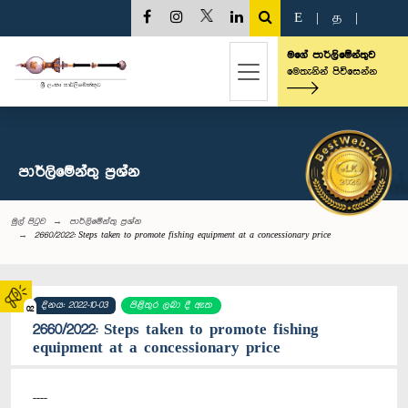
E
|
த
|
මගේ පාර්ලිමේන්තුව
මෙතැනින් පිවිසෙන්න
පාර්ලි‌මේන්තු‌ ප්‍රශ්න
මුල් පිටුව
පාර්ලි‌මේන්තු‌ ප්‍රශ්න
2660/2022: Steps taken to promote fishing equipment at a concessionary price
දිනය: 2022-10-03
පිළිතුර ලබා දී ඇත
02
2660/2022: Steps taken to promote fishing
equipment at a concessionary price
----