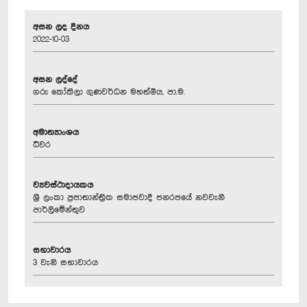
අසන ලද දිනය
2022-10-03
අසන ලද්දේ
ගරු කෝකිලා ගුණවර්ධන මහත්මිය, පා.ම.
අමාත්‍යාංශය
ධීවර
ව්‍යවස්ථාදායකය
ශ්‍රී ලංකා ප්‍රජාතාන්ත්‍රික සමාජවාදී ජනරජයේ නවවැනි
පාර්ලිමේන්තුව
සභාවාරය
3 වැනි සභාවාරය