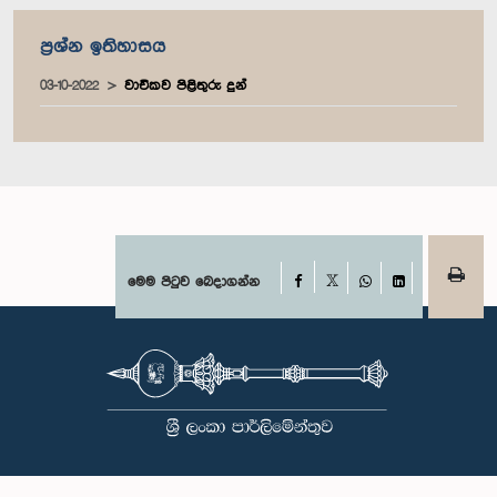
ප්‍රශ්න ඉතිහාසය
03-10-2022
වාචිකව පිළිතුරු දුන්
Facebook
මෙම පිටුව බෙදාගන්න
X
WhatsApp
LinkedIn