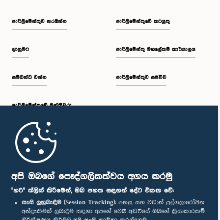
පාර්ලි‌මේන්තුව නරඹන්න
පාර්ලිමේන්තුවේ කටයුතු
දැනුමට
පාර්ලිමේන්තු මහලේකම් කාර්යාලය
සම්බන්ධ වන්න
පාර්ලිමේන්තුව සජීවීව
පාර්ලි‌මේන්තුවේ මන්ත්‍රීවරු
මුල් පිටුව
පාර්ලිමේන්තු ජංගම යෙදුම
අපි ඔබගේ පෞද්ගලිකත්වය අගය කරමු
"හරි" ක්ලික් කිරීමෙන්, ඔබ පහත සඳහන් දේට එකඟ වේ:
සැසි ලුහුබැඳීම (Session Tracking):
පහසු සහ වඩාත් පුද්ගලාරෝපිත
අත්දැකීමක් ලබාදීම සඳහා අපගේ වෙබ් අඩවියේ ඔබගේ ක්‍රියාකාරකම්