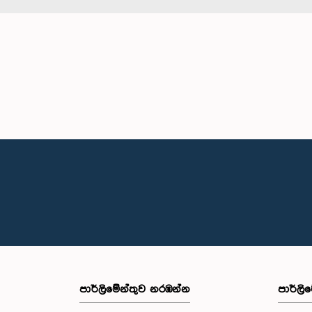
පාර්ලි‌මේන්තුව නරඹන්න
පාර්ලි