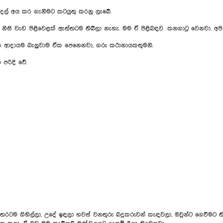
ු මුදල් අය කර ගැනීමට කටයුතු කරනු ලැබේ.
ිසි වැඩ පිළිවෙළක් ඇත්තටම තිබිලා නැහැ. මම ඒ පිළිබඳව කනගාටු වෙනවා. අපි
ර්ෂික ආදායම බැලුවාම ඒක පෙනෙනවා, ගරු කථානායකතුමනි.
පරිදි වේ.
ස හතරටම ගිහිල්ලා, උදේ ඉඳලා හවස් වනතුරු බදුකරුවන් කැඳවලා‍, ඔවුන්ට ගෙවීමට