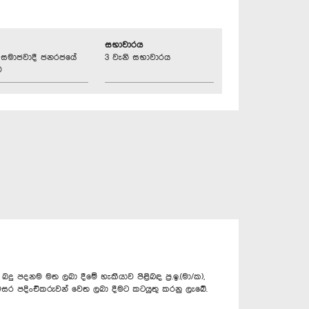
සභාවාරය
්‍රික සමාජවාදී ජනරජයේ
3 වැනි සභාවාරය
ව
ු පදනම මත ලබා දීමේ හැකියාව පිළිබඳ ප්‍ර.ඉ.(මා/ක),
අනවසර පදිංචිකරුවන් වෙත ලබා දීමට කටයුතු කරනු ලැබේ.