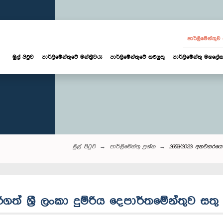
පාර්ලි‌මේන්තු
මුල් පිටුව
පාර්ලි‌මේන්තුවේ මන්ත්‍රීවරු
පාර්ලිමේන්තුවේ කටයුතු
පාර්ලිමේන්තු මහලේක
මුල් පිටුව
පාර්ලි‌මේන්තු‌ ප්‍රශ්න
2659/2022: අනවසරයෙන්
් ශ්‍රී ලංකා දුම්රිය දෙපාර්තමේන්තුව සතු 