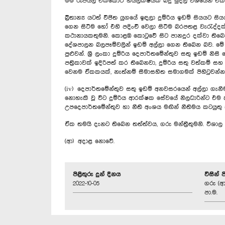
මම රුපියල් එක්කෝටි හයලක්ෂයක් බදු මුදල් වශයෙන් එකත
බ්‍රිතාන්‍ය යටත් විජිත යුගයේ ඉඳලා දුම්රිය ඉඩම් සියයට
ගෙන සිටීම හෝ එහි පදිංචි වෙලා සිටීම බරපතළ වැරැද්දක්
කථානායකතුමනි. කොළඹ කොටුවේ සිට පානදුර දක්වා තිබෙන 
දේශපාලන බලපෑම්වලින් ඉඩම් අල්ලා ගෙන තිබෙන බව. මේ 
පුළුවන්. ශ්‍රී ලංකා දුම්රිය දෙපාර්තමේන්තුව සතු ඉඩ
පත්‍රිකාවක් ඉදිරිපත් කර තිබෙනවා, දුම්රිය සතු වත්කම්
වෙනම ඒකකයක්, නැත්නම් සීමාසහිත සමාගමක් පිහිටුවන්න
(iv) දෙපාර්තමේන්තුව සතු ඉඩම් අනවසරයෙන් අල්ලා ගැනීමට
නොහැකි වූ විට දුම්රිය ආරක්ෂක සේවයේ නිලධාරින්ට එම ක
උපදෙපාර්තමේන්තුව හා නීති අංශය මඟින් නීතිමය කටයුත
ඒක තමයි දැනට තිබෙන තත්ත්වය, ගරු මන්ත්‍රීතුමනි. විශාල
(ආ) අදාළ නොවේ.
පිළිතුරු දුන් දිනය
විසින් 
2022-10-05
ගරු (ආ
පා.ම.