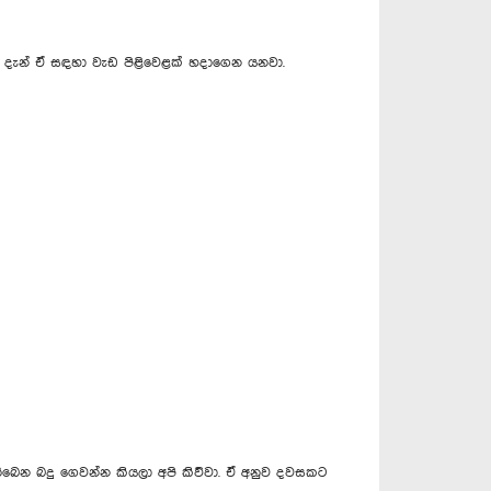
 දැන් ඒ සඳහා වැඩ පිළිවෙළක් හදාගෙන යනවා.
 තිබෙන බදු ගෙවන්න කියලා අපි කිව්වා. ඒ අනුව දවසකට