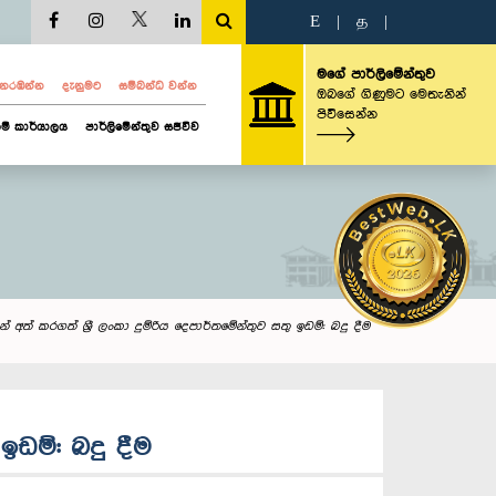
E
|
த
|
මගේ පාර්ලිමේන්තුව
ව නරඹන්න
දැනුමට
සම්බන්ධ වන්න
ඔබගේ ගිණුමට මෙතැනින්
පිවිසෙන්න
ම් කාර්යාලය
පාර්ලිමේන්තුව සජීවීව
 අත් කරගත් ශ්‍රී ලංකා දුම්රිය දෙපාර්තමේන්තුව සතු ඉඩම්: බදු දීම
ඉඩම්: බදු දීම