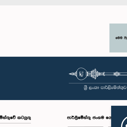
මෙම පි
මේන්තුවේ කටයුතු
පාර්ලිමේන්තු ජංගම යෙදුම