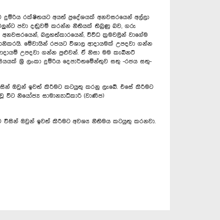
 දුම්රිය රක්ෂිතයට අයත් ප්‍ර‍දේශයක් අනවසරයෙන් අල්ලා
ුන්ට පවා දඬුවම් කරන්න නීතියක් තිබුණු බව, ගරු
අනවසරයෙන්, බලහත්කාරයෙන්, විවිධ ක්‍රමවලින් වාගේම
හානිකරයි. මේවායින් රජයට විශාල ආදායමක් උපදවා ගන්න
ආදායම් උපදවා ගන්න පුළුවන්. ඒ නිසා මම කැබිනට්
ක් ශ්‍රී ලංකා දුම්රිය දෙපාර්ත‍මේන්තුව සතු -රජය සතු-
ින් ඔවුන් ඉවත් කිරීමට කටයුතු කරනු ලැ‍බේ. එසේ කිරීමට
ට නියෝජ්‍ය සාමාන්‍යාධිකාරි (වාණිජ)
විසින් ඔවුන් ඉවත් කිරීමට අවශ්‍ය නීතිමය කටයුතු කරනවා.