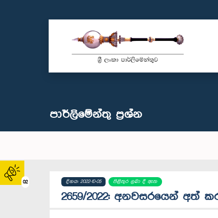
පාර්ලි‌මේන්තු‌ ප්‍රශ්න
දිනය: 2022-10-05
පිළිතුර ලබා දී ඇත
02
2659/2022: අනවසරයෙන් අත් කරගත