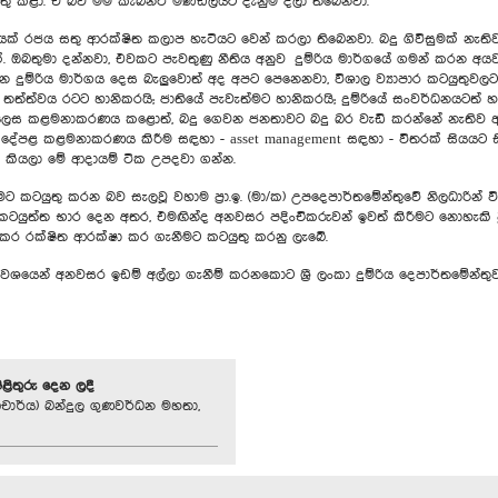
ු කළා. ඒ බව මම කැබිනට් මණ්ඩලයට දැනුම් දීලා තිබෙනවා.
 සියයක් රජය සතු ආරක්ෂිත කලාප හැටියට වෙන් කරලා තිබෙනවා. බදු ගිවිසුමක් නැතිව
. ඔබතුමා දන්නවා, එවකට පැවතුණු නීතිය අනුව දුම්රිය මාර්ගයේ ගමන් කරන අයවල
දුම්රිය මාර්ගය දෙස බැලුවොත් අද අපට පෙනෙනවා, විශාල ව්‍යාපාර කටයුතුවලට 
තත්ත්වය රටට හානිකරයි; ජාතියේ පැවැත්මට හානිකරයි; දුම්රියේ සංවර්ධනයටත් 
ම් නිසි ලෙස කළමනාකරණය කළොත්, බදු ගෙවන ජනතාවට බදු බර වැඩි කරන්නේ නැතිව 
 සහ දේපළ කළමනාකරණය කිරීම සඳහා - asset management සඳහා - විතරක් සියයට සියය
 කියලා මේ ආදායම් ටික උපදවා ගන්න.
 කටයුතු කරන බව සැලවූ වහාම ප්‍රා.ඉ. (මා/ක) උපදෙපාර්තමේන්තුවේ නිලධාරින් විස
ටයුත්ත භාර දෙන අතර, එමඟින්ද අනවසර පදිංචිකරුවන් ඉවත් කිරීමට නොහැකි වූ වි
ු කර රක්ෂිත ආරක්ෂා කර ගැනීමට කටයුතු කරනු ලැබේ.
 වශයෙන් අනවසර ඉඩම් අල්ලා ගැනීම් කරනකොට ශ්‍රී ලංකා දුම්රිය දෙපාර්තමේන්තුව 
පිළිතුරු දෙන ලදී
චාර්ය) බන්දුල ගුණවර්ධන මහතා,