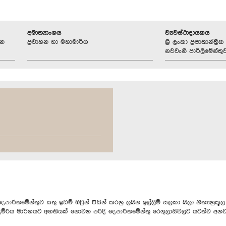
අමාත්‍යාංශය
ව්‍යවස්ථාදායකය
ධන
ප්‍රවාහන හා මහාමාර්ග
ශ්‍රී ලංකා ප්‍රජාතාන්ත
නවවැනි පාර්ලිමේන්තු
තමේන්තුව සතු ඉඩම් ඔවුන් විසින් කරනු ලබන ඉල්ලීම් සලකා බලා නීත්‍යනුකූල බද
ය මත දුම්රිය මාර්ගයට අගතියක් නොවන පරිදි දෙපාර්තමේන්තු රෙගුලාසිවලට යටත්ව 