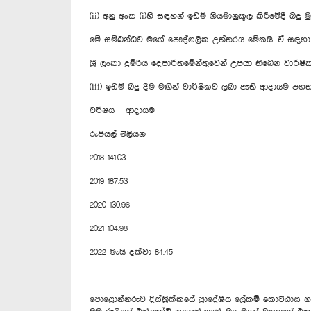
(ii) අනු අංක (i)හි සඳහන් ඉඩම් නියමානුකූල කිරීමේදී බද
මේ සම්බන්ධව මගේ පෞද්ගලික උත්තරය මේකයි. ඒ සඳහා න
ශ්‍රී ලංකා දුම්රිය දෙපාර්තමේන්තුවෙන් උපයා තිබෙන වා
(iii) ඉඩම් බදු දීම මඟින් වාර්ෂිකව ලබා ඇති ආදායම පහත 
වර්ෂය ආදායම
රුපියල් මිලියන
2018 141.03
2019 187.53
2020 130.96
2021 104.98
2022 මැයි දක්වා 84.45
පො‍ළොන්නරුව දිස්ත්‍රික්කයේ ප්‍රාදේශීය ලේකම් කොට්ඨා