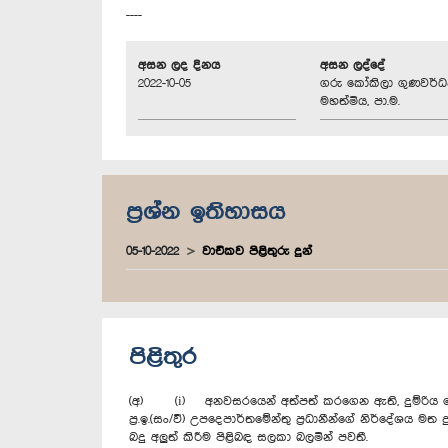
----
අසන ලද දිනය
අසන ලද්දේ
2022-10-05
ගරු කෝකිලා ගුණවර්
මහත්මිය, පා.ම.
ප්‍රශ්න ඉතිහාසය
05-10-2022
වාචිකව පිළිතුරු දුන්
පිළිතුර
(අ) (i) අනවසරයෙන් අත්පත් කරගෙන ඇති, දුම්රිය දෙපාර්
ප්‍ර.ඉ.(සං/වී) උපදෙපාර්තමේන්තු ප්‍රධානීන්ගේ නිර්දේශ
බදු අලුත් කිරීම පිළිබඳ සලකා බලමින් පවතී.