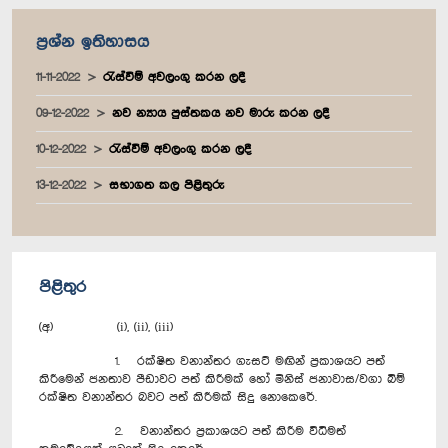
ප්‍රශ්න ඉතිහාසය
11-11-2022
රැස්වීම් අවලංගු කරන ලදී
09-12-2022
නව න්‍යාය පුස්තකය නව මාරු කරන ලදී
10-12-2022
රැස්වීම් අවලංගු කරන ලදී
13-12-2022
සභාගත කල පිළිතුරු
පිළිතුර
(අ) (i), (ii), (iii)
1. රක්ෂිත වනාන්තර ගැසට් මඟින් ප්‍රකාශයට පත්
කිරීමෙන් ජනතාව පීඩාවට පත් කිරීමක් හෝ මිනිස් ජනාවාස/වගා බිම්
රක්ෂිත වනාන්තර බවට පත් කිරීමක් සිදු නොකෙරේ.
2. වනාන්තර ප්‍රකාශයට පත් කිරීම විධිමත්