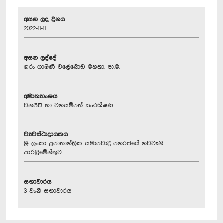
අසන ලද දිනය
2022-11-11
අසන ලද්දේ
ගරු ගාමිණී වලේබොඩ මහතා, පා.ම.
අමාත්‍යාංශය
වනජීවී හා වනසම්පත් සංරක්ෂණ
ව්‍යවස්ථාදායකය
ශ්‍රී ලංකා ප්‍රජාතාන්ත්‍රික සමාජවාදී ජනරජයේ නවවැනි
පාර්ලිමේන්තුව
සභාවාරය
3 වැනි සභාවාරය