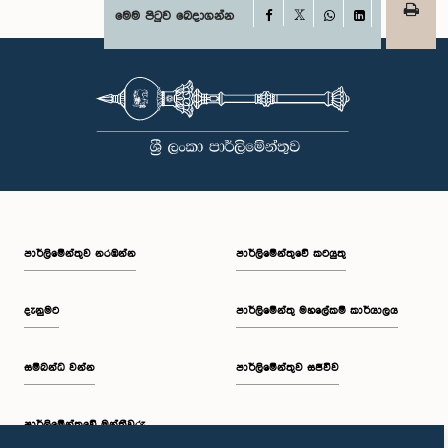
Facebook
මෙම පිටුව බෙදාගන්න
X
WhatsApp
LinkedIn
පාර්ලි‌මේන්තුව නරඹන්න
පාර්ලිමේන්තුවේ කටයුතු
දැනුමට
පාර්ලිමේන්තු මහලේකම් කාර්යාලය
සම්බන්ධ වන්න
පාර්ලිමේන්තුව සජීවීව
පාර්ලි‌මේන්තුවේ මන්ත්‍රීවරු