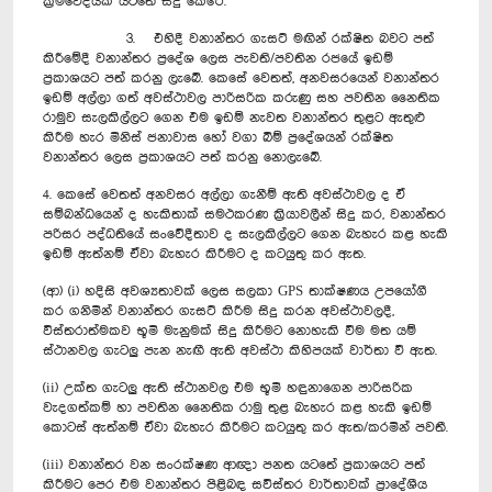
ක්‍රමවේදයක් යටතේ සිදු කෙරේ.
3. එහිදී වනාන්තර ගැසට් මඟින් රක්ෂිත බවට පත්
කිරීමේදී වනාන්තර ප්‍රදේශ ලෙස පැවති/පවතින රජයේ ඉඩම්
ප්‍රකාශයට පත් කරනු ලැබේ. කෙසේ වෙතත්, අනවසරයෙන් වනාන්තර
ඉඩම් අල්ලා ගත් අවස්ථාවල පාරිසරික කරුණු සහ පවතින නෛතික
රාමුව සැලකිල්ලට ගෙන එම ඉඩම් නැවත වනාන්තර තුළට ඇතුළු
කිරීම හැර මිනිස් ජනාවාස හෝ වගා බිම් ප්‍රදේශයන් රක්ෂිත
වනාන්තර ලෙස ප්‍රකාශයට පත් කරනු නොලැබේ.
4. කෙසේ වෙතත් අනවසර අල්ලා ගැනීම් ඇති අවස්ථාවල ද ඒ
සම්බන්ධයෙන් ද හැකිතාක් සමථකරණ ක්‍රියාවලීන් සිදු කර, වනාන්තර
පරිසර පද්ධතියේ සංවේදීතාව ද සැලකිල්ලට ගෙන බැහැර කළ හැකි
ඉඩම් ඇත්නම් ඒවා බැහැර කිරීමට ද කටයුතු කර ඇත.
(ආ) (i) හදිසි අවශ්‍යතාවක් ලෙස සලකා GPS තාක්ෂණය උපයෝගී
කර ගනිමින් වනාන්තර ගැසට් කිරීම සිදු කරන අවස්ථාවලදී,
විස්තරාත්මකව භූමි මැනුමක් සිදු කිරීමට නොහැකි වීම මත යම්
ස්ථානවල ගැටලු පැන නැඟී ඇති අවස්ථා කිහිපයක් වාර්තා වී ඇත.
(ii) උක්ත ගැටලු ඇති ස්ථානවල එම භූමි හඳුනාගෙන පාරිසරික
වැදගත්කම් හා පවතින නෛතික රාමු තුළ බැහැර කළ හැකි ඉඩම්
කොටස් ඇත්නම් ඒවා බැහැර කිරීමට කටයුතු කර ඇත/කරමින් පවතී.
(iii) වනාන්තර වන සංරක්ෂණ ආඥා පනත යටතේ ප්‍රකාශයට පත්
කිරීමට පෙර එම වනාන්තර පිළිබඳ සවිස්තර වාර්තාවක් ප්‍රාදේශීය