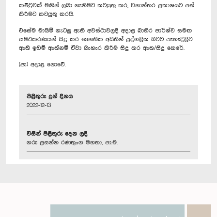
‍කමිටුවක් මඟින් ලබා ගැනීමට කටයුතු කර, වනාන්තර ප්‍රකාශයට පත්
කිරීමට කටයුතු කරයි.
එසේම මායිම් ගැටලු ඇති අවස්ථාවලදී අදාළ බාහිර පාර්ශ්ව සමඟ
සමථකරණයන් සිදු කර නෛතික අයිතීන් පුද්ගලික බවට පැහැදිලිව
ඇති ඉඩම් ඇත්නම් ඒවා බැහැර කිරීම සිදු කර ඇත/සිදු කෙරේ.
(ඇ) අදාළ ‍නොවේ.
පිළිතුරු දුන් දිනය
2022-12-13
විසින් පිළිතුරු දෙන ලදී
ගරු ප්‍රසන්න රණතුංග මහතා, පා.ම.