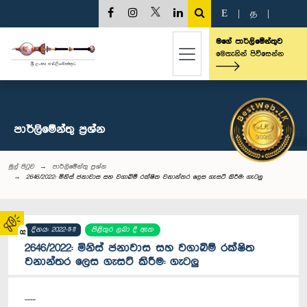
E
|
த
|
මගේ පාර්ලිමේන්තුව
මෙතැනින් පිවිසෙන්න
පාර්ලි‌මේන්තු‌ ප්‍රශ්න
මුල් පිටුව
පාර්ලි‌මේන්තු‌ ප්‍රශ්න
2646/2022: මිනිස් ජනාවාස සහ වගාබිම් රක්ෂිත වනාන්තර ලෙස ගැසට් කිරීම: ගැටලු
දිනය: 2022-11-11
පිළිතුර ලබා දී ඇත
02
2646/2022: මිනිස් ජනාවාස සහ වගාබිම් රක්ෂිත
වනාන්තර ලෙස ගැසට් කිරීම: ගැටලු
----