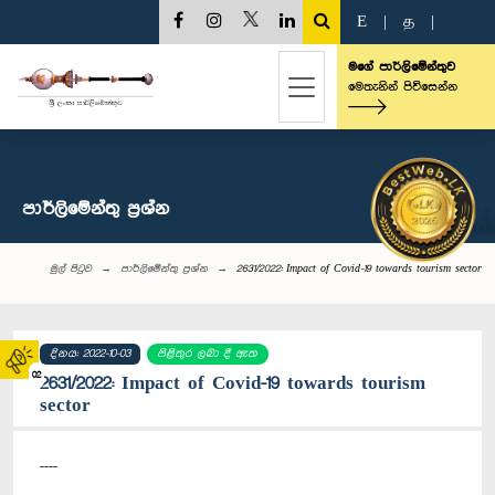
E
|
த
|
මගේ පාර්ලිමේන්තුව
මෙතැනින් පිවිසෙන්න
පාර්ලි‌මේන්තු‌ ප්‍රශ්න
මුල් පිටුව
පාර්ලි‌මේන්තු‌ ප්‍රශ්න
2631/2022: Impact of Covid-19 towards tourism sector
දිනය: 2022-10-03
පිළිතුර ලබා දී ඇත
02
2631/2022: Impact of Covid-19 towards tourism
sector
----