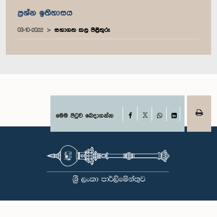
ප්‍රශ්න ඉතිහාසය
03-10-2022
සභාගත කල පිළිතුරු
Facebook
මෙම පිටුව බෙදාගන්න
X
WhatsApp
LinkedIn