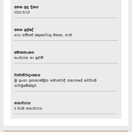
අසන ලද දිනය
2022-10-03
අසන ලද්දේ
ගරු සම්පත් අතුකෝරල මහතා, පා.ම.
අමාත්‍යාංශය
සංචාරක හා ඉඩම්
ව්‍යවස්ථාදායකය
ශ්‍රී ලංකා ප්‍රජාතාන්ත්‍රික සමාජවාදී ජනරජයේ නවවැනි
පාර්ලිමේන්තුව
සභාවාරය
3 වැනි සභාවාරය