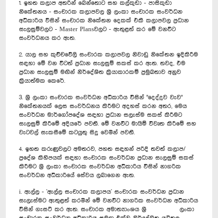
1. ඉහත කලාප අතරින් බෙන්තොට සහ කල්කුඩා - පාසිකුඩා
නිකේතනය - සංචාරක කලාපවල ශ්‍රී ලංකා සංචාරක සංවර්ධන
අධිකාරිය විසින් සංචාරක නිකේතන දෙකක් එකී කලාපවල ප්‍රධාන
සැලසුම්වලට - Master Plansවලට - ඇතුළත් කර මේ වනවිට
සංවර්ධනය කර ඇත.
2. යාල සහ කුච්චවේලි සංචාරක කලාපවල නිවාඩු නිකේතන ඉදිකිරීම
සඳහා මේ වන විටත් ප්‍රධාන සැලසුම් සකස් කර ඇත. තවද, එම
ප්‍රධාන සැලසුම් මඟින් නිර්දේශිත ක්‍රියාකාරකම් ප්‍රමුඛතාව අනුව
ක්‍රියාත්මක කෙරේ.
3. ශ්‍රී ලංකා සංචාරක සංවර්ධන අධිකාරිය විසින් "දෙද්දූව වැව"
නිකේතනයක් ලෙස සංවර්ධනය කිරීමට අදහස් කරන අතර, මෙය
සංවර්ධන මාර්ගෝපදේශ සඳහා ප්‍රධාන සලැස්ම සකස් කිරීමට
සැලසුම් කිරීමේ අදියරේ පවතී. මේ වනවිට මායිම් විවෘත කිරීමේ සහ
වැටවල් සැකසීමේ කටයුතු සිදු වෙමින් පවතී.
4. ඉහත කරුණුවලට අමතරව, පහත සඳහන් පරිදි තවත් කලාප/
ප්‍රදේශ කිහිපයක් සඳහා සංචාරක සංවර්ධන ප්‍රධාන සැලසුම් සකස්
කිරීමට ශ්‍රී ලංකා සංචාරක සංවර්ධන අධිකාරිය විසින් නාගරික
සංවර්ධන අධිකාරියේ සේවය ලබාගෙන ඇත.
i. ඇල්ල - 'ඇල්ල සංචාරක කලාපය' සංචාරක සංවර්ධන ප්‍රධාන
සැලැස්මට ඇතුළත් කරමින් මේ වනවිට නාගරික සංවර්ධන අධිකාරිය
විසින් ගැසට් කර ඇත. සංචාරක අමාත්‍යාංශය ශ්‍රී ලංකා