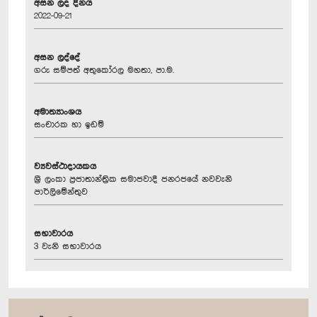
අසන ලද දිනය
2022-09-21
අසන ලද්දේ
ගරු සම්පත් අතුකෝරල මහතා, පා.ම.
අමාත්‍යාංශය
සංචාරක හා ඉඩම්
ව්‍යවස්ථාදායකය
ශ්‍රී ලංකා ප්‍රජාතාන්ත්‍රික සමාජවාදී ජනරජයේ නවවැනි
පාර්ලිමේන්තුව
සභාවාරය
3 වැනි සභාවාරය