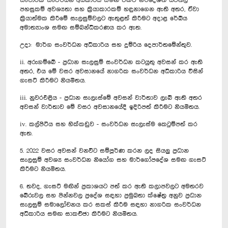
සංචාරක සංවර්ධන අධිකාරිය සමඟ එක්ව නිර්දේශිත යටිතල
පහසුකම් අවශ්‍යතා සහ ක්‍රියාකාරකම් හඳුනාගෙන ඇති අතර, ඒවා
ක්‍රියාත්මක කිරීමේ සැලසුම්වලට ඇතුළත් කිරීමට අදාළ රේඛීය
අමාත්‍යාංශ සමඟ සම්බන්ධීකරණය කර ඇත.
උදා: මාර්ග සංවර්ධන අධිකාරිය සහ දුම්රිය දෙපාර්තමේන්තුව.
ii. අරුගම්බේ - ප්‍රධාන සැලසුම් සංවර්ධන කටයුතු අවසන් කර ඇති
අතර, එය මේ වසර අවසානයේ නාගරික සංවර්ධන අධිකාරිය විසින්
ගැසට් කිරීමට නියමිතය.
iii. නුවරඑළිය - ප්‍රධාන සැලැස්මේ අවසන් වාර්තාව ලැබී ඇති අතර
අවසන් වාර්තාව මේ වසර අවසානයේදී ඉදිරිපත් කිරීමට නියමිතය.
iv. කල්පිටිය සහ හික්කඩුව - සංවර්ධන සැලැස්ම කෙටුම්පත් කර
ඇත.
5. 2022 වසර අවසන් වනවිට සම්පූර්ණ කරන ලද සියලු ප්‍රධාන
සැලසුම් අවශ්‍ය සංවර්ධන නියෝග සහ මාර්ගෝපදේශ සමඟ ගැසට්
කිරීමට නියමිතය.
6. තවද, ගැසට් මඟින් ප්‍රකාශයට පත් කර ඇති කලාපවලට අමතරව
බේරුවල සහ පින්නවල ප්‍රදේශ සඳහා ප්‍රමුඛතා ක්ෂේත්‍ර අනුව ප්‍රධාන
සැලසුම් සමාලෝචනය කර සකස් කිරීම සඳහා නාගරික සංවර්ධන
අධිකාරිය සමඟ සාකච්ඡා කිරීමට නියමිතය.