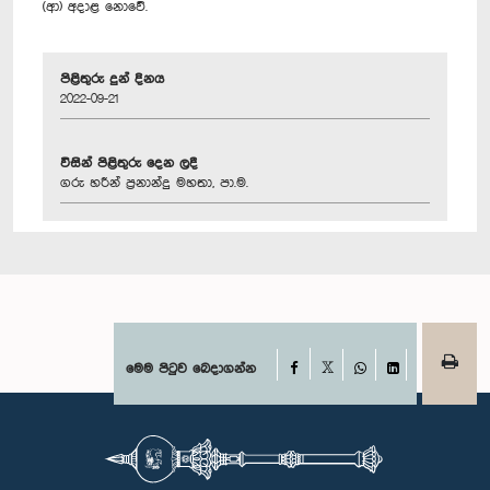
(ආ) අදාළ නොවේ.
පිළිතුරු දුන් දිනය
2022-09-21
විසින් පිළිතුරු දෙන ලදී
ගරු හරීන් ප්‍රනාන්දු මහතා, පා.ම.
Facebook
මෙම පිටුව බෙදාගන්න
X
WhatsApp
LinkedIn