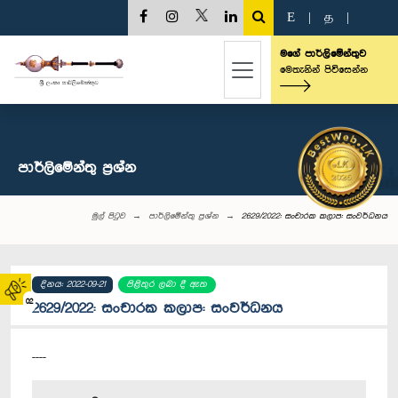
E
|
த
|
මගේ පාර්ලිමේන්තුව
මෙතැනින් පිවිසෙන්න
පාර්ලි‌මේන්තු‌ ප්‍රශ්න
මුල් පිටුව
පාර්ලි‌මේන්තු‌ ප්‍රශ්න
2629/2022: සංචාරක කලාප: සංවර්ධනය
දිනය: 2022-09-21
පිළිතුර ලබා දී ඇත
02
2629/2022: සංචාරක කලාප: සංවර්ධනය
----