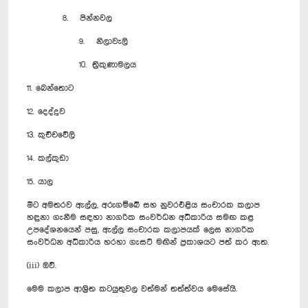
8. පින්නවල
9. නිලාවැලි
10. ත්‍රිකුණාමලය
11. බෙන්තොට
12. දෙද්දූව
13. කුච්චවේලි
14. කල්කුඩා
15. යාල
මීට අමතරව ඇල්ල, අරුගම්බේ සහ නුවරඑළිය සංචාරක කලාප
හඳුනා ගැනීම සඳහා නාගරික සංවර්ධන අධිකාරිය සමඟ කළ
උපදේශනයෙන් පසු, ඇල්ල සංචාරක කලාපයක් ලෙස නාගරික
සංවර්ධන අධිකාරිය හරහා ගැසට් මඟින් ප්‍රකාශයට පත් කර ඇත.
(iii) ඔව්.
මෙම කලාප ආශ්‍රිත කටයුතුවල වත්මන් තත්ත්වය මෙසේයි.