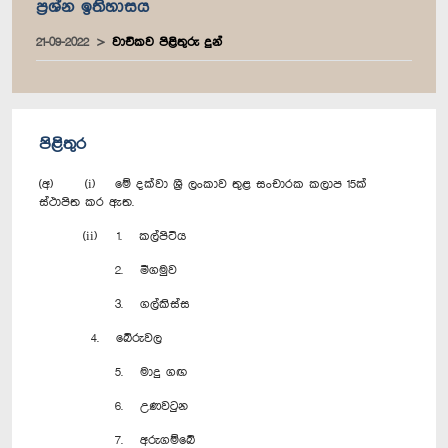
ප්‍රශ්න ඉතිහාසය
21-09-2022
වාචිකව පිළිතුරු දුන්
පිළිතුර
(අ) (i) මේ දක්වා ශ්‍රී ලංකාව තුළ සංචාරක කලාප 15ක්
ස්ථාපිත කර ඇත.
(ii) 1. කල්පිටිය
2. මීගමුව
3. ගල්කිස්ස
4. බේරුවල
5. මාදු ගඟ
6. උණවටුන
7. අරුගම්බේ