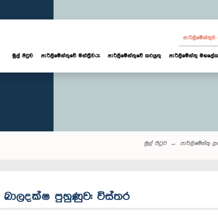
පාර්ලි‌මේන්තු
මුල් පිටුව
පාර්ලි‌මේන්තුවේ මන්ත්‍රීවරු
පාර්ලිමේන්තුවේ කටයුතු
පාර්ලිමේන්තු මහලේක
මුල් පිටුව
පාර්ලි‌මේන්තු‌ ප්‍
 බාලදක්ෂ පුහුණුව: විස්තර