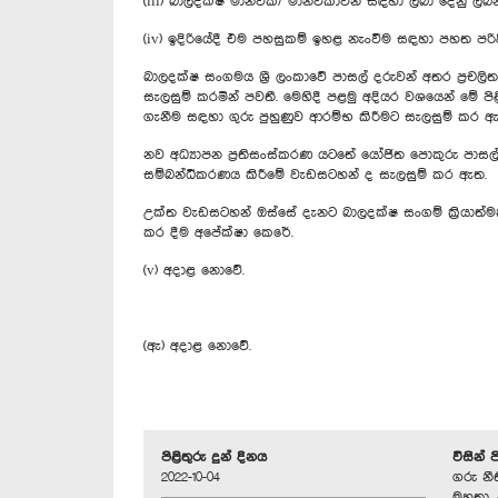
(iii) බාලදක්ෂ මානවක/ මානවිකාවන් සඳහා ලබා දෙනු ලබන
(iv) ඉදිරියේදී එම පහසුකම් ඉහළ නැංවීම සඳහා පහත පරි
බාලදක්ෂ සංගමය ශ්‍රී ලංකාවේ පාසල් දරුවන් අතර ප්‍රච
සැලසුම් කරමින් පවතී. මෙහිදී පළමු අදියර වශයෙන් මේ පි
ගැනීම සඳහා ගුරු පුහුණුව ආරම්භ කිරීමට සැලසුම් කර ඇ
නව අධ්‍යාපන ප්‍රතිසංස්කරණ යටතේ යෝජිත පොකුරු පාසල් 
සම්බන්ධීකරණය කිරීමේ වැඩසටහන් ද සැලසුම් කර ඇත.
උක්ත වැඩසටහන් ඔස්සේ දැනට බාලදක්ෂ සංගම් ක්‍රියාත්ම
කර දීම අපේක්ෂා කෙරේ.
(v) අදාළ නොවේ.
(ඇ) අදාළ නොවේ.
පිළිතුරු දුන් දිනය
විසින් 
2022-10-04
ගරු නීත
මහතා, 