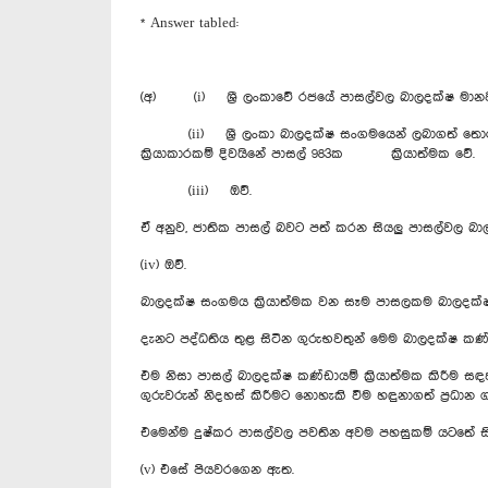
* Answer tabled:
(අ) (i) ශ්‍රී ලංකාවේ රජයේ පාසල්වල බාලදක්ෂ මානවක
(ii) ශ්‍රී ලංකා බාලදක්ෂ සංගමයෙන් ලබාගත් තොරතුරු 
ක්‍රියාකාරකම් දිවයිනේ පාසල් 983ක ක්‍රියාත්මක වේ.
(iii) ඔව්.
ඒ අනුව, ජාතික පාසල් බවට පත් කරන සියලු පාසල්වල බාලද
(iv) ඔව්.
බාලදක්ෂ සංගමය ක්‍රියාත්මක වන සෑම පාසලකම බාලදක්ෂ ප
දැනට පද්ධතිය තුළ සිටින ගුරුභවතුන් මෙම බාලදක්ෂ කණ
එම නිසා පාසල් බාලදක්ෂ කණ්ඩායම් ක්‍රියාත්මක කිරීම 
ගුරුවරුන් නිදහස් කිරීමට නොහැකි වීම හඳුනාගත් ප්‍රධාන ග
එමෙන්ම දුෂ්කර පාසල්වල පවතින අවම පහසුකම් යටතේ සි
(v) එසේ පියවරගෙන ඇත.