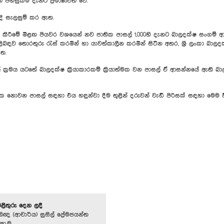
 පහසුකම් දැනට ප්‍රමාණවත් වේ.
දි සැලසුම් කර ඇත.
ලිත කිරීමේ මීළඟ පියවර වශයෙන් නව ජාතික පාසල් 1,000හි දැනට බාලදක්ෂ සංගම
ළිබඳව තොරතුරු රැස් කරමින් හා යාවත්කාලීන කරමින් සිටින අතර, ශ්‍රී ලංකා බාල
ත.
ක්‍රමය යටතේ බාලදක්ෂ ක්‍රියාකාරකම් ක්‍රියාත්මක වන පාසල් ඒ ආසන්නයේ ඇති බාල
ක නොවන පාසල් සඳහා එය හඳුන්වා දීම තුළින් දරුවන් වැඩි පිරිසක් සඳහා මෙම ව
පිළිතුරු දෙන ලදී
ිඥ (ආචාර්ය) සුසිල් ප්‍රේමජයන්ත
පා.ම.