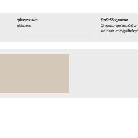
අමාත්‍යාංශය
ව්‍යවස්ථාදායකය
අධ්‍යාපන
ශ්‍රී ලංකා ප්‍රජාතාන්ත
නවවැනි පාර්ලිමේන්තු