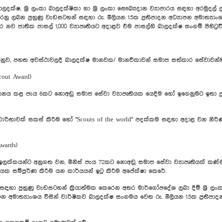
කා බාලදක්ෂ, ශ්‍රී ලංකා බාලදක්ෂිකා හා ශ්‍රී ලංකා සෞඛ්‍යදාන ව්‍යාපාරය සඳහා අරමුද
කරනු ලබන පුහුණු වැඩසටහන් සඳහා රු. මිලියන 1.5ක ප්‍රතිපාදන අධ්‍යාපන අමාත්‍
 නව ජාතික පාසල් 1,000 ව්‍යාපෘතියට අදාළව එම පාසල්හි බාලදක්ෂ සංගම් පිහිටුවී
 අනුව, පහත අවස්ථාවලදී බාලදක්ෂ මානවක/ මානවිකාවන් සමාජ සත්කාර සේවාවන්හි (
cout Award)
ංවිධානය කළ පැය 6කට නොඅඩු සමාජ සේවා ව්‍යාපෘතියක යෙදීම හෝ ඉගෙනුමට ඉතා
ිත වාර්තාවක් සකස් කිරීම හෝ "Scouts of the world" පදක්කම සඳහා අදාළ වන නිර්
wards)
ලක්කයන්ට අනුගත වන, මිනිස් පැය 72කට නොඅඩු සමාජ සේවා ව්‍යාපෘතියක් කණ්
යක සම්පූර්ණ කිරීම යන කාර්යයන් ඉටු කිරීම අපේක්ෂා කෙරේ.
 සඳහා පුහුණු වැඩසටහන් ක්‍රියාත්මක ‍කෙරෙන අතර මාර්ගෝපදේශ ලබා දීම් ශ්‍රී 
පන අමාත්‍යාංශය විසින් වාර්ෂිකව බාලදක්ෂ සංගමය වෙත රු. මිලියන 1.5ක ප්‍රතිප