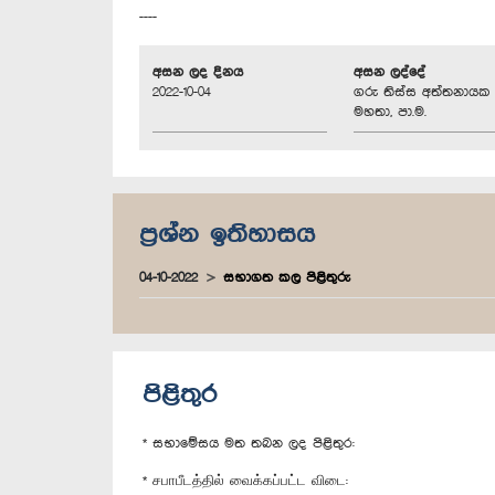
----
අසන ලද දිනය
අසන ලද්දේ
2022-10-04
ගරු තිස්ස අත්තනායක
මහතා, පා.ම.
ප්‍රශ්න ඉතිහාසය
04-10-2022
සභාගත කල පිළිතුරු
පිළිතුර
* සභාමේසය මත තබන ලද පිළිතුර:
* சபாபீடத்தில் வைக்கப்பட்ட விடை: