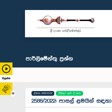
පාර්ලි‌මේන්තු‌ ප්‍රශ්න
බලන්න
දිනය: 2022-10-04
පිළිතුර ලබා දී ඇත
02
2588/2022: පාසල් ළමයින් සඳහා