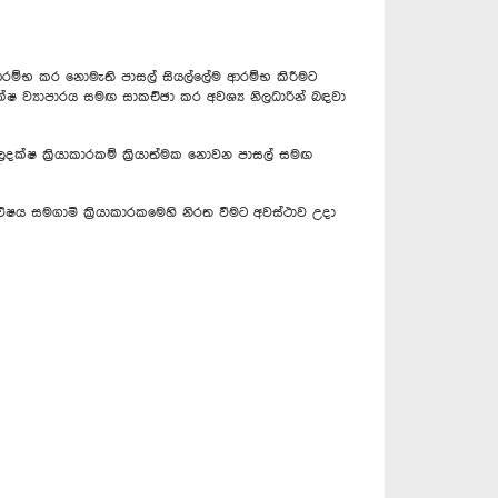
් ආරම්භ කර නොමැති පාසල් සියල්ලේම ආරම්භ කිරීමට
දක්ෂ ව්‍යාපාරය සමඟ සාකච්ඡා කර අවශ්‍ය නිලධාරින් බඳවා
දක්ෂ ක්‍රියාකාරකම් ක්‍රියාත්මක නොවන පාසල් සමඟ
ිෂය සමගාමි ක්‍රියාකාරකමෙහි නිරත වීමට අවස්ථාව උදා