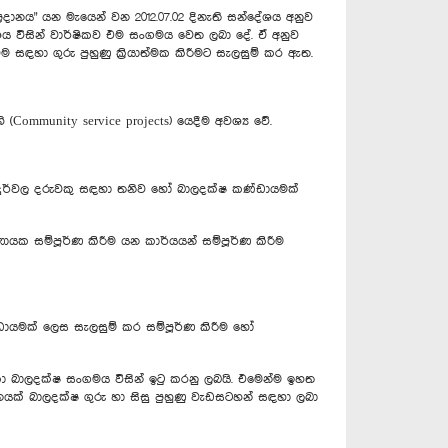
ල් ප්‍රදානය" යන මැයෙන් වන 2012.07.02 දිනැති සන්දේශය අනුව
යාංශය විසින් වාර්ෂිකව එම සංගමය වෙත ලබා දේ. ඒ අනුව
ම සඳහා ගුරු පුහුණු ක්‍රියාත්මක කිරීමට සැලසුම් කර ඇත.
Community service projects) යෙදීම අවශ්‍ය වේ.
 දුර්වල දරුවකු සඳහා තනිව හෝ බාලදක්ෂ කණ්ඩායමක්
ණායක සම්පූර්ණ කිරීම යන කාර්යයන් සම්පූර්ණ කිරීම
ඩායමක් ලෙස සැලසුම් කර සම්පූර්ණ කිරීම හෝ
ලංකා බාලදක්ෂ සංගමය විසින් ඉටු කරනු ලබයි. එමෙන්ම ඉහත
ාදනයක් බාලදක්ෂ ගුරු හා සිසු පුහුණු වැඩසටහන් සඳහා ලබා