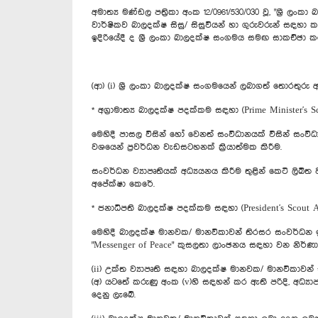
අමාත්‍ය මණ්ඩල පත්‍රිකා අංක 12/0961/530/030 වූ, "ශ්‍රී ලං
වාර්ෂිකව බාලදක්ෂ සිසු/ සිසුවියන් හා ගුරුවරුන් සඳහා 
ඉදිරියේදී ද ශ්‍රී ලංකා බාලදක්ෂ සංගමය සමඟ සාකච්ඡා කර
(ආ) (i) ශ්‍රී ලංකා බාලදක්ෂ සංගමයෙන් ලබාගත් තොරතුරු
* අග්‍රාමාත්‍ය බාලදක්ෂ පදක්කම සඳහා (Prime Minister's S
මෙහිදී පාසල විසින් හෝ වෙනත් සංවිධානයක් විසින් ස
වශයෙන් ප්‍රවර්ධන වැඩසටහනක් ක්‍රියාත්මක කිරීම.
සංවර්ධන ව්‍යාපෘතියක් අධ්‍යයනය කිරීම තුළින් කෙටි ලිඛ
අපේක්ෂා කෙරේ.
* ජනාධිපති බාලදක්ෂ පදක්කම සඳහා (President's Scout A
මෙහිදී බාලදක්ෂ මානවක/ මානවිකාවන් තිරසර සංවර්ධන ඉ
"Messenger of Peace" කුසලතා ලාංඡනය සඳහා වන නිර්ණා
(ii) උක්ත ව්‍යාපෘති සඳහා බාලදක්ෂ මානවක/ මානවිකාවන්
(අ) යටතේ කරුණු අංක (v)හි සඳහන් කර ඇති පරිදි, අධ්‍යා
දෙනු ලැබේ.