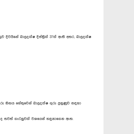
වයිනේ බාලදක්ෂ දිස්ත්‍රික් 37ක් ඇති අතර, බාලදක්ෂ
ුරු හිඟය හේතුවෙන් බාලදක්ෂ ගුරු පුහුණුව සඳහා
ව ද තවත් ගැටලුවක් වශයෙන් හඳුනාගෙන ඇත.