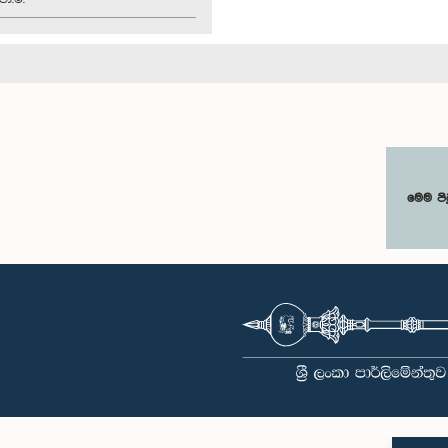
මෙම පි