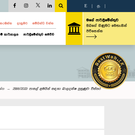
E
|
த
|
මගේ පාර්ලිමේන්තුව
ව නරඹන්න
දැනුමට
සම්බන්ධ වන්න
ඔබගේ ගිණුමට මෙතැනින්
පිවිසෙන්න
ම් කාර්යාලය
පාර්ලිමේන්තුව සජීවීව
රශ්න
2588/2022: පාසල් ළමයින් සඳහා බාලදක්ෂ පුහුණුව: විස්තර