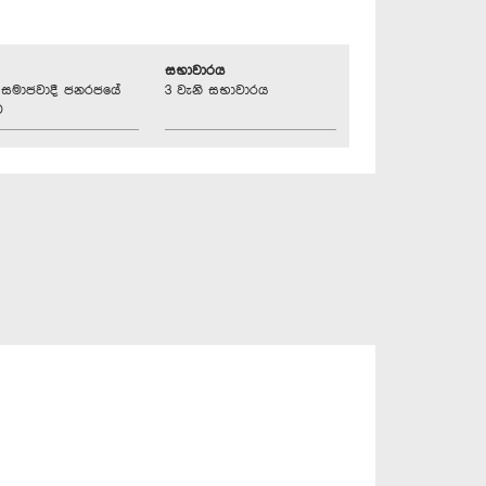
සභාවාරය
්‍රික සමාජවාදී ජනරජයේ
3 වැනි සභාවාරය
ව