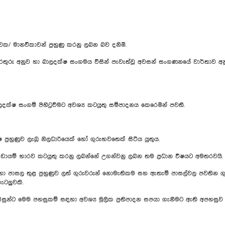
/ මානවිකාවන් පුහුණු කරනු ලබන බව දනිමි.
අනුව හා බාලදක්ෂ සංගමය විසින් පැවැත්වූ අවසන් සංගණනයේ වාර්තාව අනුව දි
ක්ෂ සංගම් පිහිටුවීමට අවශ්‍ය කටයුතු සම්පාදනය කෙරෙමින් පවතී.
ුහුණුව ලැබූ නිලධාරියෙක් හෝ ගුරුභවතෙක් සිටිය යුතුය.
්ඩායම් භාරව කටයුතු කරනු ලබන්නේ උගන්වනු ලබන තම ප්‍රධාන විෂයට අමතරවයි.
සඳහා පාසල තුළ පුහුණුව ලත් ගුරුවරුන් නොමැතිකම සහ ඇතැම් පාසල්වල පවතින ග
ැටලුවකි.
සුන්ට මෙම පහසුකම් සඳහා අවශ්‍ය මූලික ප්‍රතිපාදන සපයා ගැනීමට ඇති අපහසු