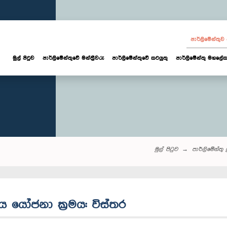
පාර්ලි‌මේන්තු
මුල් පිටුව
පාර්ලි‌මේන්තුවේ මන්ත්‍රීවරු
පාර්ලිමේන්තුවේ කටයුතු
පාර්ලිමේන්තු මහලේක
මුල් පිටුව
පාර්ලි‌මේන්තු‌ ප
ය යෝජනා ක්‍රමය: විස්තර