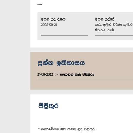
----
අසන ලද දිනය
අසන ලද්දේ
2022-09-21
ගරු ලලිත් වර්ණ කුමාර
මහතා, පා.ම.
ප්‍රශ්න ඉතිහාසය
21-09-2022
සභාගත කල පිළිතුරු
පිළිතුර
* සභාමේසය මත තබන ලද පිළිතුර: