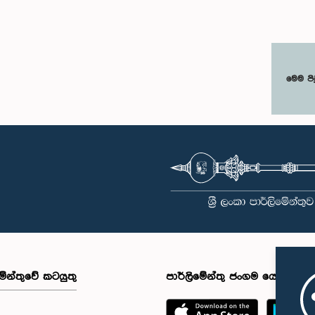
මෙම පි
මේන්තුවේ කටයුතු
පාර්ලිමේන්තු ජංගම යෙදුම