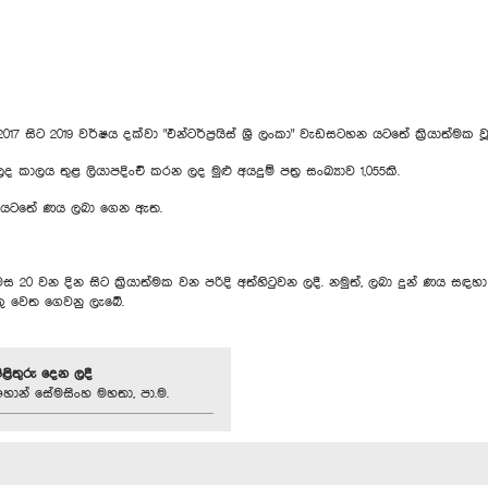
ට 2019 වර්ෂය දක්වා "එන්ටර්ප්‍රයිස් ශ්‍රී ලංකා" වැඩසටහන යටතේ ක්‍රියාත්මක වූ
තුළ ලියාපදිංචි කරන ලද මුළු අයදුම් පත්‍ර සංඛ්‍යාව 1,055කි.
 යටතේ ණය ලබා ගෙන ඇත.
්බර් මස 20 වන දින සිට ක්‍රියාත්මක වන පරිදි අත්හිටුවන ලදී. නමුත්, ලබා දුන්
ු වෙත ගෙවනු ලැබේ.
පිළිතුරු දෙන ලදී
හාන් සේමසිංහ මහතා, පා.ම.