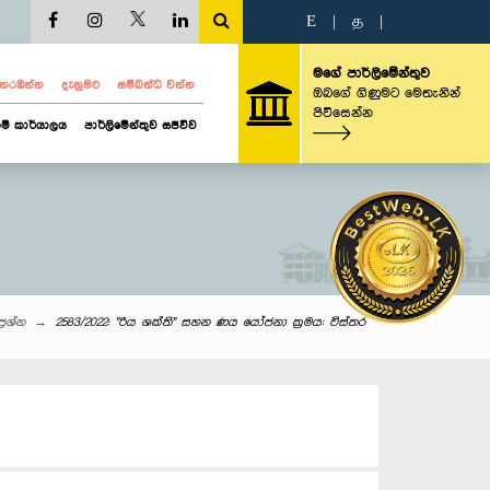
E
|
த
|
මගේ පාර්ලිමේන්තුව
ව නරඹන්න
දැනුමට
සම්බන්ධ වන්න
ඔබගේ ගිණුමට මෙතැනින්
පිවිසෙන්න
ම් කාර්යාලය
පාර්ලිමේන්තුව සජීවීව
්‍රශ්න
2583/2022: "රිය ශක්ති" සහන ණය යෝජනා ක්‍රමය: විස්තර