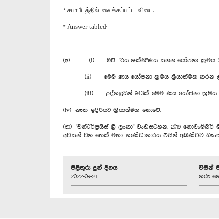
* சபாபீடத்தில் வைக்கப்பட்ட விடை:
* Answer tabled:
(අ) (i) ඔව්. "රිය ශක්ති"ණය සහන ‍යෝජනා ක්‍රමය 2017 සි
(ii) මෙම ණය යෝජනා ක්‍රමය ක්‍රියාත්මක කරන ලද කාලය 
(iii) පුද්ගලයින් 943ක් මෙම ණය යෝජනා ක්‍රමය
(iv) නැත. ඉදිරියට ක්‍රියාත්මක නොවේ.
(ආ) "එන්ටර්ප්‍රයිස් ශ්‍රී ලංකා" වැඩසටහන, 2019 නොවැම
අවසන් වන තෙක් මහා භාණ්ඩාගාරය විසින් අඛණ්ඩව බැංක
පිළිතුරු දුන් දිනය
විසින් 
2022-09-21
ගරු ශෙ