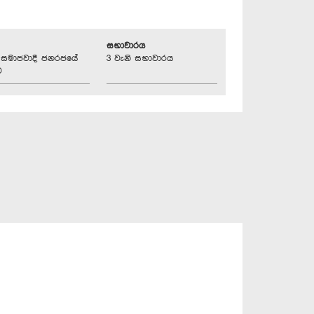
සභාවාරය
්‍රික සමාජවාදී ජනරජයේ
3 වැනි සභාවාරය
ව