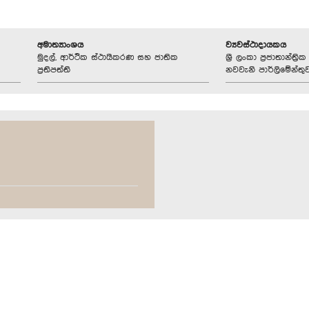
අමාත්‍යාංශය
ව්‍යවස්ථාදායකය
මුදල්, ආර්ථික ස්ථායීකරණ සහ ජාතික
ශ්‍රී ලංකා ප්‍රජාතාන්ත
ප්‍රතිපත්ති
නවවැනි පාර්ලිමේන්තු