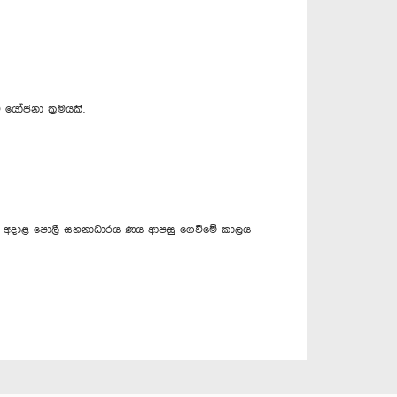
 යෝජනා ක්‍රමයකි.
 ණය සඳහා අදාළ පොලී සහනාධාරය ණය ආපසු ගෙවීමේ කාලය