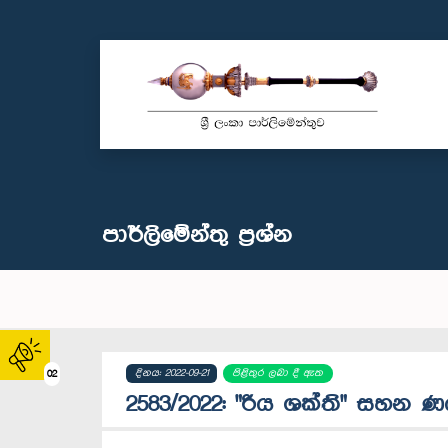
පාර්ලි‌මේන්තු‌ ප්‍රශ්න
දිනය: 2022-09-21
පිළිතුර ලබා දී ඇත
02
2583/2022: "රිය ශක්ති" සහන ණ