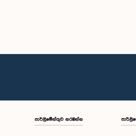
පාර්ලි‌මේන්තුව නරඹන්න
පාර්ලි