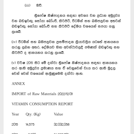
(iii) ඔව්.
ත්‍රිපෝෂ නිෂ්පාදනය සඳහා අවශ්‍ය වන ප්‍රධාන අමුද්‍රව්‍ය
වන බඩඉරිඟු, සෝයා බෝංචි, කිරිපිටි, විටමින් සහ ඛනිජලවන අතරින්
බඩඉරිඟු, සෝයා බෝංචි සහ කිරිපිටි දේශීය වශයෙන් සපයා ගනු
ලැබේ.
(iv) විටමින් සහ ඛනිජලවන ප්‍රසම්පාදන ක්‍රියාවලිය යටතේ ආනයනය
කරනු ලබන අතර, දේශීයව හිඟ අවස්ථාවලදී පමණක් බඩඉරිඟු සහ
කිරිපිටි ද ආනයනය කරනු ලැබේ.
(v) වර්ෂ 2015 සිට මේ දක්වා ත්‍රිපෝෂ නිෂ්පාදනය සඳහා ආනයනය
කර ඇති අමුද්‍රව්‍ය ප්‍රමාණය සහ ඒ වෙනුවෙන් වැය කර ඇති මුදල
වෙන් වෙන් වශයෙන් ඇමුණුමෙහි දක්වා ඇත.
ANNEX
IMPORT of Raw Materials 2022/12/31
VITAMIN CONSUMPTION REPORT
Year
Qty. (Kg)
Value
2015
14,575
32.032,058