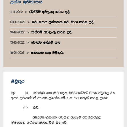
ප්‍රශ්න ඉතිහාසය
11-11-2022
රැස්වීම් අවලංගු කරන ලදී
09-12-2022
නව න්‍යාය පුස්තකය නව මාරු කරන ලදී
10-12-2022
රැස්වීම් අවලංගු කරන ලදී
13-12-2022
වෙලාව ඉල්ලුම් කල
19-01-2023
සභාගත කල පිළිතුරු
පිළිතුර
(අ) (i) ගර්භිනී සහ කිරි දෙන මව්වරුන්ටත් වයස අවුරුදු 3-5
අතර දරුවන්ටත් අවශ්‍ය ත්‍රිපෝෂ මේ වන විට නිකුත් කරනු ලැබේ.
(ii) ඔව්.
අමුද්‍රව්‍ය හිඟයක් පවතින ඇතැම් අවස්ථාවලදී
නිෂ්පාදන කටයුතු අඩාළ වීම සිදු වේ.