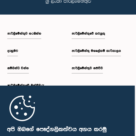
පාර්ලි‌මේන්තුව නරඹන්න
පාර්ලිමේන්තුවේ කටයුතු
දැනුමට
පාර්ලිමේන්තු මහලේකම් කාර්යාලය
සම්බන්ධ වන්න
පාර්ලිමේන්තුව සජීවීව
පාර්ලි‌මේන්තුවේ මන්ත්‍රීවරු
මුල් පිටුව
පාර්ලිමේන්තු ජංගම යෙදුම
අපි ඔබගේ පෞද්ගලිකත්වය අගය කරමු