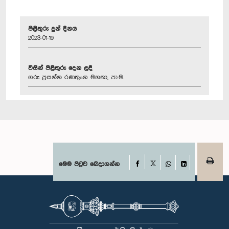
පිළිතුරු දුන් දිනය
2023-01-19
විසින් පිළිතුරු දෙන ලදී
ගරු ප්‍රසන්න රණතුංග මහතා, පා.ම.
Facebook
මෙම පිටුව බෙදාගන්න
X
WhatsApp
LinkedIn