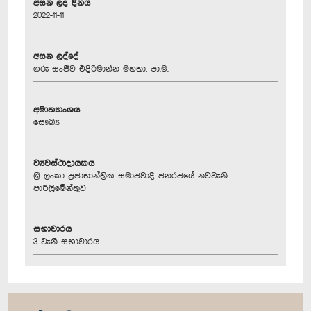
අසන ලද දිනය
2022-11-11
අසන ලද්දේ
ගරු සංජීව එදිරිමාන්න මහතා, පා.ම.
අමාත්‍යාංශය
සෞඛ්‍ය
ව්‍යවස්ථාදායකය
ශ්‍රී ලංකා ප්‍රජාතාන්ත්‍රික සමාජවාදී ජනරජයේ නවවැනි
පාර්ලිමේන්තුව
සභාවාරය
3 වැනි සභාවාරය