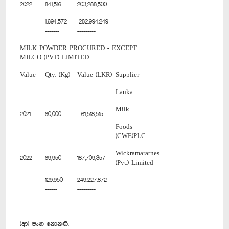
2022
841,516
203,288,500
1,694,572
282,994,249
=======
=========
MILK POWDER PROCURED - EXCEPT
MILCO (PVT) LIMITED
Value
Qty. (Kg)
Value (LKR)
Supplier
Lanka
Milk
2021
60,000
61,518,515
Foods
(CWE)PLC
Wickramaratnes
2022
69,950
187,709,357
(Pvt.) Limited
129,950
249,227,872
======
=========
(ආ) පැන නොනඟී.