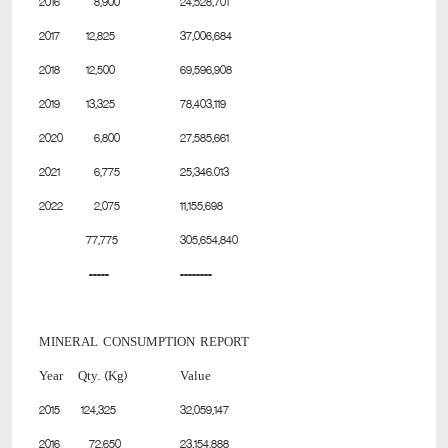
2016
8,900
24,528,701
2017
12,825
37,006,684
2018
12,500
69,596,908
2019
13,325
78,403,119
2020
6,800
27,585,661
2021
6,775
25,346.013
2022
2,075
11,155,698
77,775
305,654,840
=====
========
MINERAL CONSUMPTION REPORT
Year
Qty. (Kg)
Value
2015
124,325
32,059,147
2016
72,650
23,154,888