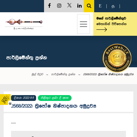
E
|
த
|
මගේ පාර්ලිමේන්තුව
මෙතැනින් පිවිසෙන්න
පාර්ලි‌මේන්තු‌ ප්‍රශ්න
මුල් පිටුව
පාර්ලි‌මේන්තු‌ ප්‍රශ්න
2568/2022: ත්‍රිපෝෂ නිෂ්පාදනය: අමුද්‍රව්‍ය
දිනය: 2022-11-11
පිළිතුර ලබා දී ඇත
02
2568/2022: ත්‍රිපෝෂ නිෂ්පාදනය: අමුද්‍රව්‍ය
----