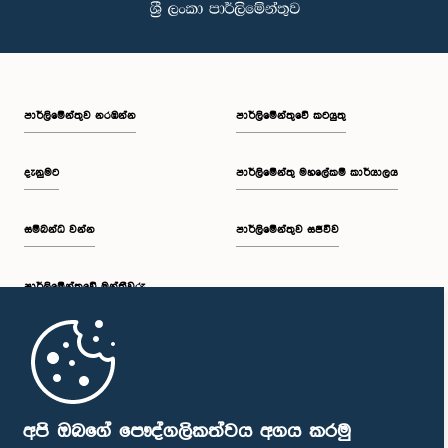
පාර්ලි‌මේන්තුව නරඹන්න
පාර්ලිමේන්තුවේ කටයුතු
දැනුමට
පාර්ලිමේන්තු මහලේකම් කාර්යාලය
සම්බන්ධ වන්න
පාර්ලිමේන්තුව සජීවීව
පාර්ලි‌මේන්තුවේ මන්ත්‍රීවරු
මුල් පිටුව
පාර්ලිමේන්තු ජංගම යෙදුම
අපි ඔබගේ පෞද්ගලිකත්වය අගය කරමු