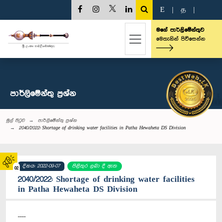
E
|
த
|
මගේ පාර්ලිමේන්තුව
මෙතැනින් පිවිසෙන්න
පාර්ලි‌මේන්තු‌ ප්‍රශ්න
මුල් පිටුව
පාර්ලි‌මේන්තු‌ ප්‍රශ්න
2040/2022: Shortage of drinking water facilities in Patha Hewaheta DS Division
දිනය: 2022-09-07
පිළිතුර ලබා දී ඇත
02
2040/2022: Shortage of drinking water facilities
in Patha Hewaheta DS Division
----