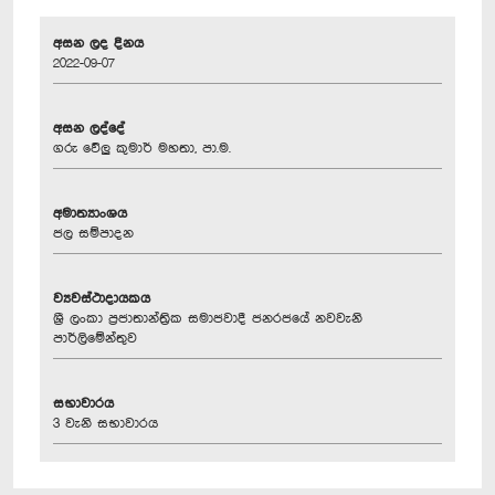
අසන ලද දිනය
2022-09-07
අසන ලද්දේ
ගරු වේලු කුමාර් මහතා, පා.ම.
අමාත්‍යාංශය
ජල සම්පාදන
ව්‍යවස්ථාදායකය
ශ්‍රී ලංකා ප්‍රජාතාන්ත්‍රික සමාජවාදී ජනරජයේ නවවැනි
පාර්ලිමේන්තුව
සභාවාරය
3 වැනි සභාවාරය