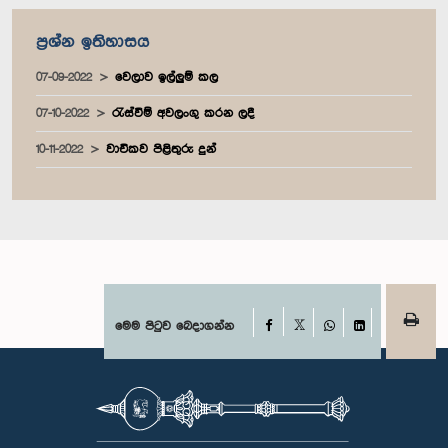
ප්‍රශ්න ඉතිහාසය
07-09-2022
වෙලාව ඉල්ලුම් කල
07-10-2022
රැස්වීම් අවලංගු කරන ලදී
10-11-2022
වාචිකව පිළිතුරු දුන්
Facebook
මෙම පිටුව බෙදාගන්න
X
WhatsApp
LinkedIn