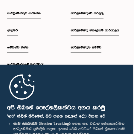
පාර්ලි‌මේන්තුව නරඹන්න
පාර්ලිමේන්තුවේ කටයුතු
දැනුමට
පාර්ලිමේන්තු මහලේකම් කාර්යාලය
සම්බන්ධ වන්න
පාර්ලිමේන්තුව සජීවීව
පාර්ලි‌මේන්තුවේ මන්ත්‍රීවරු
මුල් පිටුව
පාර්ලිමේන්තු ජංගම යෙදුම
අපි ඔබගේ පෞද්ගලිකත්වය අගය කරමු
"හරි" ක්ලික් කිරීමෙන්, ඔබ පහත සඳහන් දේට එකඟ වේ:
සැසි ලුහුබැඳීම (Session Tracking):
පහසු සහ වඩාත් පුද්ගලාරෝපිත
අත්දැකීමක් ලබාදීම සඳහා අපගේ වෙබ් අඩවියේ ඔබගේ ක්‍රියාකාරකම්