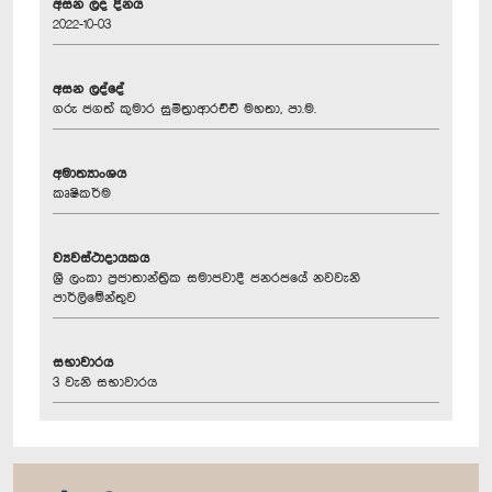
අසන ලද දිනය
2022-10-03
අසන ලද්දේ
ගරු ජගත් කුමාර සුමිත්‍රාආරච්චි මහතා, පා.ම.
අමාත්‍යාංශය
කෘෂිකර්ම
ව්‍යවස්ථාදායකය
ශ්‍රී ලංකා ප්‍රජාතාන්ත්‍රික සමාජවාදී ජනරජයේ නවවැනි
පාර්ලිමේන්තුව
සභාවාරය
3 වැනි සභාවාරය