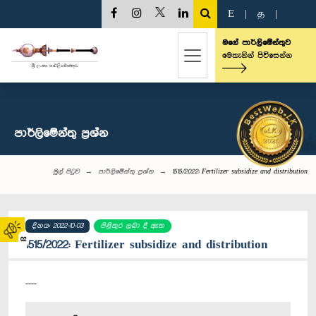
E
|
த
|
මගේ පාර්ලිමේන්තුව
මෙතැනින් පිවිසෙන්න
පාර්ලි‌මේන්තු‌ ප්‍රශ්න
මුල් පිටුව
පාර්ලි‌මේන්තු‌ ප්‍රශ්න
1515/2022: Fertilizer subsidize and distribution
දිනය: 2022-10-03
පිළිතුර ලබා දී ඇත
02
1515/2022: Fertilizer subsidize and distribution
----