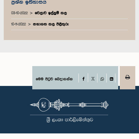
ප්‍රශ්න ඉතිහාසය
03-10-2022
වෙලාව ඉල්ලුම් කල
10-11-2022
සභාගත කල පිළිතුරු
Facebook
මෙම පිටුව බෙදාගන්න
X
WhatsApp
LinkedIn