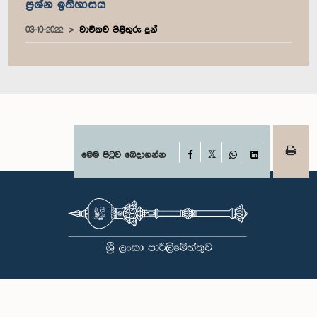
ප්‍රශ්න ඉතිහාසය
03-10-2022
වාචිකව පිළිතුරු දුන්
Facebook
මෙම පිටුව බෙදාගන්න
X
WhatsApp
LinkedIn