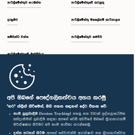
පාර්ලි‌මේන්තුව නරඹන්න
පාර්ලිමේන්තුවේ කටයුතු
දැනුමට
පාර්ලිමේන්තු මහලේකම් කාර්යාලය
සම්බන්ධ වන්න
පාර්ලිමේන්තුව සජීවීව
පාර්ලි‌මේන්තුවේ මන්ත්‍රීවරු
මුල් පිටුව
පාර්ලිමේන්තු ජංගම යෙදුම
අපි ඔබගේ පෞද්ගලිකත්වය අගය කරමු
"හරි" ක්ලික් කිරීමෙන්, ඔබ පහත සඳහන් දේට එකඟ වේ:
සැසි ලුහුබැඳීම (Session Tracking):
පහසු සහ වඩාත් පුද්ගලාරෝපිත
අත්දැකීමක් ලබාදීම සඳහා අපගේ වෙබ් අඩවියේ ඔබගේ ක්‍රියාකාරකම්
නිරීක්ෂණය කිරීමට අපි සැසි භාවිතා කරන්නෙමු.
අප හා සම්බන්ධ වී සිටින්න :
දත්ත සටහන් කිරීම:
අපගේ සේවාවන්හි ආරක්ෂාව සහ ක්‍රියාකාරීත්වය