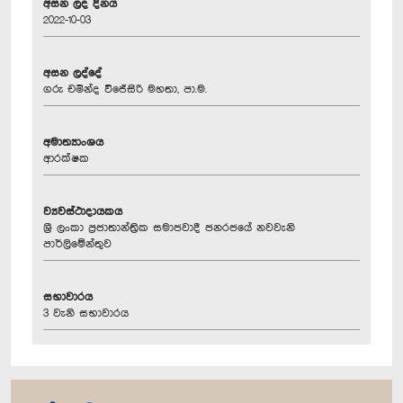
අසන ලද දිනය
2022-10-03
අසන ලද්දේ
ගරු චමින්ද වි‍ජේසිරි මහතා, පා.ම.
අමාත්‍යාංශය
ආරක්ෂක
ව්‍යවස්ථාදායකය
ශ්‍රී ලංකා ප්‍රජාතාන්ත්‍රික සමාජවාදී ජනරජයේ නවවැනි
පාර්ලිමේන්තුව
සභාවාරය
3 වැනි සභාවාරය