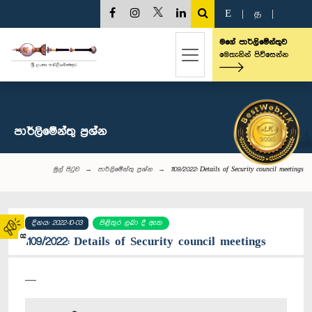
E
|
த
|
මගේ පාර්ලිමේන්තුව
මෙතැනින් පිවිසෙන්න
පාර්ලි‌මේන්තු‌ ප්‍රශ්න
මුල් පිටුව
පාර්ලි‌මේන්තු‌ ප්‍රශ්න
1109/2022: Details of Security council meetings
දිනය: 2022-10-03
පිළිතුර ලබා දී ඇත
02
1109/2022: Details of Security council meetings
----