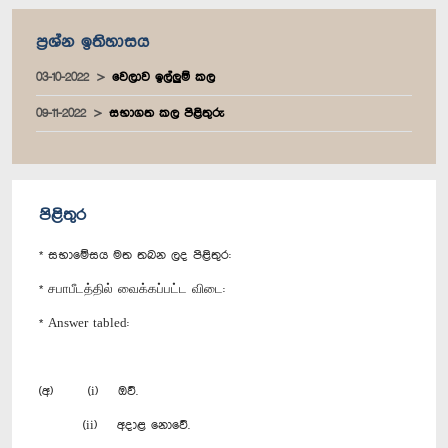
ප්‍රශ්න ඉතිහාසය
03-10-2022
වෙලාව ඉල්ලුම් කල
09-11-2022
සභාගත කල පිළිතුරු
පිළිතුර
* සභාමේසය මත තබන ලද පිළිතුර:
* சபாபீடத்தில் வைக்கப்பட்ட விடை:
* Answer tabled:
(අ) (i) ඔව්.
(ii) අදාළ නොවේ.