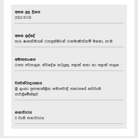
අසන ලද දිනය
2022-10-03
අසන ලද්දේ
ගරු ෂානක්කියන් රාජපුත්තිරන් රාසමාණික්කම් මහතා, පා.ම.
අමාත්‍යාංශය
රාජ්‍ය පරිපාලන, ස්වදේශ කටයුතු, පළාත් සභා හා පළාත් පාලන
ව්‍යවස්ථාදායකය
ශ්‍රී ලංකා ප්‍රජාතාන්ත්‍රික සමාජවාදී ජනරජයේ නවවැනි
පාර්ලිමේන්තුව
සභාවාරය
3 වැනි සභාවාරය