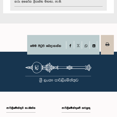
ගරු අශෝක ප්‍රියන්ත මහතා, පා.ම.
Facebook
මෙම පිටුව බෙදාගන්න
X
WhatsApp
LinkedIn
පාර්ලි‌මේන්තුව නරඹන්න
පාර්ලිමේන්තුවේ කටයුතු