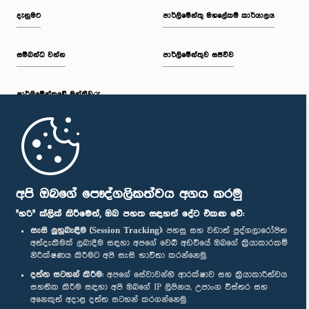
දැනුමට
පාර්ලිමේන්තු මහලේකම් කාර්යාලය
සම්බන්ධ වන්න
පාර්ලිමේන්තුව සජීවීව
පාර්ලි‌මේන්තුවේ මන්ත්‍රීවරු
මුල් පිටුව
පාර්ලිමේන්තු ජංගම යෙදුම
අපි ඔබගේ පෞද්ගලිකත්වය අගය කරමු
"හරි" ක්ලික් කිරීමෙන්, ඔබ පහත සඳහන් දේට එකඟ වේ:
සැසි ලුහුබැඳීම (Session Tracking):
පහසු සහ වඩාත් පුද්ගලාරෝපිත
අත්දැකීමක් ලබාදීම සඳහා අපගේ වෙබ් අඩවියේ ඔබගේ ක්‍රියාකාරකම්
නිරීක්ෂණය කිරීමට අපි සැසි භාවිතා කරන්නෙමු.
අප හා සම්බන්ධ වී සිටින්න :
දත්ත සටහන් කිරීම:
අපගේ සේවාවන්හි ආරක්ෂාව සහ ක්‍රියාකාරීත්වය
සහතික කිරීම සඳහා අපි ඔබගේ IP ලිපිනය, උපාංග විස්තර සහ
අනෙකුත් අදාළ දත්ත සටහන් කරගන්නෙමු.