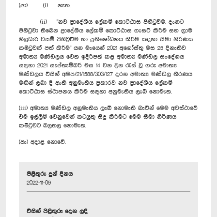
(ආ) (i) නැත.
(ii) "නව ප්‍රාදේශීය ‍ලේකම් කොට්ඨාස පිහිටුවීම, දැනට
පිහිටුවා තිබෙන ප්‍රාදේශීය ලේකම් කොට්ඨාස ගැසට් කිරීම සහ ග්‍රාම
නිලධාරි වසම් පිහිටුවීම හා ප්‍රතිශෝධනය කිරීම සඳහා සීමා නිර්ණය
කමිටුවක් පත් කිරීම" යන මැයෙන් 2021 අගෝස්තු මස 25 දිනැතිව
අමාත්‍ය මණ්ඩලය වෙත ඉදිරිපත් කළ අමාත්‍ය මණ්ඩල සංදේශය
සඳහා 2021 සැප්තැම්බර් මස 14 වන දින රැස් වූ ගරු අමාත්‍ය
මණ්ඩලය විසින් අමප/21/1588/303/127 දරන අමාත්‍ය මණ්ඩල තීරණය
මඟින් ලබා දී ඇති අනුමැතිය ප්‍රකාරව නව ප්‍රාදේශීය ලේකම්
කොට්ඨාස ස්ථාපනය කිරීම සඳහා අනුමැතිය ලැබී නොමැත.
(iii) අමාත්‍ය මණ්ඩල අනුමැතිය ලැබී නොමැති බැවින් මෙම අවස්ථාවේ
එම ඉල්ලීම් වෙනුවෙන් කටයුතු සිදු කිරීමට මෙම සීමා නිර්ණය
කමිටුවට බලතල නොමැත.
(ඇ) අදාළ නොවේ.
පිළිතුරු දුන් දිනය
2022-11-09
විසින් පිළිතුරු දෙන ලදී