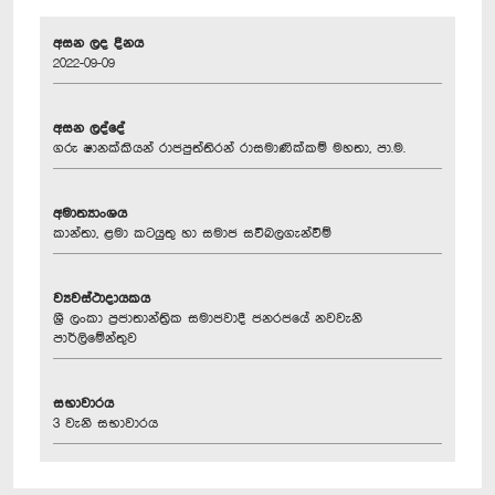
අසන ලද දිනය
2022-09-09
අසන ලද්දේ
ගරු ෂානක්කියන් රාජපුත්තිරන් රාසමාණික්කම් මහතා, පා.ම.
අමාත්‍යාංශය
කාන්තා, ළමා කටයුතු හා සමාජ සවිබලගැන්වීම්
ව්‍යවස්ථාදායකය
ශ්‍රී ලංකා ප්‍රජාතාන්ත්‍රික සමාජවාදී ජනරජයේ නවවැනි
පාර්ලිමේන්තුව
සභාවාරය
3 වැනි සභාවාරය