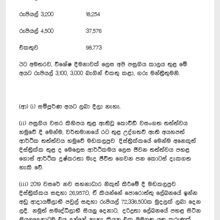
රුපියල් 3,200
18,254
රුපියල් 4,500
37,576
එකතුව
98,773
ඊට අමතරව, විශේෂ දීමනාවක් ලෙස අපි පසුගිය කාලය තුළ මේ
අයට රුපියල් 3,100, 3,000 බැගින් එකතු කළා, ගරු මන්ත්‍රීතුමනි.
(ආ) (i) සම්පූර්ණ අයට ලබා දීලා නැහැ.
(ii) පසුගිය වසර කිහිපය තුළ ඇතිවූ කොවිඩ් වසංගත තත්ත්වය
හමුවේ දී මෙන්ම, වර්තමානයේ රට තුළ උද්ගතවී ඇති අයහපත්
ආර්ථික තත්ත්වය හමුවේ මඩකලපුව දිස්ත්‍රික්කයේ මෙන්ම අනෙකුත්
දිස්ත්‍රික්ක තුළ ද මෙලෙස ආර්ථිකමය ලෙස ජීවන තත්ත්වය පහළ
ගොස් ආර්ථික දුෂ්කරතා මැද ජීවිත ගෙවන ජන කොටස් දැකගත
හැකි වේ.
(iii) 2019 වසරේ නව සහනාධාර නිකුත් කිරීමේ දී මඩකලපුව
දිස්ත්‍රික්කය සඳහා 26,957ට, ඒ කියන්නේ පොරොත්තු ලේඛනයේ ඉන්න
අඩු ආදායම්ලාභී පවුල් සඳහා රුපියල් 72,336,500ක මුදලක් ලබා දෙන
ලදී. නමුත් සමෘද්ධිලාභී සියලු දෙනාට, දරිද්‍රතා ලේඛනයේ පහළ සිටින
සියලුදෙනාටම එය දුන්නේ නැහැ කියන එක පිළිගත යුතු කරුණක්.