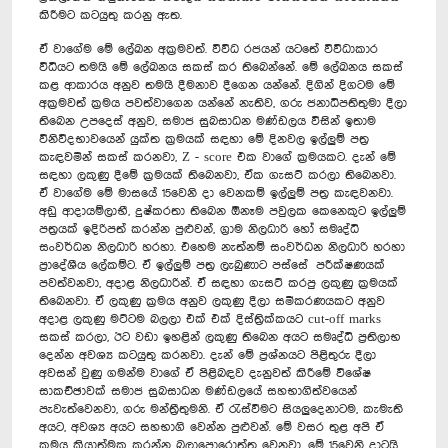
කිරීමට කටයුතු කරනු ඇත.
ඒ වාගේම මේ ලේඛන අක්‍රමවත්. විවිධ රජයන් යටතේ විවිධාකාර
විධියට තමයි මේ ලේඛනය සකස් කර තිබෙන්නේ. මේ ලේඛනය සකස්
කළ ආකාරය අනුව තමයි දීමනාව දීගෙන යන්නේ. දිගින් දිගටම මේ
අක්‍රමවත් ක්‍රමය පවත්වාගෙන යන්නේ නැතිව, ගරු ජනාධිපතිතුමා දීලා
තිබෙන උපදෙස් අනුව, සමාජ සුබසාධන මණ්ඩලය විසින් ඉතාම
විනිවිදභාවයෙන් යුක්ත ක්‍රමයක් සඳහා මේ දිනවල ඉල්ලුම් පත්‍ර
කැඳවමින් සකස් කරනවා, Z - score එක වාගේ ක්‍රමයකට. දැන් මේ
සඳහා ලකුණු දීමේ ක්‍රමයක් තිබෙනවා, ඒක ගැසට් කරලා තිබෙනවා.
ඒ වාගේම මේ මාසයේ 15වෙනි දා වෙනකම් ඉල්ලුම් පත්‍ර කැඳවනවා.
අඩු ආදායම්ලාභී, දුෂ්කරතා තිබෙන ඕනෑම පවුලක කෙනෙකුට ඉල්ලුම්
පත්‍රයක් ඉදිරිපත් කරන්න පුළුවන්, ග්‍රාම නිලධාරි හෝ සමෘද්ධි
සංවර්ධන නිලධාරි හරහා. එහෙම නැත්නම් සංවර්ධන නිලධාරි හරහා
ප්‍රාදේශීය ලේකම්ට. ඒ ඉල්ලුම් පත්‍ර ලැබුණාට පස්සේ පරීක්ෂණයක්
පවත්වනවා, අදාළ නිලධාරින්. ඒ සඳහා ගැසට් කරපු ලකුණු ක්‍රමයක්
තිබෙනවා. ඒ ලකුණු ක්‍රමය අනුව ලකුණු දීලා සමීකරණයකට අනුව
අදාළ ලකුණු මට්ටම බලලා එක් එක් දිස්ත්‍රික්කයට cut-off marks
සකස් කරලා, ඊට වඩා ඉහළින් ලකුණු තිබෙන අයට සමෘද්ධි ප්‍රතිලාභ
දෙන්න අවශ්‍ය කටයුතු කරනවා. දැන් මේ ප්‍රශ්නයට පිළිතුරු දීලා
අවසන් වුණු ගමන්ම වාගේ ඒ පිළිබඳව දැනුවත් කිරීමේ විශේෂ
සාකච්ඡාවක් සමාජ සුබසාධන මණ්ඩලයේ සහභාගිත්වයෙන්
පැවැත්වෙනවා, ගරු මන්ත්‍රීතුමනි. ඒ රැස්වීමට සියලුදෙනාටම, කැමැති
අයට, අවශ්‍ය අයට සහභාගි වෙන්න පුළුවන්. මේ වසර තුළ අපි ඒ
ක්‍රමය ක්‍රියාත්මක කරන්න බලාපොරොත්තු වෙනවා. මේ 15වෙනි දාටයි