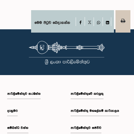
Facebook
මෙම පිටුව බෙදාගන්න
X
WhatsApp
LinkedIn
පාර්ලි‌මේන්තුව නරඹන්න
පාර්ලිමේන්තුවේ කටයුතු
දැනුමට
පාර්ලිමේන්තු මහලේකම් කාර්යාලය
සම්බන්ධ වන්න
පාර්ලිමේන්තුව සජීවීව