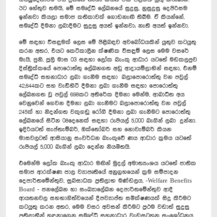
ඊට හේතුව තමයි, මේ සමෘද්ධි ලේඛනයේ සුදුසු, නුසුදුසු දෙපිරිසම
ඉන්නවා කියලා සමාජ කතිකාවක් ගොඩනැඟී තිබීම. ඒ කියන්නේ,
සමෘද්ධි දීමනා ලබාදීමට සුදුසු අයත් ඉන්නවා; නැති අයත් ඉන්නවා.
මේ සඳහා විසඳුමක් ලෙස මේ පිළිබඳව අවබෝධයකින් යුතුව කටයුතු
කරන අතර, එයට කෙටිකාලීන ක්ෂණික විසඳුම් ලෙස මෙම වසරේ
මැයි, ජුනි, ජූලි මාස 03 සඳහා ලෝක බැංකු ආධාර යටතේ මඩකලපුව
දිස්ත්‍රික්කයේ පොරොත්තු ලේඛනගත අඩු ආදායම්ලාභින් සඳහා, එනම්
සමෘද්ධි සහනාධාර ලබා ගැනීම සඳහා බලාපොරොත්තු වන පවුල්
42,644කට සහ වැඩිහිටි දීමනා ලබා ගැනීම සඳහා පොරොත්තු
ලේඛනගත වූ පවුල් 698කට අතිරේක දීමනා මෙන්ම, ආබාධිත අය
වෙනුවෙන් ගෙවන දීමනා ලබා ගැනීමට බලාපොරොත්තු වන පවුල්
245ක් හා නිදන්ගත වකුගඩු රෝගී දීමනා ලබා ගැනීමට පොරොත්තු
ලේඛනයේ සිටින 08දෙනෙක් සඳහා රුපියල් 5,000 බැගින් ලබා දුන්නා.
ඉදිරියටත් සැප්තැම්බර්, ඔක්තෝබර් සහ නොවැම්බර් කියන
මාසවලටත් ආසියානු සංවර්ධන බැංකුවේ ණය ආධාර ක්‍රමය යටතේ
රුපියල් 5,000 බැගින් ලබා දෙන්න නියමිතයි.
එමෙන්ම ලෝක බැංකු ආධාර මඟින් මුදල් අමාත්‍යංශය යටතේ ජාතික
සමාජ ආරක්ෂණ ජාල ව්‍යාපෘතියේ අනුග්‍රහයෙන් ක්‍රම සම්පාදන
දෙපාර්තමේන්තුව, සුබසාධක ප්‍රතිලාභ මණ්ඩලය, -Welfare Benefits
Board - ජනලේඛන හා සංඛ්‍යාලේඛන දෙපාර්තමේන්තුව ආදී
ආයතනවල සහභාගිත්වයෙන් දීපව්‍යාප්ත සමීක්ෂණයක් සිදු කිරීමට
කටයුතු කරන අතර, මෙම වසර අවසන් කිරීමට ප්‍රථම වඩාත් සුදුසු
ප්‍රතිලාභීන් හඳුනාගෙන සමෘද්ධි සහනාධාර වැඩසටහන සංශෝධනය