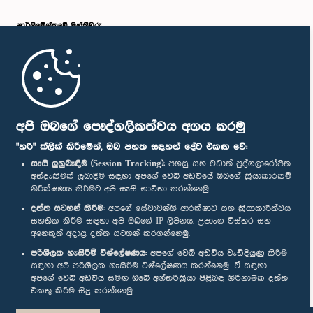
පාර්ලි‌මේන්තුවේ මන්ත්‍රීවරු
මුල් පිටුව
පාර්ලිමේන්තු ජංගම යෙදුම
අපි ඔබගේ පෞද්ගලිකත්වය අගය කරමු
"හරි" ක්ලික් කිරීමෙන්, ඔබ පහත සඳහන් දේට එකඟ වේ:
සැසි ලුහුබැඳීම (Session Tracking):
පහසු සහ වඩාත් පුද්ගලාරෝපිත
අත්දැකීමක් ලබාදීම සඳහා අපගේ වෙබ් අඩවියේ ඔබගේ ක්‍රියාකාරකම්
නිරීක්ෂණය කිරීමට අපි සැසි භාවිතා කරන්නෙමු.
අප හා සම්බන්ධ වී සිටින්න :
දත්ත සටහන් කිරීම:
අපගේ සේවාවන්හි ආරක්ෂාව සහ ක්‍රියාකාරීත්වය
සහතික කිරීම සඳහා අපි ඔබගේ IP ලිපිනය, උපාංග විස්තර සහ
අනෙකුත් අදාළ දත්ත සටහන් කරගන්නෙමු.
සම්මාන
පරිශීලක හැසිරීම් විශ්ලේෂණය:
අපගේ වෙබ් අඩවිය වැඩිදියුණු කිරීම
සඳහා අපි පරිශීලක හැසිරීම විශ්ලේෂණය කරන්නෙමු. ඒ සඳහා
අපගේ වෙබ් අඩවිය සමඟ ඔබේ අන්තර්ක්‍රියා පිළිබඳ නිර්නාමික දත්ත
පෞද්ගලිකත්ව ප්‍රතිපත්තිය
එකතු කිරීම සිදු කරන්නෙමු.