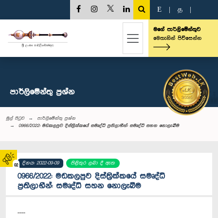
E
|
த
|
මගේ පාර්ලිමේන්තුව
මෙතැනින් පිවිසෙන්න
පාර්ලි‌මේන්තු‌ ප්‍රශ්න
මුල් පිටුව
පාර්ලි‌මේන්තු‌ ප්‍රශ්න
0966/2022: මඩකලපුව දිස්ත්‍රික්කයේ සමෘද්ධි ප්‍රතිලාභීන්: සමෘද්ධි සහන නොලැබීම
දිනය: 2022-09-09
පිළිතුර ලබා දී ඇත
02
0966/2022: මඩකලපුව දිස්ත්‍රික්කයේ සමෘද්ධි
ප්‍රතිලාභීන්: සමෘද්ධි සහන නොලැබීම
----