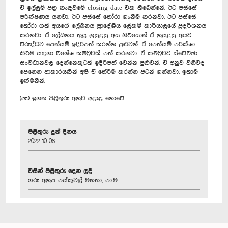
ඒ ඉල්ලුම් පත්‍ර කැඳවීමේ closing date එක තිබෙන්නේ. ඊට පස්සේ
පරීක්ෂණය යනවා, ඊට පස්සේ තෝරා ගැනීම කරනවා, ඊට පස්සේ
තෝරා ගත් අයගේ ලේඛනය ප්‍රාදේශීය ලේකම් කාර්යාලයේ ප්‍රදර්ශනය
කරනවා. ඒ ලේඛනය තුළ නුසුදුසු අය හිටියොත් ඒ නුසුදුසු අයට
විරුද්ධව පෙත්සම් ඉදිරිපත් කරන්න පුළුවන්. ඒ පෙත්සම් පරීක්ෂා
කිරීම සඳහා විශේෂ කමිටුවක් පත් කරනවා. ඒ කමිටුවට ස්වේච්ඡා
සංවිධානවල දෙන්නෙකුටත් ඉදිරිපත් වෙන්න පුළුවන්. ඒ අනුව විනිවිද
පෙනෙන ආකාරයකින් අපි ඒ තේරීම කරන්න පටන් ගන්නවා, ඉතාම
ඉක්මනින්.
(ඇ) ඉහත පිළිතුරු අනුව අදාළ නොවේ.
පිළිතුරු දුන් දිනය
2022-10-06
විසින් පිළිතුරු දෙන ලදී
ගරු අනුප පස්කුවල් මහතා, පා.ම.