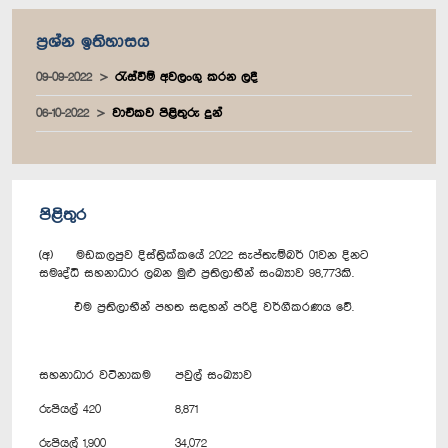
ප්‍රශ්න ඉතිහාසය
09-09-2022
රැස්වීම් අවලංගු කරන ලදී
06-10-2022
වාචිකව පිළිතුරු දුන්
පිළිතුර
(අ) මඩකලපුව දිස්ත්‍රික්කයේ 2022 සැප්තැම්බර් 01වන දිනට
සමෘද්ධි සහනාධාර ලබන මුළු ප්‍රතිලාභීන් සංඛ්‍යාව 98,773කි.
එම ප්‍රතිලාභීන් පහත සඳහන් පරිදි වර්ගීකරණය වේ.
සහනාධාර වටිනාකම
පවුල් සංඛ්‍යාව
රුපියල් 420
8,871
රුපියල් 1,900
34,072