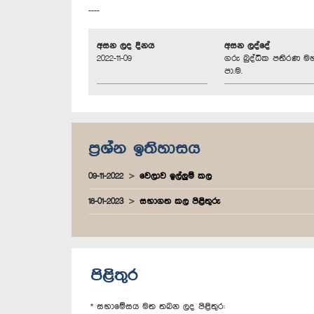
----
අසන ලද දිනය
අසන ලද්දේ
2022-11-09
ගරු බුද්ධික පතිරණ ම
පා.ම.
ප්‍රශ්න ඉතිහාසය
09-11-2022
වෙලාව ඉල්ලුම් කල
18-01-2023
සභාගත කල පිළිතුරු
පිළිතුර
* සභාමේසය මත තබන ලද පිළිතුර: