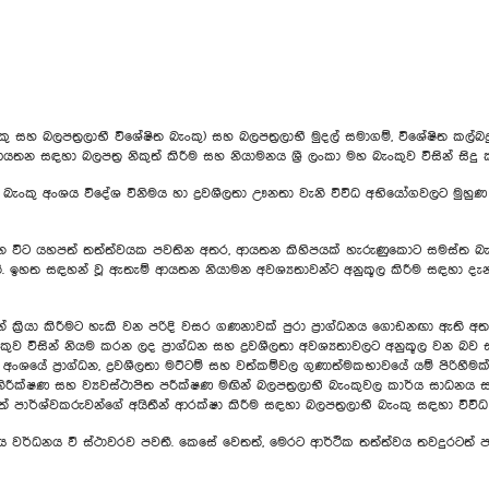
සහ බලපත්‍රලාභී විශේෂිත බැංකු) සහ බලපත්‍රලාභී මුදල් සමාගම්, විශේෂිත කල්බදු
ය ආයතන සඳහා බලපත්‍ර නිකුත් කිරීම සහ නියාමනය ශ්‍රී ලංකා මහ බැංකුව විසින් සිදු 
ශය විදේශ විනිමය හා ද්‍රවශීලතා ඌනතා වැනි විවිධ අභියෝගවලට මුහුණ දී ස
 විට යහපත් තත්ත්වයක පවතින අතර, ආයතන කිහිපයක් හැරුණුකොට සමස්ත බැංකු 
ඉහත සඳහන් වූ ඇතැම් ආයතන නියාමන අවශ්‍යතාවන්ට අනුකූල කිරීම සඳහා දැනටමත් 
්‍රියා කිරීමට හැකි වන පරිදි වසර ගණනාවක් පුරා ප්‍රාග්ධනය ගොඩනඟා ඇති අ
ැංකුව විසින් නියම කරන ලද ප්‍රාග්ධන සහ ද්‍රවශීලතා අවශ්‍යතාවලට අනුකූල වන 
ංශයේ ප්‍රාග්ධන, ද්‍රවශීලතා මට්ටම් සහ වත්කම්වල ගුණාත්මකභාවයේ යම් පිරිහීමක
ඩ නිරීක්ෂණ සහ ව්‍යවස්ථාපිත පරීක්ෂණ මඟින් බලපත්‍රලාභී බැංකුවල කාර්ය සාධනය
ාර්ශ්වකරුවන්ගේ අයිතීන් ආරක්ෂා කිරීම සඳහා බලපත්‍රලාභී බැංකු සඳහා විවිධ නි
වර්ධනය වී ස්ථාවරව පවතී. කෙසේ වෙතත්, මෙරට ආර්ථික තත්ත්වය තවදුරටත් පස