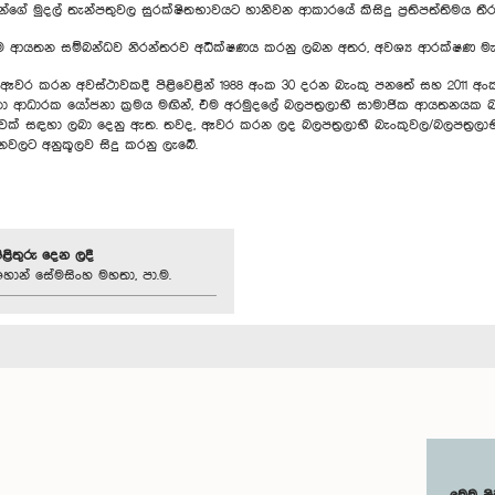
්ගේ මුදල් තැන්පතුවල සුරක්ෂිතභාවයට හානිවන ආකාරයේ කිසිදු ප්‍රතිපත්තිමය තී
ෙම ආයතන සම්බන්ධව නිරන්තරව අධීක්ෂණය කරනු ලබන අතර, අවශ්‍ය ආරක්ෂණ මැදිහ
ක් ඈවර කරන අවස්ථාවකදී පිළිවෙළින් 1988 අංක 30 දරන බැංකු පනතේ සහ 2011 අංක
වශීලතා ආධාරක යෝජනා ක්‍රමය මඟින්, එම අරමුදලේ බලපත්‍රලාභී සාමාජික ආයතනය
් සඳහා ලබා දෙනු ඇත. තවද, ඈවර කරන ලද බලපත්‍රලාභී බැංකුවල/බලපත්‍රලාභී
ධානවලට අනුකූලව සිදු කරනු ලැබේ.
පිළිතුරු දෙන ලදී
හාන් සේමසිංහ මහතා, පා.ම.