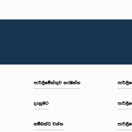
පාර්ලි‌මේන්තුව නරඹන්න
පාර්ලි
දැනුමට
පාර්ලි
සම්බන්ධ වන්න
පාර්ලි