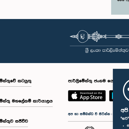
මෙම පි
මේන්තුවේ කටයුතු
පාර්ලිමේන්තු ජංගම යෙදුම
මේන්තු මහලේකම් කාර්යාලය
අප
අප හා සම්බන්ධ වී සිටින්න :
"හරි
මේන්තුව සජීවීව
ස