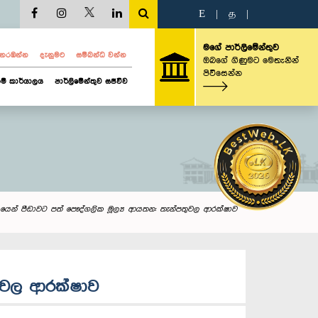
E
|
த
|
මගේ පාර්ලිමේන්තුව
ව නරඹන්න
දැනුමට
සම්බන්ධ වන්න
ඔබගේ ගිණුමට මෙතැනින්
පිවිසෙන්න
ම් කාර්යාලය
පාර්ලිමේන්තුව සජීවීව
්බුදයෙන් පීඩාවට පත් පෞද්ගලික මූල්‍ය ආයතන: තැන්පතුවල ආරක්ෂාව
පතුවල ආරක්ෂාව