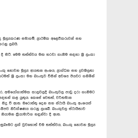
 මූල්‍යකරණ සමාගම්, ප්‍රාථමික අළෙවිකරුවන් සහ
කරනු ලබයි.
ිටී. මෙම තත්ත්වය මඟ හරවා ගැනීම සඳහා ශ්‍රී ලංකා
නොවන මූල්‍ය ආයතන අංශය, ප්‍රාග්ධන සහ ද්‍රවශීලතා
ශ්‍රී ලංකා මහ බැංකුව විසින් අවශ්‍ය පියවර ගනිමින්
තර, අභියෝගාත්මක කාලවලදී බැංකුවල පාඩු දරා ගැනීමට
බව සඳහන් කළ යුතුය. කෙසේ වෙතත්, වර්තමාන
් සිදු වී ඇත. ඔරොත්තු දෙන සහ ස්ථායී බැංකු අංශයක්
 සමීපව නිරීක්ෂණය කරනු ලැබේ. බැංකුවල ස්ථායීතාව
යාමන ක්‍රියාමාර්ග හඳුන්වා දී ඇත.
ුබෑමට ලක් වුවහොත් එම තත්ත්වය, බැංකු නොවන මූල්‍ය