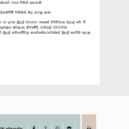
රණයක් රජය විසින් නොගනී.
ත්වීම් එමඟින් සිදු කරනු ඇත.
 42 දරන මුදල් ව්‍යාපාර පනතේ විධිවිධාන අදාළ වේ. ඒ
ක බලපත්‍රය අවලංගු කිරීමේදී රුපියල් 1,100,000ක
 මුදල් සමාගම්වල තැන්පත්කරුවන්ගේ මුදල් ගෙවීම අදාළ
X
Facebook
WhatsApp
LinkedIn