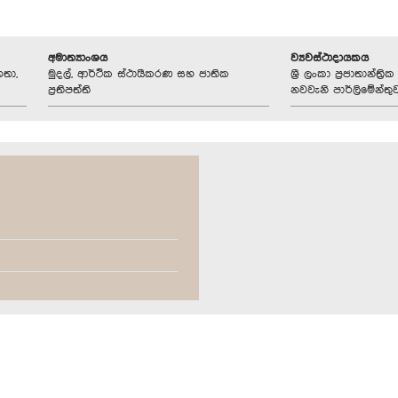
අමාත්‍යාංශය
ව්‍යවස්ථාදායකය
හතා,
මුදල්, ආර්ථික ස්ථායීකරණ සහ ජාතික
ශ්‍රී ලංකා ප්‍රජාතාන්ත
ප්‍රතිපත්ති
නවවැනි පාර්ලිමේන්තු