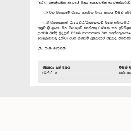
(ආ) (i) පෞද්ගලික අංශයේ මූල්‍ය ආයතනවල තැන්පත්කරුවන
(ii) මහ බැංකුවේ බැංකු නොවන මූල්‍ය අංශය විසින් ම
(iii) බලපත්‍රලාභී බැංකුවක්/බලපත්‍රලාභී මුදල් සමාගම
අනුව ශ්‍රී ලංකා මහ බැංකුවේ තැන්පතු රක්ෂණ සහ ද්‍ර
උපරිම වන්දි මුදලක් එවැනි ආයතනයක එක තැන්පතුකරුවෙක
රෙගුලාසිවල දක්වා ඇති හිමිකම් ප්‍රමුඛතාව පිළිබඳ විධිවි
(ඇ) පැන නොනඟී.
පිළිතුරු දුන් දිනය
විසින් 
2023-01-18
ගරු ශෙ