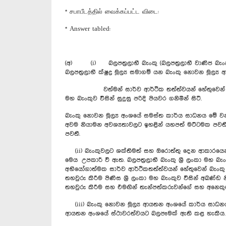
* சபாபீடத்தில் வைக்கப்பட்ட விடை:
* Answer tabled:
(අ) (i) බලපත්‍රලාභී බැංකු (බලපත්‍රලාභී වාණිජ බැංකු 
බලපත්‍රලාභී ක්ෂුද්‍ර මූල්‍ය සමාගම් යන බැංකු නොවන මූල්‍
වත්මන් සාර්ව ආර්ථික තත්ත්වයන් හේතුවෙන් බැංකු අං
මහ බැංකුව විසින් සුදුසු පරිදි පියවර ගනිමින් සිටී.
බැංකු නොවන මූල්‍ය අංශයේ සමස්ත කාර්ය සාධනය මේ වන
අවම නියාමන අවශ්‍යතාවලට ඉහළින් යහපත් මට්ටමක පවතී. 
පවතී.
(ii) බැංකුවලට ශක්තිමත් සහ ඔරොත්තු දෙන ආකාරයෙන් ක
මෙය උපකාරී වී ඇත. බලපත්‍රලාභී බැංකු ශ්‍රී ලංකා මහ බ
අභියෝගාත්මක සාර්ව ආර්ථිකතත්ත්වයන් හේතුවෙන් බැංකු අ
තහවුරු කිරීම පිණිස ශ්‍රී ලංකා මහ බැංකුව විසින් අඛණ්
තහවුරු කිරීම සහ එමඟින් තැන්පත්කරුවන්ගේ සහ අනෙකුත් ප
(iii) බැංකු නොවන මූල්‍ය ආයතන අංශයේ කාර්ය සාධනය 
ආයතන අංශයේ ස්ථාවරත්වයට බලපෑමක් ඇති කළ හැකිය.