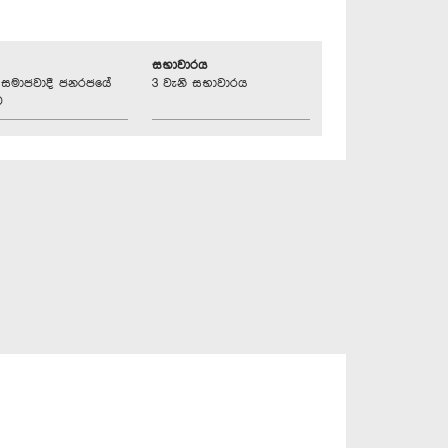
සභාවාරය
්‍රික සමාජවාදී ජනරජයේ
3 වැනි සභාවාරය
ව