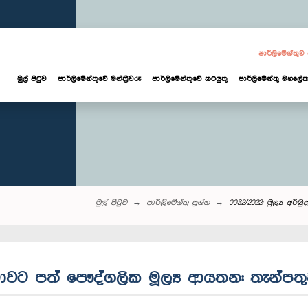
පාර්ලි‌මේන්තු
මුල් පිටුව
පාර්ලි‌මේන්තුවේ මන්ත්‍රීවරු
පාර්ලිමේන්තුවේ කටයුතු
පාර්ලිමේන්තු මහලේක
මුල් පිටුව
පාර්ලි‌මේන්තු‌ ප්‍රශ්න
0032/2022: මූල්‍ය අර
් පීඩාවට පත් පෞද්ගලික මූල්‍ය ආයතන: තැන්