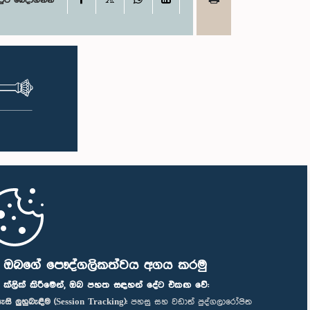
ටුව බෙදාගන්න
ි ඔබගේ පෞද්ගලිකත්වය අගය කරමු
" ක්ලික් කිරීමෙන්, ඔබ පහත සඳහන් දේට එකඟ වේ:
ැසි ලුහුබැඳීම (Session Tracking):
පහසු සහ වඩාත් පුද්ගලාරෝපිත