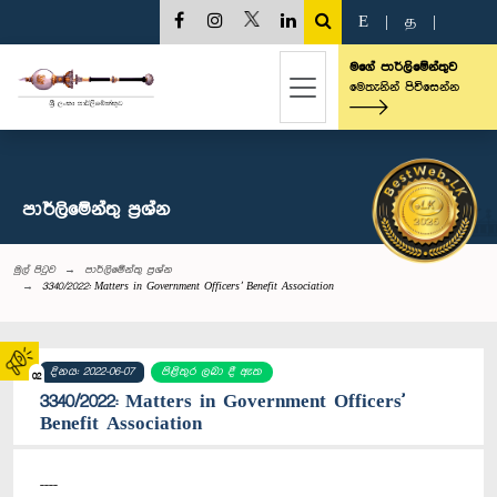
E
|
த
|
මගේ පාර්ලිමේන්තුව
මෙතැනින් පිවිසෙන්න
පාර්ලි‌මේන්තු‌ ප්‍රශ්න
මුල් පිටුව
පාර්ලි‌මේන්තු‌ ප්‍රශ්න
3340/2022: Matters in Government Officers' Benefit Association
දිනය: 2022-06-07
පිළිතුර ලබා දී ඇත
02
3340/2022: Matters in Government Officers'
Benefit Association
----