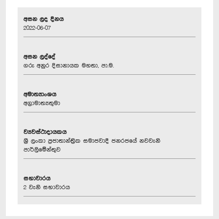
අසන ලද දිනය
2022-06-07
අසන ලද්දේ
ගරු අනුර දිසානායක මහතා, පා.ම.
අමාත්‍යාංශය
අග්‍රාමාත්‍යතුමා
ව්‍යවස්ථාදායකය
ශ්‍රී ලංකා ප්‍රජාතාන්ත්‍රික සමාජවාදී ජනරජයේ නවවැනි
පාර්ලිමේන්තුව
සභාවාරය
2 වැනි සභාවාරය