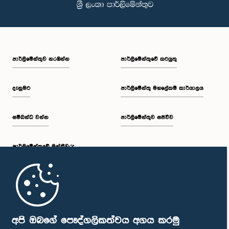
පාර්ලි‌මේන්තුව නරඹන්න
පාර්ලිමේන්තුවේ කටයුතු
දැනුමට
පාර්ලිමේන්තු මහලේකම් කාර්යාලය
සම්බන්ධ වන්න
පාර්ලිමේන්තුව සජීවීව
පාර්ලි‌මේන්තුවේ මන්ත්‍රීවරු
මුල් පිටුව
පාර්ලිමේන්තු ජංගම යෙදුම
අපි ඔබගේ පෞද්ගලිකත්වය අගය කරමු