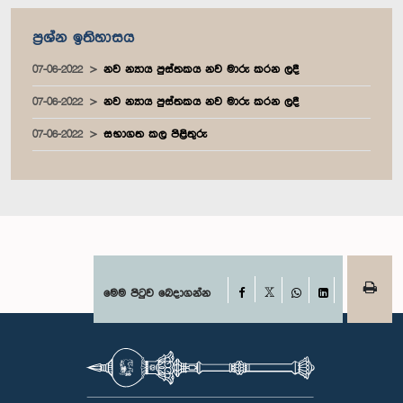
ප්‍රශ්න ඉතිහාසය
07-06-2022
නව න්‍යාය පුස්තකය නව මාරු කරන ලදී
07-06-2022
නව න්‍යාය පුස්තකය නව මාරු කරන ලදී
07-06-2022
සභාගත කල පිළිතුරු
Facebook
මෙම පිටුව බෙදාගන්න
X
WhatsApp
LinkedIn