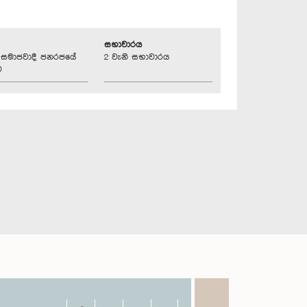
සභාවාරය
්‍රික සමාජවාදී ජනරජයේ
2 වැනි සභාවාරය
ව