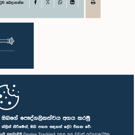
X
Facebook
WhatsApp
LinkedIn
ටුව බෙදාගන්න
ි ඔබගේ පෞද්ගලිකත්වය අගය කරමු
" ක්ලික් කිරීමෙන්, ඔබ පහත සඳහන් දේට එකඟ වේ:
ැසි ලුහුබැඳීම (Session Tracking):
පහසු සහ වඩාත් පුද්ගලාරෝපිත