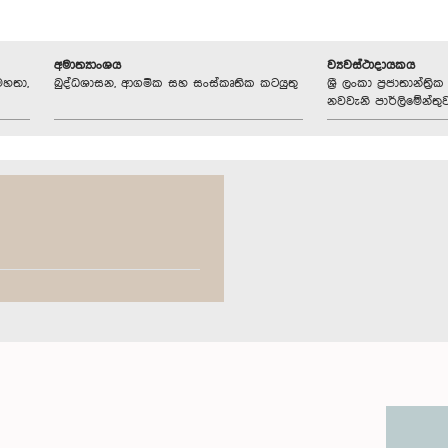
අමාත්‍යාංශය
ව්‍යවස්ථාදායකය
මහතා,
බුද්ධශාසන, ආගමික සහ සංස්කෘතික කටයුතු
ශ්‍රී ලංකා ප්‍රජාතාන්ත
නවවැනි පාර්ලිමේන්තු