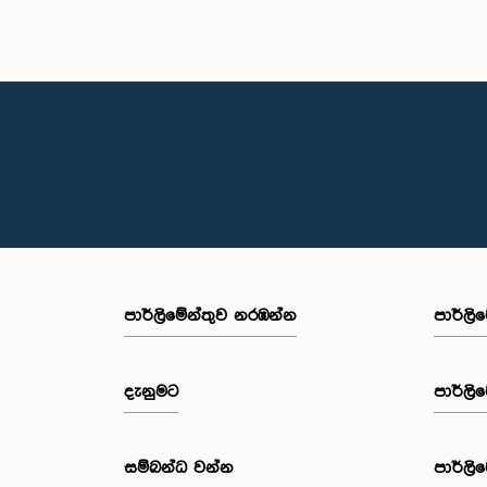
පාර්ලි‌මේන්තුව නරඹන්න
පාර්ලි
දැනුමට
පාර්ලි
සම්බන්ධ වන්න
පාර්ලි