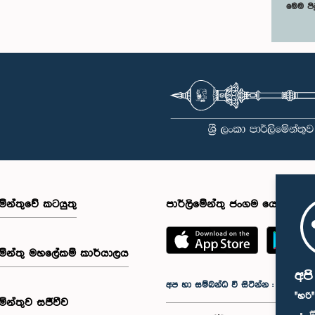
මෙම පි
මේන්තුවේ කටයුතු
පාර්ලිමේන්තු ජංගම යෙදුම
මේන්තු මහලේකම් කාර්යාලය
අප
අප හා සම්බන්ධ වී සිටින්න :
"හරි
මේන්තුව සජීවීව
ස