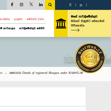
E
|
த
|
මගේ පාර්ලිමේන්තුව
ව නරඹන්න
දැනුමට
සම්බන්ධ වන්න
ඔබගේ ගිණුමට මෙතැනින්
පිවිසෙන්න
ම් කාර්යාලය
පාර්ලිමේන්තුව සජීවීව
ශ්න
2668/2022: Details of registered Mosques under R/1297/G/48