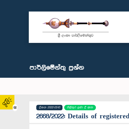
පාර්ලි‌මේන්තු‌ ප්‍රශ්න
දිනය: 2022-03-10
පිළිතුර ලබා දී ඇත
02
2668/2022: Details of registe