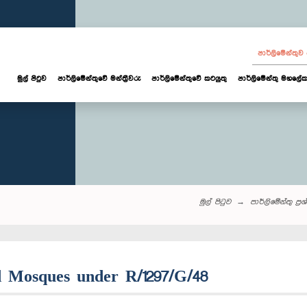
පාර්ලි‌මේන්තු
මුල් පිටුව
පාර්ලි‌මේන්තුවේ මන්ත්‍රීවරු
පාර්ලිමේන්තුවේ කටයුතු
පාර්ලිමේන්තු මහලේක
මුල් පිටුව
පාර්ලි‌මේන්තු‌ ප්‍ර
red Mosques under R/1297/G/48