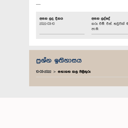
----
අසන ලද දිනය
අසන ලද්දේ
2022-03-10
ගරු එම්. එස්. තවුෆික් 
පා.ම.
ප්‍රශ්න ඉතිහාසය
10-03-2022
සභාගත කල පිළිතුරු