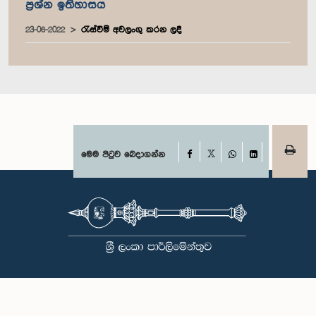
ප්‍රශ්න ඉතිහාසය
23-06-2022
රැස්වීම් අවලංගු කරන ලදී
Facebook
මෙම පිටුව බෙදාගන්න
X
WhatsApp
LinkedIn