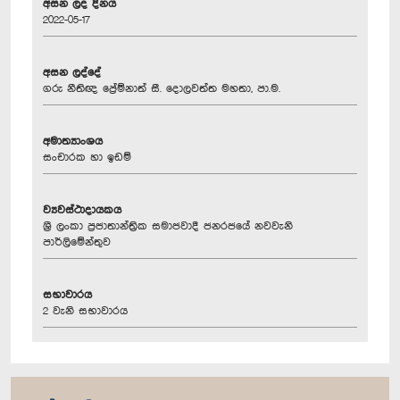
අසන ලද දිනය
2022-05-17
අසන ලද්දේ
ගරු නීතිඥ ප්‍රේම්නාත් සී. දොලවත්ත මහතා, පා.ම.
අමාත්‍යාංශය
සංචාරක හා ඉඩම්
ව්‍යවස්ථාදායකය
ශ්‍රී ලංකා ප්‍රජාතාන්ත්‍රික සමාජවාදී ජනරජයේ නවවැනි
පාර්ලිමේන්තුව
සභාවාරය
2 වැනි සභාවාරය