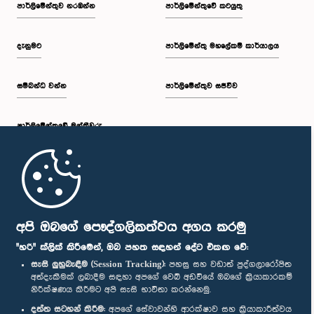
පාර්ලි‌මේන්තුව නරඹන්න
පාර්ලිමේන්තුවේ කටයුතු
දැනුමට
පාර්ලිමේන්තු මහලේකම් කාර්යාලය
සම්බන්ධ වන්න
පාර්ලිමේන්තුව සජීවීව
පාර්ලි‌මේන්තුවේ මන්ත්‍රීවරු
මුල් පිටුව
පාර්ලිමේන්තු ජංගම යෙදුම
අපි ඔබගේ පෞද්ගලිකත්වය අගය කරමු
"හරි" ක්ලික් කිරීමෙන්, ඔබ පහත සඳහන් දේට එකඟ වේ:
සැසි ලුහුබැඳීම (Session Tracking):
පහසු සහ වඩාත් පුද්ගලාරෝපිත
අත්දැකීමක් ලබාදීම සඳහා අපගේ වෙබ් අඩවියේ ඔබගේ ක්‍රියාකාරකම්
නිරීක්ෂණය කිරීමට අපි සැසි භාවිතා කරන්නෙමු.
අප හා සම්බන්ධ වී සිටින්න :
දත්ත සටහන් කිරීම:
අපගේ සේවාවන්හි ආරක්ෂාව සහ ක්‍රියාකාරීත්වය