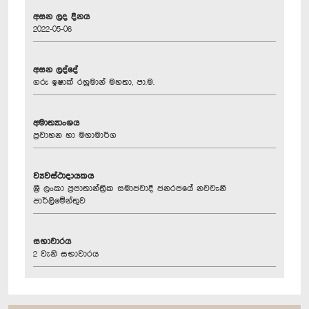
අසන ලද දිනය
2022-05-06
අසන ලද්දේ
ගරු ඉෂාක් රහුමාන් මහතා, පා.ම.
අමාත්‍යාංශය
ප්‍රවාහන හා මහාමාර්ග
ව්‍යවස්ථාදායකය
ශ්‍රී ලංකා ප්‍රජාතාන්ත්‍රික සමාජවාදී ජනරජයේ නවවැනි
පාර්ලිමේන්තුව
සභාවාරය
2 වැනි සභාවාරය