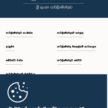
පාර්ලි‌මේන්තුව නරඹන්න
පාර්ලිමේන්තුවේ කටයුතු
දැනුමට
පාර්ලිමේන්තු මහලේකම් කාර්යාලය
සම්බන්ධ වන්න
පාර්ලිමේන්තුව සජීවීව
පාර්ලි‌මේන්තුවේ මන්ත්‍රීවරු
මුල් පිටුව
පාර්ලිමේන්තු ජංගම යෙදුම