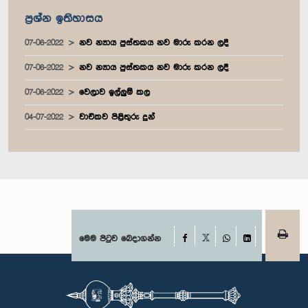
ප්‍රශ්න ඉතිහාසය
07-06-2022
නව න්‍යාය පුස්තකය නව මාරු කරන ලදී
07-06-2022
නව න්‍යාය පුස්තකය නව මාරු කරන ලදී
07-06-2022
වෙලාව ඉල්ලුම් කල
04-07-2022
වාචිකව පිළිතුරු දුන්
Facebook
මෙම පිටුව බෙදාගන්න
X
WhatsApp
LinkedIn