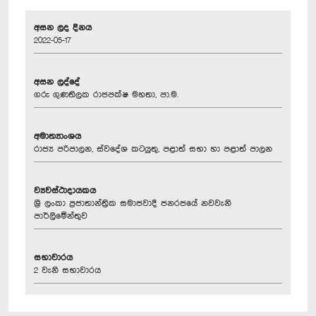
අසන ලද දිනය
2022-05-17
අසන ලද්දේ
ගරු ගුණතිලක රාජපක්ෂ මහතා, පා.ම.
අමාත්‍යාංශය
රාජ්‍ය පරිපාලන, ස්වදේශ කටයුතු, පළාත් සභා හා පළාත් පාලන
ව්‍යවස්ථාදායකය
ශ්‍රී ලංකා ප්‍රජාතාන්ත්‍රික සමාජවාදී ජනරජයේ නවවැනි
පාර්ලිමේන්තුව
සභාවාරය
2 වැනි සභාවාරය