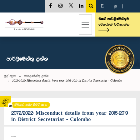
E
|
த
|
මගේ පාර්ලිමේන්තුව
මෙතැනින් පිවිසෙන්න
පාර්ලි‌මේන්තු‌ ප්‍රශ්න
මුල් පිටුව
පාර්ලි‌මේන්තු‌ ප්‍රශ්න
2072/2022: Misconduct details from year 2015-2019 in District Secretariat - Colombo
පිළිතුර ලබා දීමට ඇත
02
2072/2022: Misconduct details from year 2015-2019
in District Secretariat - Colombo
----