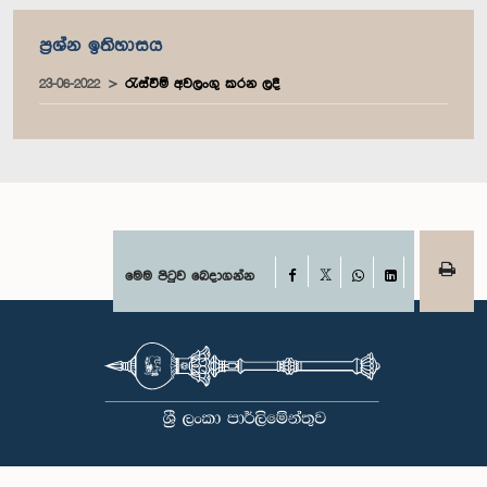
ප්‍රශ්න ඉතිහාසය
23-06-2022
රැස්වීම් අවලංගු කරන ලදී
Facebook
මෙම පිටුව බෙදාගන්න
X
WhatsApp
LinkedIn