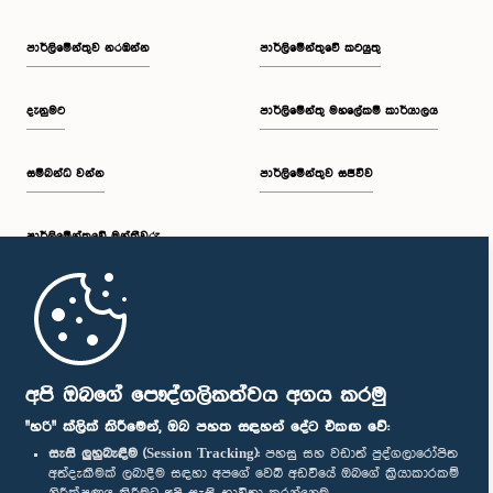
පාර්ලි‌මේන්තුව නරඹන්න
පාර්ලිමේන්තුවේ කටයුතු
දැනුමට
පාර්ලිමේන්තු මහලේකම් කාර්යාලය
සම්බන්ධ වන්න
පාර්ලිමේන්තුව සජීවීව
පාර්ලි‌මේන්තුවේ මන්ත්‍රීවරු
මුල් පිටුව
පාර්ලිමේන්තු ජංගම යෙදුම
අපි ඔබගේ පෞද්ගලිකත්වය අගය කරමු
"හරි" ක්ලික් කිරීමෙන්, ඔබ පහත සඳහන් දේට එකඟ වේ:
සැසි ලුහුබැඳීම (Session Tracking):
පහසු සහ වඩාත් පුද්ගලාරෝපිත
අත්දැකීමක් ලබාදීම සඳහා අපගේ වෙබ් අඩවියේ ඔබගේ ක්‍රියාකාරකම්