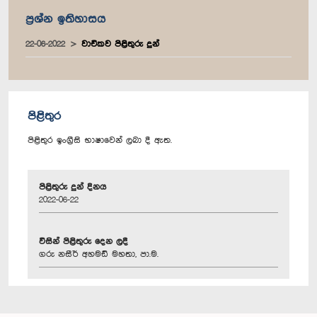
ප්‍රශ්න ඉතිහාසය
22-06-2022
වාචිකව පිළිතුරු දුන්
පිළිතුර
පිළිතුර ඉංග්‍රීසි භාෂාවෙන් ලබා දී ඇත.
පිළිතුරු දුන් දිනය
2022-06-22
විසින් පිළිතුරු දෙන ලදී
ගරු නසීර් අහමඩ් මහතා, පා.ම.