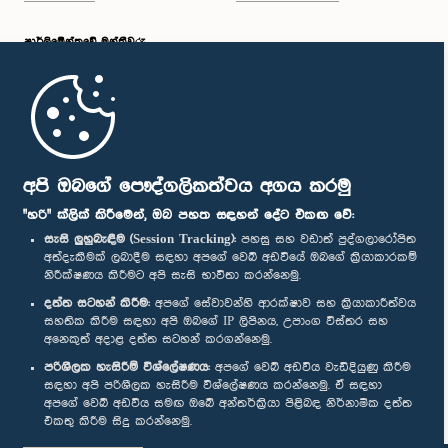
පාර්ලි‌මේන්තුවේ මන්ත්‍රීවරු
මුල් පිටුව
පාර්ලිමේන්තු ජංගම යෙදුම
අපි ඔබගේ පෞද්ගලිකත්වය අගය කරමු
"හරි" ක්ලික් කිරීමෙන්, ඔබ පහත සඳහන් දේට එකඟ වේ:
සැසි ලුහුබැඳීම (Session Tracking):
පහසු සහ වඩාත් පුද්ගලාරෝපිත
අත්දැකීමක් ලබාදීම සඳහා අපගේ වෙබ් අඩවියේ ඔබගේ ක්‍රියාකාරකම්
නිරීක්ෂණය කිරීමට අපි සැසි භාවිතා කරන්නෙමු.
අප හා සම්බන්ධ වී සිටින්න :
දත්ත සටහන් කිරීම:
අපගේ සේවාවන්හි ආරක්ෂාව සහ ක්‍රියාකාරීත්වය
සහතික කිරීම සඳහා අපි ඔබගේ IP ලිපිනය, උපාංග විස්තර සහ
අනෙකුත් අදාළ දත්ත සටහන් කරගන්නෙමු.
සම්මාන
පරිශීලක හැසිරීම් විශ්ලේෂණය:
අපගේ වෙබ් අඩවිය වැඩිදියුණු කිරීම
සඳහා අපි පරිශීලක හැසිරීම විශ්ලේෂණය කරන්නෙමු. ඒ සඳහා
අපගේ වෙබ් අඩවිය සමඟ ඔබේ අන්තර්ක්‍රියා පිළිබඳ නිර්නාමික දත්ත
පෞද්ගලිකත්ව ප්‍රතිපත්තිය
එකතු කිරීම සිදු කරන්නෙමු.