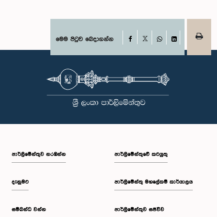
Facebook
මෙම පිටුව බෙදාගන්න
X
WhatsApp
LinkedIn
පාර්ලි‌මේන්තුව නරඹන්න
පාර්ලිමේන්තුවේ කටයුතු
දැනුමට
පාර්ලිමේන්තු මහලේකම් කාර්යාලය
සම්බන්ධ වන්න
පාර්ලිමේන්තුව සජීවීව