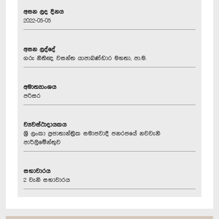
අසන ලද දිනය
2022-05-05
අසන ලද්දේ
ගරු නීතිඥ වසන්ත යාපාබණ්ඩාර මහතා, පා.ම.
අමාත්‍යාංශය
පරිසර
ව්‍යවස්ථාදායකය
ශ්‍රී ලංකා ප්‍රජාතාන්ත්‍රික සමාජවාදී ජනරජයේ නවවැනි
පාර්ලිමේන්තුව
සභාවාරය
2 වැනි සභාවාරය