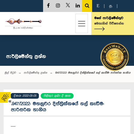
E
|
த
|
මගේ පාර්ලිමේන්තුව
මෙතැනින් පිවිසෙන්න
පාර්ලි‌මේන්තු‌ ප්‍රශ්න
මුල් පිටුව
පාර්ලි‌මේන්තු‌ ප්‍රශ්න
1947/2022: මහනුවර දිස්ත්‍රික්කයේ ගල් කැඩීම: පාරිසරික හානිය
දිනය: 2022-05-05
පිළිතුර ලබා දී ඇත
02
1947/2022: මහනුවර දිස්ත්‍රික්කයේ ගල් කැඩීම:
පාරිසරික හානිය
----