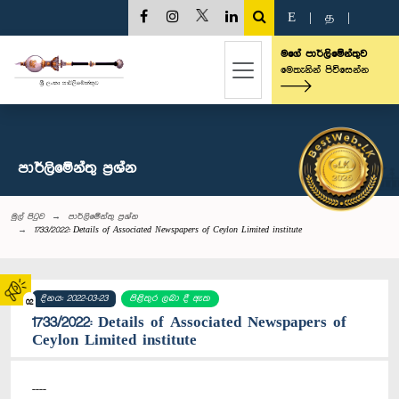
E
|
த
|
මගේ පාර්ලිමේන්තුව
මෙතැනින් පිවිසෙන්න
පාර්ලි‌මේන්තු‌ ප්‍රශ්න
මුල් පිටුව
පාර්ලි‌මේන්තු‌ ප්‍රශ්න
1733/2022: Details of Associated Newspapers of Ceylon Limited institute
දිනය: 2022-03-23
පිළිතුර ලබා දී ඇත
02
1733/2022: Details of Associated Newspapers of
Ceylon Limited institute
----