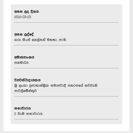
අසන ලද දිනය
2022-03-23
අසන ලද්දේ
ගරු කිංස් නෙල්සන් මහතා, පා.ම.
අමාත්‍යාංශය
ජනමාධ්‍ය
ව්‍යවස්ථාදායකය
ශ්‍රී ලංකා ප්‍රජාතාන්ත්‍රික සමාජවාදී ජනරජයේ නවවැනි
පාර්ලිමේන්තුව
සභාවාරය
2 වැනි සභාවාරය