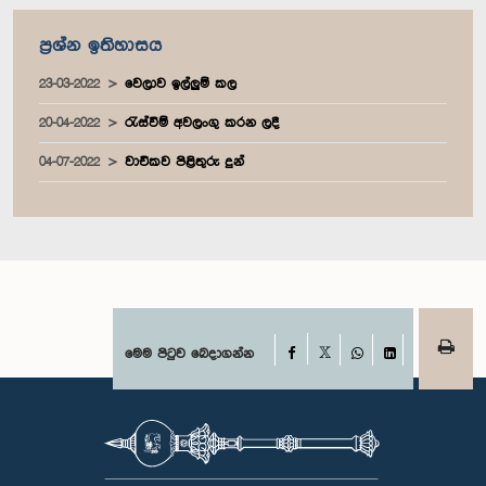
ප්‍රශ්න ඉතිහාසය
23-03-2022
වෙලාව ඉල්ලුම් කල
20-04-2022
රැස්වීම් අවලංගු කරන ලදී
04-07-2022
වාචිකව පිළිතුරු දුන්
Facebook
මෙම පිටුව බෙදාගන්න
X
WhatsApp
LinkedIn