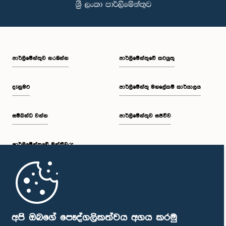
පාර්ලි‌මේන්තුව නරඹන්න
පාර්ලිමේන්තුවේ කටයුතු
දැනුමට
පාර්ලිමේන්තු මහලේකම් කාර්යාලය
සම්බන්ධ වන්න
පාර්ලිමේන්තුව සජීවීව
පාර්ලි‌මේන්තුවේ මන්ත්‍රීවරු
මුල් පිටුව
පාර්ලිමේන්තු ජංගම යෙදුම
අපි ඔබගේ පෞද්ගලිකත්වය අගය කරමු