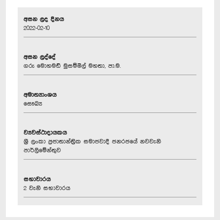
අසන ලද දිනය
2022-02-10
අසන ලද්දේ
ගරු මොහමඩ් මුසම්මිල් මහතා, පා.ම.
අමාත්‍යාංශය
සෞඛ්‍ය
ව්‍යවස්ථාදායකය
ශ්‍රී ලංකා ප්‍රජාතාන්ත්‍රික සමාජවාදී ජනරජයේ නවවැනි
පාර්ලිමේන්තුව
සභාවාරය
2 වැනි සභාවාරය