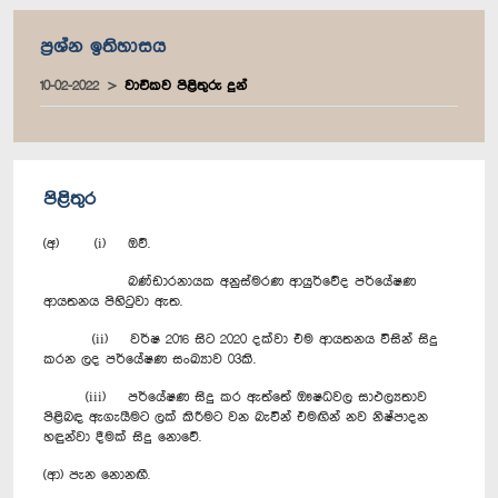
ප්‍රශ්න ඉතිහාසය
10-02-2022
වාචිකව පිළිතුරු දුන්
පිළිතුර
(අ) (i) ඔව්.
බණ්ඩාරනායක අනුස්මරණ ආයුර්වේද පර්යේෂණ
ආයතනය පිහිටුවා ඇත.
(ii) වර්ෂ 2016 සිට 2020 දක්වා එම ආයතනය විසින් සිදු
කරන ලද පර්යේෂණ සංඛ්‍යාව 03කි.
(iii) පර්යේෂණ සිදු කර ඇත්තේ ඖෂධවල සාඵල්‍යතාව
පිළිබඳ ඇගැයීමට ලක් කිරීමට වන බැවින් එමඟින් නව නිෂ්පාදන
හඳුන්වා දීමක් සිදු නොවේ.
(ආ) පැන නොනඟී.