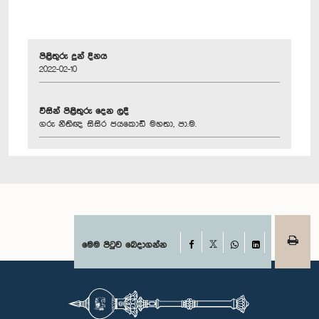
පිළිතුරු දුන් දිනය
2022-02-10
විසින් පිළිතුරු දෙන ලදී
ගරු නීතිඥ සිසිර ජයකොඩි මහතා, පා.ම.
Facebook
මෙම පිටුව බෙදාගන්න
X
WhatsApp
LinkedIn