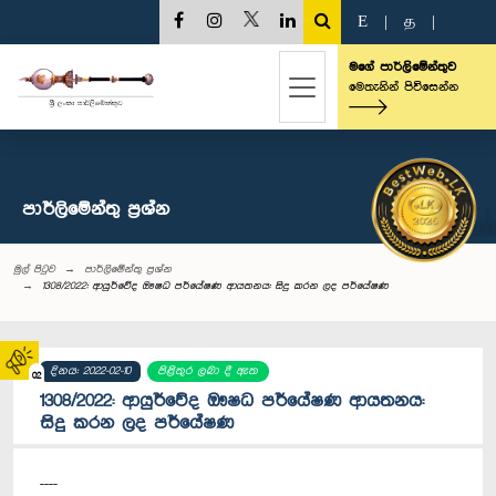
E
|
த
|
මගේ පාර්ලිමේන්තුව
මෙතැනින් පිවිසෙන්න
පාර්ලි‌මේන්තු‌ ප්‍රශ්න
මුල් පිටුව
පාර්ලි‌මේන්තු‌ ප්‍රශ්න
1308/2022: ආයුර්වේද ඖෂධ පර්යේෂණ ආයතනය: සිදු කරන ලද පර්යේෂණ
දිනය: 2022-02-10
පිළිතුර ලබා දී ඇත
02
1308/2022: ආයුර්වේද ඖෂධ පර්යේෂණ ආයතනය:
සිදු කරන ලද පර්යේෂණ
----