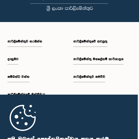
පාර්ලි‌මේන්තුව නරඹන්න
පාර්ලිමේන්තුවේ කටයුතු
දැනුමට
පාර්ලිමේන්තු මහලේකම් කාර්යාලය
සම්බන්ධ වන්න
පාර්ලිමේන්තුව සජීවීව
පාර්ලි‌මේන්තුවේ මන්ත්‍රීවරු
මුල් පිටුව
පාර්ලිමේන්තු ජංගම යෙදුම