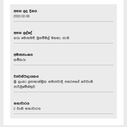
අසන ලද දිනය
2022-02-08
අසන ලද්දේ
ගරු මොහමඩ් මුසම්මිල් මහතා, පා.ම.
අමාත්‍යාංශය
කම්කරු
ව්‍යවස්ථාදායකය
ශ්‍රී ලංකා ප්‍රජාතාන්ත්‍රික සමාජවාදී ජනරජයේ නවවැනි
පාර්ලිමේන්තුව
සභාවාරය
2 වැනි සභාවාරය