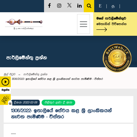
E
|
த
|
මගේ පාර්ලිමේන්තුව
මෙතැනින් පිවිසෙන්න
පාර්ලි‌මේන්තු‌ ප්‍රශ්න
මුල් පිටුව
පාර්ලි‌මේන්තු‌ ප්‍රශ්න
1306/2022: ඉතාලියේ සේවය කළ ශ්‍රී ලාංකිකයන් නැවත පැමිණීම : විස්තර
බලන්න
දිනය: 2022-02-08
පිළිතුර ලබා දී ඇත
02
1306/2022: ඉතාලියේ සේවය කළ ශ්‍රී ලාංකිකයන්
නැවත පැමිණීම : විස්තර
----