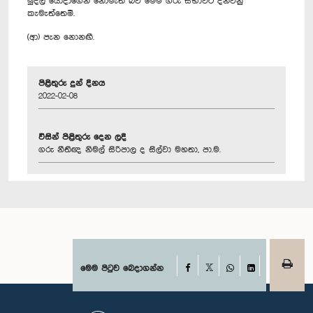
මුදල් යොදාගෙන නොමැති බව මෙම ගරු සභාවට දන්වනු
කැමැත්තෙමි.
(ආ) පැන නොනඟී.
පිළිතුරු දුන් දිනය
2022-02-08
විසින් පිළිතුරු දෙන ලදී
ගරු නීතිඥ නිමල් සිරිපාල ද සිල්වා මහතා, පා.ම.
Facebook
මෙම පිටුව බෙදාගන්න
X
WhatsApp
LinkedIn