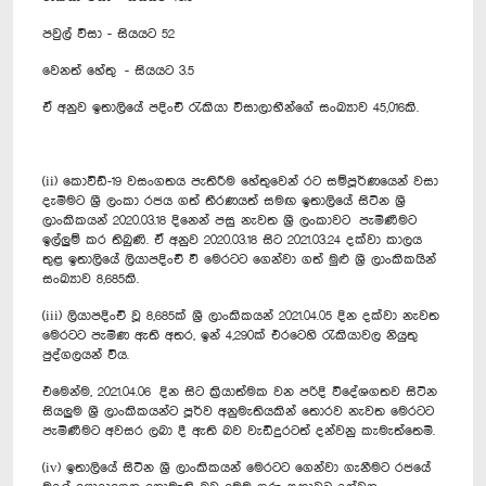
පවුල් වීසා - සියයට 52
වෙනත් හේතු - සියයට 3.5
ඒ අනුව ඉතාලියේ පදිංචි රැකියා වීසාලාභීන්ගේ සංඛ්‍යාව 45,016කි.
(ii) කොවිඩ්-19 වසංගතය පැතිරීම හේතුවෙන් රට සම්පූර්ණයෙන් වසා
දැමීමට ශ්‍රී ලංකා රජය ගත් තීරණයත් සමඟ ඉතාලියේ සිටින ශ්‍රී
ලාංකිකයන් 2020.03.18 දිනෙන් පසු නැවත ශ්‍රී ලංකාවට පැමිණීමට
ඉල්ලුම් කර තිබුණි. ඒ අනුව 2020.03.18 සිට 2021.03.24 දක්වා කාලය
තුළ ඉතාලියේ ලියාපදිංචි වී මෙරටට ගෙන්වා ගත් මුළු ශ්‍රී ලාංකිකයින්
සංඛ්‍යාව 8,685කි.
(iii) ලියාපදිංචි වූ 8,685ක් ශ්‍රී ලාංකිකයන් 2021.04.05 දින දක්වා නැවත
මෙරටට පැමිණ ඇති අතර, ඉන් 4,290ක් එරටෙහි රැකියාවල නියුතු
පුද්ගලයන් විය.
එමෙන්ම, 2021.04.06 දින සිට ක්‍රියාත්මක වන පරිදි විදේශගතව සිටින
සියලුම ශ්‍රී ලාංකිකයන්ට පූර්ව අනුමැතියකින් තොරව නැවත මෙරටට
පැමිණීමට අවසර ලබා දී ඇති බව වැඩිදුරටත් දන්වනු කැමැත්තෙමි.
(iv) ඉතාලියේ සිටින ශ්‍රී ලාංකිකයන් මෙරටට ගෙන්වා ගැනීමට රජයේ