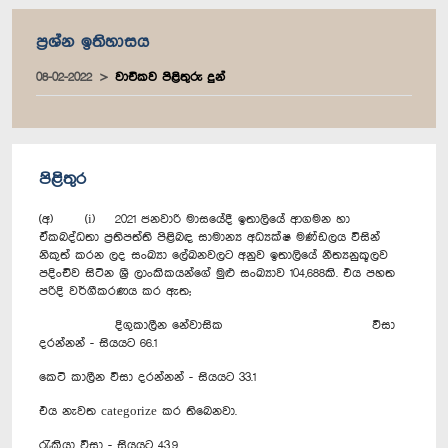
ප්‍රශ්න ඉතිහාසය
08-02-2022
වාචිකව පිළිතුරු දුන්
පිළිතුර
(අ) (i) 2021 ජනවාරි මාසයේදී ඉතාලියේ ආගමන හා
ඒකබද්ධතා ප්‍රතිපත්ති පිළිබඳ සාමාන්‍ය අධ්‍යක්ෂ මණ්ඩලය විසින්
නිකුත් කරන ලද සංඛ්‍යා ලේඛනවලට අනුව ඉතාලියේ නීත්‍යනුකූලව
පදිංචිව සිටින ශ්‍රී ලාංකිකයන්ගේ මුළු සංඛ්‍යාව 104,688කි. එය පහත
පරිදි වර්ගීකරණය කර ඇත;
දිගුකාලීන නේවාසික වීසා
දරන්නන් - සියයට 66.1
කෙටි කාලීන වීසා දරන්නන් - සියයට 33.1
එය නැවත categorize කර තිබෙනවා.
රැකියා වීසා - සියයට 43.9