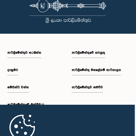
පාර්ලි‌මේන්තුව නරඹන්න
පාර්ලිමේන්තුවේ කටයුතු
දැනුමට
පාර්ලිමේන්තු මහලේකම් කාර්යාලය
සම්බන්ධ වන්න
පාර්ලිමේන්තුව සජීවීව
පාර්ලි‌මේන්තුවේ මන්ත්‍රීවරු
මුල් පිටුව