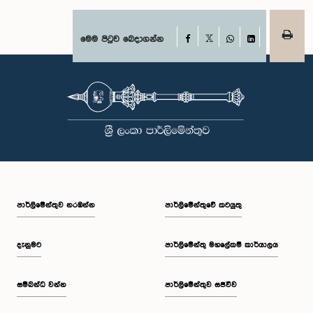
Facebook
මෙම පිටුව බෙදාගන්න
X
WhatsApp
LinkedIn
පාර්ලි‌මේන්තුව නරඹන්න
පාර්ලිමේන්තුවේ කටයුතු
දැනුමට
පාර්ලිමේන්තු මහලේකම් කාර්යාලය
සම්බන්ධ වන්න
පාර්ලිමේන්තුව සජීවීව