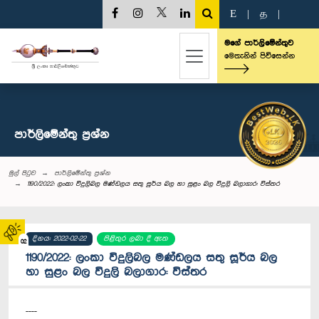
E
|
த
|
මගේ පාර්ලිමේන්තුව
මෙතැනින් පිවිසෙන්න
පාර්ලි‌මේන්තු‌ ප්‍රශ්න
මුල් පිටුව
පාර්ලි‌මේන්තු‌ ප්‍රශ්න
1190/2022: ලංකා විදුලිබල මණ්ඩලය සතු සූර්ය බල හා සුළං බල විදුලි බලාගාර: විස්තර
දිනය: 2022-02-22
පිළිතුර ලබා දී ඇත
02
1190/2022: ලංකා විදුලිබල මණ්ඩලය සතු සූර්ය බල
හා සුළං බල විදුලි බලාගාර: විස්තර
----