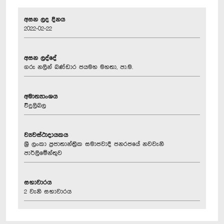
අසන ලද දිනය
2022-02-22
අසන ලද්දේ
ගරු නලින් බණ්ඩාර ජයමහ මහතා, පා.ම.
අමාත්‍යාංශය
විදුලිබල
ව්‍යවස්ථාදායකය
ශ්‍රී ලංකා ප්‍රජාතාන්ත්‍රික සමාජවාදී ජනරජයේ නවවැනි
පාර්ලිමේන්තුව
සභාවාරය
2 වැනි සභාවාරය