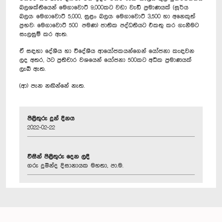
බලශක්තියෙන් මෙගාවොට් 9,000කට වඩා වැඩි ප්‍රමාණයක් (සූර්ය
බලය: මෙගාවොට් 5,000, සුළං බලය: මෙගාවොට් 3,500 හා අනෙකුත්
ප්‍රභව: මෙගාවොට් 500 පමණ) ජාතික පද්ධතියට එකතු කර ගැනීමට
සැලසුම් කර ඇත.
ඒ සඳහා දේශීය හා විදේශීය ආයෝජකයන්ගෙන් යෝජනා කැඳවන
ලද අතර, ඊට ප්‍රතිචාර වශයෙන් යෝජනා 500කට අධික ප්‍රමාණයක්
ලැබී ඇත.
(ආ) පැන නඟින්නේ නැත.
පිළිතුරු දුන් දිනය
2022-02-22
විසින් පිළිතුරු දෙන ලදී
ගරු දුමින්ද දිසානායක මහතා, පා.ම.