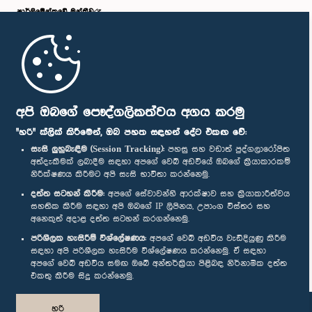
පාර්ලි‌මේන්තුවේ මන්ත්‍රීවරු
මුල් පිටුව
පාර්ලිමේන්තු ජංගම යෙදුම
අපි ඔබගේ පෞද්ගලිකත්වය අගය කරමු
"හරි" ක්ලික් කිරීමෙන්, ඔබ පහත සඳහන් දේට එකඟ වේ:
සැසි ලුහුබැඳීම (Session Tracking):
පහසු සහ වඩාත් පුද්ගලාරෝපිත
අත්දැකීමක් ලබාදීම සඳහා අපගේ වෙබ් අඩවියේ ඔබගේ ක්‍රියාකාරකම්
නිරීක්ෂණය කිරීමට අපි සැසි භාවිතා කරන්නෙමු.
අප හා සම්බන්ධ වී සිටින්න :
දත්ත සටහන් කිරීම:
අපගේ සේවාවන්හි ආරක්ෂාව සහ ක්‍රියාකාරීත්වය
සහතික කිරීම සඳහා අපි ඔබගේ IP ලිපිනය, උපාංග විස්තර සහ
අනෙකුත් අදාළ දත්ත සටහන් කරගන්නෙමු.
සම්මාන
පරිශීලක හැසිරීම් විශ්ලේෂණය:
අපගේ වෙබ් අඩවිය වැඩිදියුණු කිරීම
සඳහා අපි පරිශීලක හැසිරීම විශ්ලේෂණය කරන්නෙමු. ඒ සඳහා
අපගේ වෙබ් අඩවිය සමඟ ඔබේ අන්තර්ක්‍රියා පිළිබඳ නිර්නාමික දත්ත
පෞද්ගලිකත්ව ප්‍රතිපත්තිය
එකතු කිරීම සිදු කරන්නෙමු.
© ශ්‍රී ලංකා පාර්ලි‌මේන්තුව.
හරි