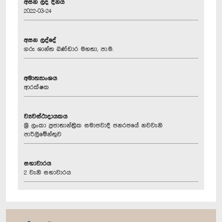
අසන ලද දිනය
2022-03-24
අසන ලද්දේ
ගරු ශාන්ත බණ්ඩාර මහතා, පා.ම.
අමාත්‍යාංශය
ආරක්ෂක
ව්‍යවස්ථාදායකය
ශ්‍රී ලංකා ප්‍රජාතාන්ත්‍රික සමාජවාදී ජනරජයේ නවවැනි
පාර්ලිමේන්තුව
සභාවාරය
2 වැනි සභාවාරය