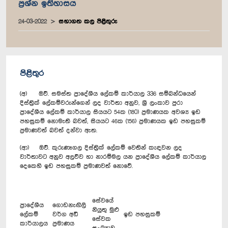
ප්‍රශ්න ඉතිහාසය
24-03-2022
සභාගත කල පිළිතුරු
පිළිතුර
(අ) ඔව්. සමස්ත ප්‍රාදේශීය ලේකම් කාර්යාල 336 සම්බන්ධයෙන්
දිස්ත්‍රික් ලේකම්වරුන්ගෙන් ලද වාර්තා අනුව, ශ්‍රී ලංකාව පුරා
ප්‍රාදේශීය ලේකම් කාර්යාල සියයට 54ක (180) ප්‍රමාණයක අවශ්‍ය ඉඩ
පහසුකම් නොමැති බවත්, සියයට 46ක (156) ප්‍රමාණයක ඉඩ පහසුකම්
ප්‍රමාණවත් බවත් දන්වා ඇත.
(ආ) ඔව්. කුරුණෑගල දිස්ත්‍රික් ලේකම් වෙතින් කැඳවන ලද
වාර්තාවට අනුව අලව්ව හා නාරම්මල යන ප්‍රාදේශීය ලේකම් කාර්යාල
දෙකෙහි ඉඩ පහසුකම් ප්‍රමාණවත් නොවේ.
සේවයේ
ප්‍රාදේශීය
ගොඩනැඟිලි
නියුතු මුළු
ලේකම්
වර්ග අඩි
ඉඩ පහසුකම්
සේවක
කාර්යාලය
ප්‍රමාණය