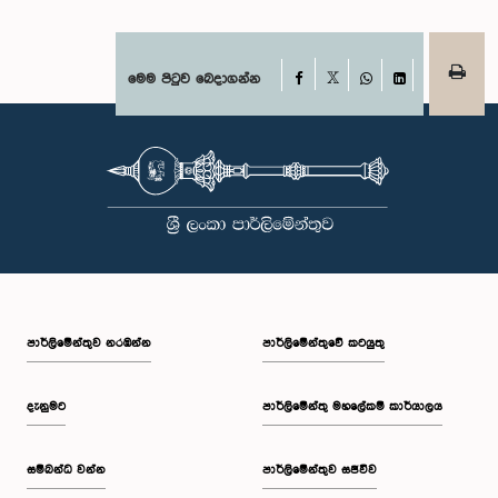
Facebook
මෙම පිටුව බෙදාගන්න
X
WhatsApp
LinkedIn
පාර්ලි‌මේන්තුව නරඹන්න
පාර්ලිමේන්තුවේ කටයුතු
දැනුමට
පාර්ලිමේන්තු මහලේකම් කාර්යාලය
සම්බන්ධ වන්න
පාර්ලිමේන්තුව සජීවීව