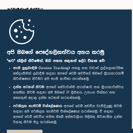
පාර්ලි‌මේන්තුවේ මන්ත්‍රීවරු
මුල් පිටුව
පාර්ලිමේන්තු ජංගම යෙදුම
අපි ඔබගේ පෞද්ගලිකත්වය අගය කරමු
"හරි" ක්ලික් කිරීමෙන්, ඔබ පහත සඳහන් දේට එකඟ වේ:
සැසි ලුහුබැඳීම (Session Tracking):
පහසු සහ වඩාත් පුද්ගලාරෝපිත
අත්දැකීමක් ලබාදීම සඳහා අපගේ වෙබ් අඩවියේ ඔබගේ ක්‍රියාකාරකම්
නිරීක්ෂණය කිරීමට අපි සැසි භාවිතා කරන්නෙමු.
අප හා සම්බන්ධ වී සිටින්න :
දත්ත සටහන් කිරීම:
අපගේ සේවාවන්හි ආරක්ෂාව සහ ක්‍රියාකාරීත්වය
සහතික කිරීම සඳහා අපි ඔබගේ IP ලිපිනය, උපාංග විස්තර සහ
අනෙකුත් අදාළ දත්ත සටහන් කරගන්නෙමු.
සම්මාන
පරිශීලක හැසිරීම් විශ්ලේෂණය:
අපගේ වෙබ් අඩවිය වැඩිදියුණු කිරීම
සඳහා අපි පරිශීලක හැසිරීම විශ්ලේෂණය කරන්නෙමු. ඒ සඳහා
අපගේ වෙබ් අඩවිය සමඟ ඔබේ අන්තර්ක්‍රියා පිළිබඳ නිර්නාමික දත්ත
පෞද්ගලිකත්ව ප්‍රතිපත්තිය
එකතු කිරීම සිදු කරන්නෙමු.
© ශ්‍රී ලංකා පාර්ලි‌මේන්තුව.