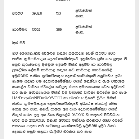
සංඛ්‍යාව
ප්‍රමාණවත්
අලව්ව
3932.6
153
නැත.
ප්‍රමාණවත්
නාරම්මල
10552
389
නැත.
(ඇ) ඔව්.
නව ගොඩනැඟිලි ඉදිකිරීම සඳහා ප්‍රතිපාදන වෙන් කිරීමට පෙර
ජාතික ක්‍රමසම්පාදන දෙපාර්තමේන්තුවේ අනුමැතිය ලබා ගත යුතුය. ඒ
අනුව කුරුණෑගල දිස්ත්‍රික් ලේකම් විසින් අලව්ව හා නාරම්මල
ප්‍රාදේශීය ලේකම් කාර්යාල සඳහා නව කාර්යාල ගොඩනැඟිලි
ඉදිකිරීමට ජාතික ක්‍රමසම්පාදන දෙපාර්තමේන්තුවේ අනුමැතිය ලබා
ගැනීම සඳහා එම දෙපාර්තමේන්තුව විසින් හඳුන්වා දී ඇති ව්‍යාපෘති
සංකල්ප වාර්තා ස්වදේශ කටයුතු රාජ්‍ය අමාත්‍යාංශය වෙත ඉදිරිපත්
කර ඇත. අමාත්‍යාංශය විසින් එම ව්‍යාපෘති වාර්තා නිර්දේශ කර අංක
HA/Devp/02/NPD/2020/VOI.II හා 2021.02.12 දිනැති ලිපිය මඟින්
ජාතික ක්‍රමසම්පාදන දෙපාර්තමේන්තුවේ අධ්‍යක්ෂ ජනරාල් වෙත
යොමු කර ඇත. නමුත්, ජාතික අය වැය දෙපාර්තමේන්තුව විසින්
නිකුත් කරන ලද අය වැය චක්‍රලේඛ 05/2020 හි සඳහන් විධිවිධාන
පරිදි සහ 2020.05.20 දිනැති අමාත්‍ය මණ්ඩල තීරණයට අනුව රජයේ
ආයතන සඳහා නව කාර්යාල ගොඩනැගිලි ඉදිකිරීම් ඉදිරි වසර
දෙකෙන් පසුව සලකා බැලීමට තීරණය කර ඇත.