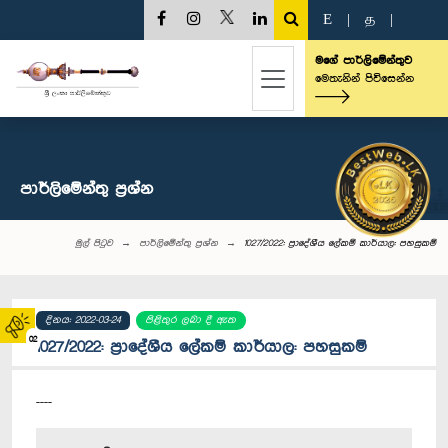
E
|
த
|
මගේ පාර්ලිමේන්තුව
මෙතැනින් පිවිසෙන්න
පාර්ලි‌මේන්තු‌ ප්‍රශ්න
මුල් පිටුව
පාර්ලි‌මේන්තු‌ ප්‍රශ්න
1027/2022: ප්‍රාදේශීය ලේකම් කාර්යාල: පහසුකම්
දිනය: 2022-03-24
පිළිතුර ලබා දී ඇත
02
1027/2022: ප්‍රාදේශීය ලේකම් කාර්යාල: පහසුකම්
----