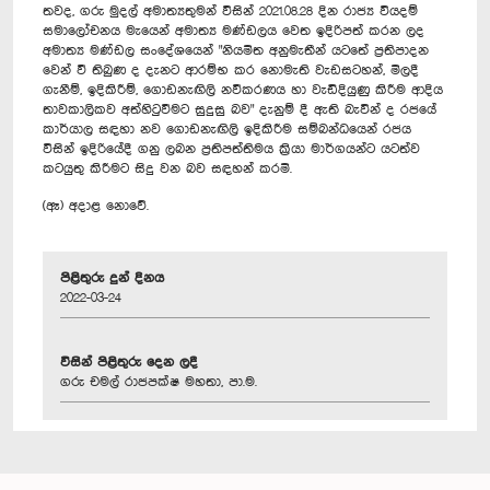
තවද, ගරු මුදල් අමාත්‍යතුමන් විසින් 2021.08.28 දින රාජ්‍ය වියදම්
සමාලෝචනය මැයෙන් අමාත්‍ය මණ්ඩලය වෙත ඉදිරිපත් කරන ලද
අමාත්‍ය මණ්ඩල සංදේශයෙන් "නියමිත අනුමැතීන් යටතේ ප්‍රතිපාදන
වෙන් වී තිබුණ ද දැනට ආරම්භ කර නොමැති වැඩසටහන්, මිලදී
ගැනීම්, ඉදිකිරීම්, ගොඩනැඟිලි නවීකරණය හා වැඩිදියුණු කිරීම ආදිය
තාවකාලිකව අත්හිටුවීමට සුදුසු බව" දැනුම් දී ඇති බැවින් ද රජයේ
කාර්යාල සඳහා නව ගොඩනැඟිලි ඉදිකිරීම සම්බන්ධයෙන් රජය
විසින් ඉදිරියේදී ගනු ලබන ප්‍රතිපත්තිමය ක්‍රියා මාර්ගයන්ට යටත්ව
කටයුතු කිරීමට සිදු වන බව සඳහන් කරමි.
(ඈ) අදාළ නොවේ.
පිළිතුරු දුන් දිනය
2022-03-24
විසින් පිළිතුරු දෙන ලදී
ගරු චමල් රාජපක්ෂ මහතා, පා.ම.