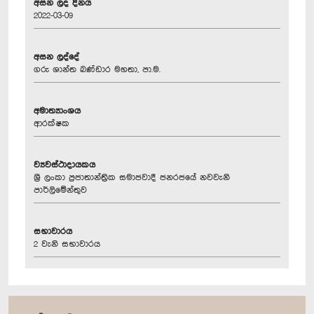
අසන ලද දිනය
2022-03-09
අසන ලද්දේ
ගරු ශාන්ත බණ්ඩාර මහතා, පා.ම.
අමාත්‍යාංශය
ආරක්ෂක
ව්‍යවස්ථාදායකය
ශ්‍රී ලංකා ප්‍රජාතාන්ත්‍රික සමාජවාදී ජනරජයේ නවවැනි
පාර්ලිමේන්තුව
සභාවාරය
2 වැනි සභාවාරය