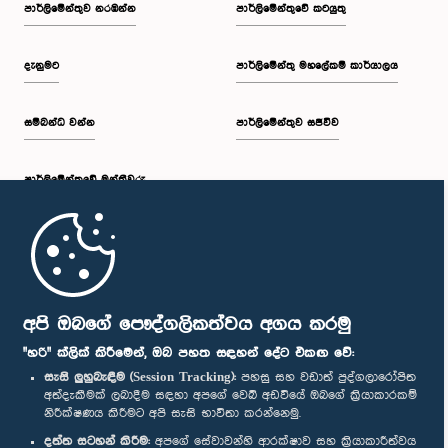
පාර්ලි‌මේන්තුව නරඹන්න
පාර්ලිමේන්තුවේ කටයුතු
දැනුමට
පාර්ලිමේන්තු මහලේකම් කාර්යාලය
සම්බන්ධ වන්න
පාර්ලිමේන්තුව සජීවීව
පාර්ලි‌මේන්තුවේ මන්ත්‍රීවරු
මුල් පිටුව
පාර්ලිමේන්තු ජංගම යෙදුම
අපි ඔබගේ පෞද්ගලිකත්වය අගය කරමු
"හරි" ක්ලික් කිරීමෙන්, ඔබ පහත සඳහන් දේට එකඟ වේ:
සැසි ලුහුබැඳීම (Session Tracking):
පහසු සහ වඩාත් පුද්ගලාරෝපිත
අත්දැකීමක් ලබාදීම සඳහා අපගේ වෙබ් අඩවියේ ඔබගේ ක්‍රියාකාරකම්
නිරීක්ෂණය කිරීමට අපි සැසි භාවිතා කරන්නෙමු.
අප හා සම්බන්ධ වී සිටින්න :
දත්ත සටහන් කිරීම:
අපගේ සේවාවන්හි ආරක්ෂාව සහ ක්‍රියාකාරීත්වය