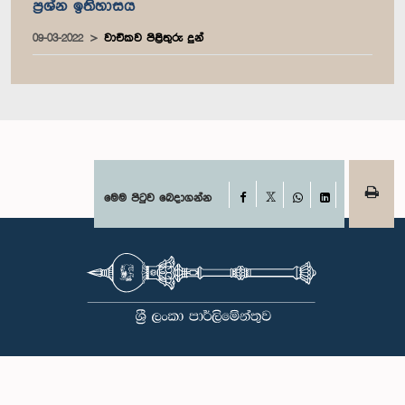
ප්‍රශ්න ඉතිහාසය
09-03-2022
වාචිකව පිළිතුරු දුන්
Facebook
මෙම පිටුව බෙදාගන්න
X
WhatsApp
LinkedIn