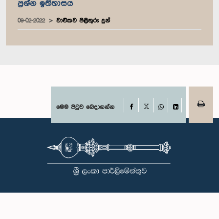
ප්‍රශ්න ඉතිහාසය
09-02-2022
වාචිකව පිළිතුරු දුන්
Facebook
මෙම පිටුව බෙදාගන්න
X
WhatsApp
LinkedIn