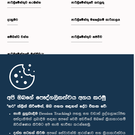
පාර්ලි‌මේන්තුව නරඹන්න
පාර්ලිමේන්තුවේ කටයුතු
දැනුමට
පාර්ලිමේන්තු මහලේකම් කාර්යාලය
සම්බන්ධ වන්න
පාර්ලිමේන්තුව සජීවීව
පාර්ලි‌මේන්තුවේ මන්ත්‍රීවරු
මුල් පිටුව
පාර්ලිමේන්තු ජංගම යෙදුම
අපි ඔබගේ පෞද්ගලිකත්වය අගය කරමු
"හරි" ක්ලික් කිරීමෙන්, ඔබ පහත සඳහන් දේට එකඟ වේ:
සැසි ලුහුබැඳීම (Session Tracking):
පහසු සහ වඩාත් පුද්ගලාරෝපිත
අත්දැකීමක් ලබාදීම සඳහා අපගේ වෙබ් අඩවියේ ඔබගේ ක්‍රියාකාරකම්
නිරීක්ෂණය කිරීමට අපි සැසි භාවිතා කරන්නෙමු.
අප හා සම්බන්ධ වී සිටින්න :
දත්ත සටහන් කිරීම:
අපගේ සේවාවන්හි ආරක්ෂාව සහ ක්‍රියාකාරීත්වය