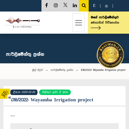
E
|
த
|
මගේ පාර්ලිමේන්තුව
මෙතැනින් පිවිසෙන්න
පාර්ලි‌මේන්තු‌ ප්‍රශ්න
මුල් පිටුව
පාර්ලි‌මේන්තු‌ ප්‍රශ්න
1018/2022: Wayamba Irrigation project
දිනය: 2022-02-09
පිළිතුර ලබා දී ඇත
02
1018/2022: Wayamba Irrigation project
----