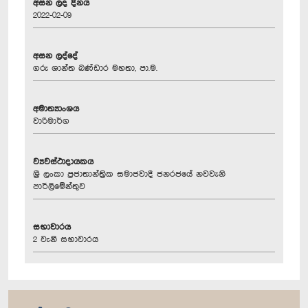
අසන ලද දිනය
2022-02-09
අසන ලද්දේ
ගරු ශාන්ත බණ්ඩාර මහතා, පා.ම.
අමාත්‍යාංශය
වාරිමාර්ග
ව්‍යවස්ථාදායකය
ශ්‍රී ලංකා ප්‍රජාතාන්ත්‍රික සමාජවාදී ජනරජයේ නවවැනි
පාර්ලිමේන්තුව
සභාවාරය
2 වැනි සභාවාරය