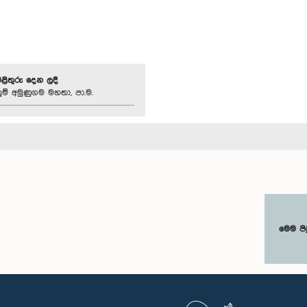
පිළිතුරු දෙන ලදී
ුම් අමුණුගම මහතා, පා.ම.
මෙම පි