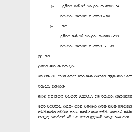
(ii) දුම්රිය ෂන්ටින් රියැදුරු සංඛ්‍යාව -14
රියැදුරු සහායක සංඛ්‍යාව - 191
(iii) ඔව්.
දුම්රිය ෂන්ටින් රියැදුරු සංඛ්‍යාව -133
රියැදුරු සහායක සංඛ්‍යාව - 349
(ආ) ඔව්.
දුම්රිය ෂන්ටින් රියැදුරු :
මේ වන විට රාජ්‍ය සේවා ‍කොමිෂන් සභාවේ අනුමැතියට යොමු
රියැදුරු සහායක:
තරග විභාගයක් පවත්වා 2022.01.03 දින රියැදුරු සහායකයි
ඉතිරි පුරප්පාඩු සඳහා තරග විභාගය සමත් තවත් 80දෙනෙකු
පූර්වාසන්න අවුරුදු පහක සතුටුදායක සේවා කාලයක් සහිත
කටයුතු කරන්නත් මේ වන කොට සූදානම් කරලා තිබෙනවා.