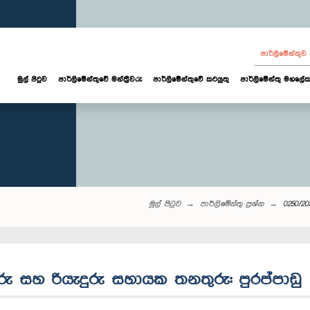
පාර්ලි‌මේන්තු
මුල් පිටුව
පාර්ලි‌මේන්තුවේ මන්ත්‍රීවරු
පාර්ලිමේන්තුවේ කටයුතු
පාර්ලිමේන්තු මහලේක
මුල් පිටුව
පාර්ලි‌මේන්තු‌ ප්‍රශ්න
0250/20
ැදුරු සහ රියැදුරු සහායක තනතුරු: පුරප්පාඩු