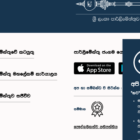
මේන්තුවේ කටයුතු
පාර්ලිමේන්තු ජංගම යෙදුම
මේන්තු මහලේකම් කාර්යාලය
අප
අප හා සම්බන්ධ වී සිටින්න :
"හරි
මේන්තුව සජීවීව
ස
අ
සම්මාන
න
ද
ක
පෞද්ගලිකත්ව ප්‍රතිපත්තිය
ස