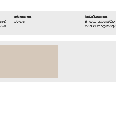
අමාත්‍යාංශය
ව්‍යවස්ථාදායකය
ානගේ
ප්‍රවාහන
ශ්‍රී ලංකා ප්‍රජාතාන්ත
පා.ම.
නවවැනි පාර්ලිමේන්තු