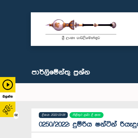
පාර්ලි‌මේන්තු‌ ප්‍රශ්න
බලන්න
දිනය: 2022-03-08
පිළිතුර ලබා දී ඇත
02
0250/2022: දුම්රිය ෂන්ටින් රිය