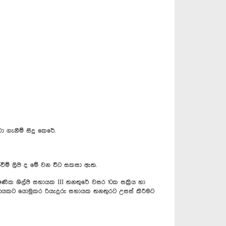
 ගැනීම් සිදු කෙරේ.
ත්වීම් ලිපි ද මේ වන විට සකසා ඇත.
ණික ශිල්පි සහායක III තනතුරේ වසර 10ක සක්‍රිය හා
ක්ෂණයකට යොමුකර රියැදුරු සහායක තනතුරට උසස් කිරීමට