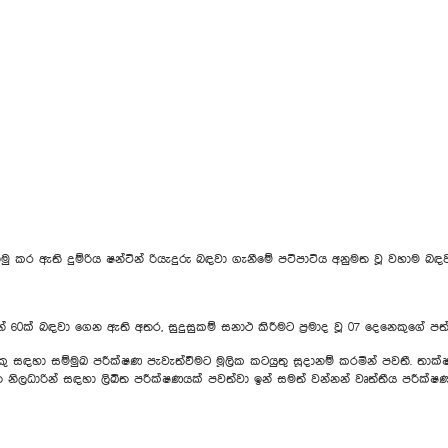
 කර ඇති දුම්රිය ෂන්ටින් රියැදුරු බඳවා ගැනීමේ පටිපාටිය අනුමත වූ වහාම බඳවා
න් 60ක් බඳවා ගෙන ඇති අතර, සුදුසුකම් සනාථ කිරීමට ප්‍රමාද වූ 07 දෙනෙකුගේ ප
 සඳහා සම්මුඛ පරීක්ෂණ පැවැත්වීමට මූලික කටයුතු සූදානම් කරමින් පවතී. තාක්ෂ
 නිලධාරින් සඳහා ලිඛිත පරීක්ෂණයක් පවත්වා ඉන් සමත් වන්‍නන් වෘත්තීය පරී