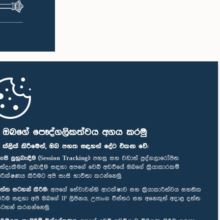
ි ඔබගේ පෞද්ගලිකත්වය අගය කරමු
" ක්ලික් කිරීමෙන්, ඔබ පහත සඳහන් දේට එකඟ වේ:
ැසි ලුහුබැඳීම (Session Tracking):
පහසු සහ වඩාත් පුද්ගලාරෝපිත
ත්දැකීමක් ලබාදීම සඳහා අපගේ වෙබ් අඩවියේ ඔබගේ ක්‍රියාකාරකම්
ිරීක්ෂණය කිරීමට අපි සැසි භාවිතා කරන්නෙමු.
ත්ත සටහන් කිරීම:
අපගේ සේවාවන්හි ආරක්ෂාව සහ ක්‍රියාකාරීත්වය සහතික
ිරීම සඳහා අපි ඔබගේ IP ලිපිනය, උපාංග විස්තර සහ අනෙකුත් අදාළ දත්ත
ටහන් කරගන්නෙමු.