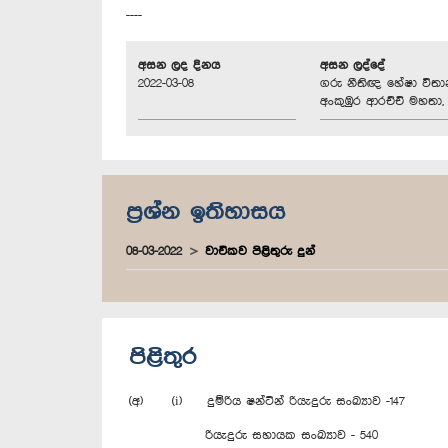
----
අසන ලද දිනය
අසන ලද්දේ
2022-03-08
ගරු නීතිඥ හේෂා විත
අංකුඹුර ආරච්චි මහතා, 
ප්‍රශ්න ඉතිහාසය
08-03-2022
වාචිකව පිළිතුරු දුන්
පිළිතුර
(අ) (i) දුම්රිය ෂන්ටින් රියැදුරු සංඛ්‍යාව -147
රියැදුරු සහායක සංඛ්‍යාව - 540