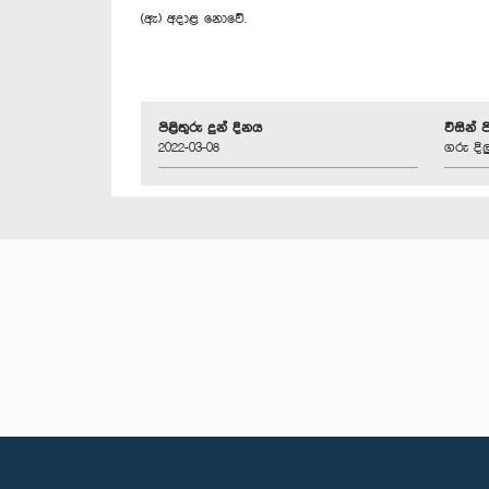
(ඇ) අදාළ නොවේ.
පිළිතුරු දුන් දිනය
විසින් 
2022-03-08
ගරු දිල