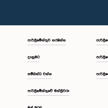
පාර්ලි‌මේන්තුව නරඹන්න
පාර්ලි
දැනුමට
පාර්ලි
සම්බන්ධ වන්න
පාර්ලි
පාර්ලි‌මේන්තුවේ මන්ත්‍රීවරු