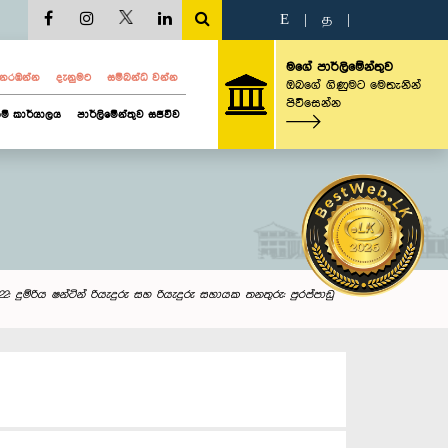
E
|
த
|
මගේ පාර්ලිමේන්තුව
ව නරඹන්න
දැනුමට
සම්බන්ධ වන්න
ඔබගේ ගිණුමට මෙතැනින්
පිවිසෙන්න
ම් කාර්යාලය
පාර්ලිමේන්තුව සජීවීව
22: දුම්රිය ෂන්ටින් රියැදුරු සහ රියැදුරු සහායක තනතුරු: පුරප්පාඩු