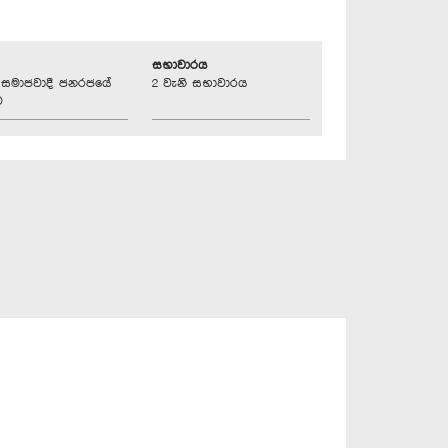
සභාවාරය
්‍රික සමාජවාදී ජනරජයේ
2 වැනි සභාවාරය
ව