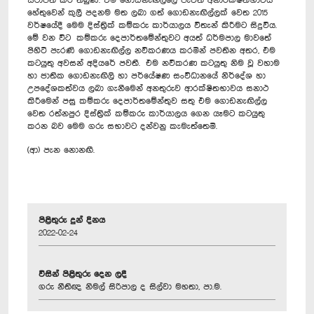
ස්ථාපිත කර තිබුණි. එම ගොඩනැඟිල්ලේ පැවති අනාරක්ෂිතභාවය
හේතුවෙන් කුලී පදනම මත ලබා ගත් ගොඩනැඟිල්ලක් වෙත 2015
වර්ෂයේදී මෙම දිස්ත්‍රික් කම්කරු කාර්යාලය විතැන් කිරීමට සිදුවිය.
මේ වන විට කම්කරු දෙපාර්තමේන්තුවට අයත් ධර්මපාල මාවතේ
පිහිටි පැරණි ගොඩනැඟිල්ල නවීකරණය කරමින් පවතින අතර, එම
කටයුතු අවසන් අදියරේ පවතී. එම නවීකරණ කටයුතු නිම වූ වහාම
හා ජාතික ගොඩනැඟිලි හා පර්යේෂණ සංවිධානයේ නිර්දේශ හා
උපදේශකත්වය ලබා ගැනීමෙන් අනතුරුව ආරක්ෂිතභාවය සනාථ
කිරීමෙන් පසු කම්කරු දෙපාර්තමේන්තුව සතු එම ගොඩනැඟිල්ල
වෙත රත්නපුර දිස්ත්‍රික් කම්කරු කාර්යාලය ගෙන යෑමට කටයුතු
කරන බව මෙම ගරු සභාවට දන්වනු කැමැත්තෙමි.
(ආ) පැන නොනඟී.
පිළිතුරු දුන් දිනය
2022-02-24
විසින් පිළිතුරු දෙන ලදී
ගරු නීතිඥ නිමල් සිරිපාල ද සිල්වා මහතා, පා.ම.