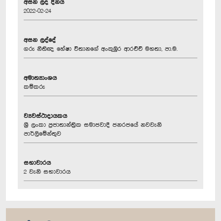
අසන ලද දිනය
2022-02-24
අසන ලද්දේ
ගරු නීතිඥ හේෂා විතානගේ අංකුඹුර ආරච්චි මහතා, පා.ම.
අමාත්‍යාංශය
කම්කරු
ව්‍යවස්ථාදායකය
ශ්‍රී ලංකා ප්‍රජාතාන්ත්‍රික සමාජවාදී ජනරජයේ නවවැනි
පාර්ලිමේන්තුව
සභාවාරය
2 වැනි සභාවාරය