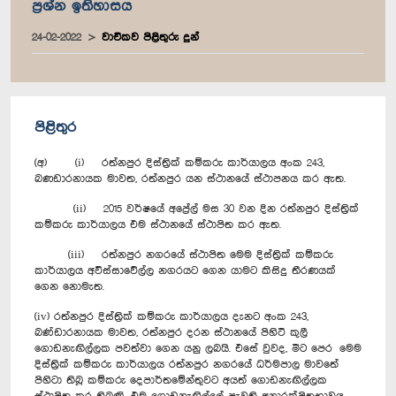
ප්‍රශ්න ඉතිහාසය
24-02-2022
වාචිකව පිළිතුරු දුන්
පිළිතුර
(අ) (i) රත්නපුර දිස්ත්‍රික් කම්කරු කාර්යාලය අංක 243,
බණඩාරනායක මාවත, රත්නපුර යන ස්ථානයේ ස්ථාපනය කර ඇත.
(ii) 2015 වර්ෂයේ අප්‍රේල් මස 30 වන දින රත්නපුර දිස්ත්‍රික්
කම්කරු කාර්යාලය එම ස්ථානයේ ස්ථාපිත කර ඇත.
(iii) රත්නපුර නගරයේ ස්ථාපිත මෙම දිස්ත්‍රික් කම්කරු
කාර්යාලය අවිස්සාවේල්ල නගරයට ගෙන යාමට කිසිදු තීරණයක්
ගෙන නොමැත.
(iv) රත්නපුර දිස්ත්‍රික් කම්කරු කාර්යාලය දැනට අංක 243,
බණ්ඩාරනායක මාවත, රත්නපුර දරන ස්ථානයේ පිහිටි කුලී
ගොඩනැඟිල්ලක පවත්වා ගෙන යනු ලබයි. එසේ වුවද, මීට පෙර මෙම
දිස්ත්‍රික් කම්කරු කාර්යාලය රත්නපුර නගරයේ ධර්මපාල මාවතේ
පිහිටා තිබූ කම්කරු දෙපාර්තමේන්තුවට අයත් ගොඩනැඟිල්ලක