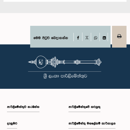
Facebook
මෙම පිටුව බෙදාගන්න
X
WhatsApp
LinkedIn
පාර්ලි‌මේන්තුව නරඹන්න
පාර්ලිමේන්තුවේ කටයුතු
දැනුමට
පාර්ලිමේන්තු මහලේකම් කාර්යාලය