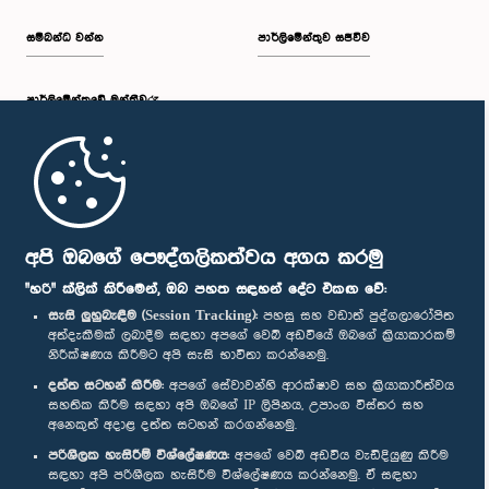
සම්බන්ධ වන්න
පාර්ලිමේන්තුව සජීවීව
පාර්ලි‌මේන්තුවේ මන්ත්‍රීවරු
මුල් පිටුව
පාර්ලිමේන්තු ජංගම යෙදුම
අපි ඔබගේ පෞද්ගලිකත්වය අගය කරමු
"හරි" ක්ලික් කිරීමෙන්, ඔබ පහත සඳහන් දේට එකඟ වේ:
සැසි ලුහුබැඳීම (Session Tracking):
පහසු සහ වඩාත් පුද්ගලාරෝපිත
අත්දැකීමක් ලබාදීම සඳහා අපගේ වෙබ් අඩවියේ ඔබගේ ක්‍රියාකාරකම්
නිරීක්ෂණය කිරීමට අපි සැසි භාවිතා කරන්නෙමු.
අප හා සම්බන්ධ වී සිටින්න :
දත්ත සටහන් කිරීම:
අපගේ සේවාවන්හි ආරක්ෂාව සහ ක්‍රියාකාරීත්වය
සහතික කිරීම සඳහා අපි ඔබගේ IP ලිපිනය, උපාංග විස්තර සහ
අනෙකුත් අදාළ දත්ත සටහන් කරගන්නෙමු.
සම්මාන
පරිශීලක හැසිරීම් විශ්ලේෂණය:
අපගේ වෙබ් අඩවිය වැඩිදියුණු කිරීම
සඳහා අපි පරිශීලක හැසිරීම විශ්ලේෂණය කරන්නෙමු. ඒ සඳහා