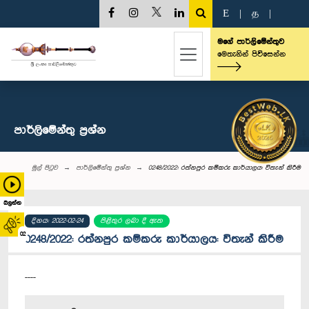
E
|
த
|
මගේ පාර්ලිමේන්තුව
මෙතැනින් පිවිසෙන්න
පාර්ලි‌මේන්තු‌ ප්‍රශ්න
මුල් පිටුව
පාර්ලි‌මේන්තු‌ ප්‍රශ්න
0248/2022: රත්නපුර කම්කරු කාර්යාලය: විතැන් කිරීම
බලන්න
දිනය: 2022-02-24
පිළිතුර ලබා දී ඇත
02
0248/2022: රත්නපුර කම්කරු කාර්යාලය: විතැන් කිරීම
----