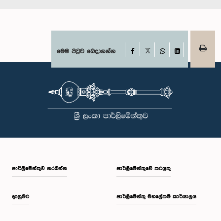
Facebook
මෙම පිටුව බෙදාගන්න
X
WhatsApp
LinkedIn
පාර්ලි‌මේන්තුව නරඹන්න
පාර්ලිමේන්තුවේ කටයුතු
දැනුමට
පාර්ලිමේන්තු මහලේකම් කාර්යාලය