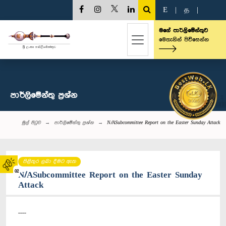
E
|
த
|
මගේ පාර්ලිමේන්තුව
මෙතැනින් පිවිසෙන්න
පාර්ලි‌මේන්තු‌ ප්‍රශ්න
මුල් පිටුව
පාර්ලි‌මේන්තු‌ ප්‍රශ්න
N/ASubcommittee Report on the Easter Sunday Attack
පිළිතුර ලබා දීමට ඇත
02
N/ASubcommittee Report on the Easter Sunday
Attack
----