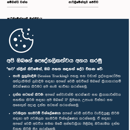
සම්බන්ධ වන්න
පාර්ලිමේන්තුව සජීවීව
පාර්ලි‌මේන්තුවේ මන්ත්‍රීවරු
මුල් පිටුව
පාර්ලිමේන්තු ජංගම යෙදුම
අපි ඔබගේ පෞද්ගලිකත්වය අගය කරමු
"හරි" ක්ලික් කිරීමෙන්, ඔබ පහත සඳහන් දේට එකඟ වේ:
සැසි ලුහුබැඳීම (Session Tracking):
පහසු සහ වඩාත් පුද්ගලාරෝපිත
අත්දැකීමක් ලබාදීම සඳහා අපගේ වෙබ් අඩවියේ ඔබගේ ක්‍රියාකාරකම්
නිරීක්ෂණය කිරීමට අපි සැසි භාවිතා කරන්නෙමු.
අප හා සම්බන්ධ වී සිටින්න :
දත්ත සටහන් කිරීම:
අපගේ සේවාවන්හි ආරක්ෂාව සහ ක්‍රියාකාරීත්වය
සහතික කිරීම සඳහා අපි ඔබගේ IP ලිපිනය, උපාංග විස්තර සහ
අනෙකුත් අදාළ දත්ත සටහන් කරගන්නෙමු.
සම්මාන
පරිශීලක හැසිරීම් විශ්ලේෂණය:
අපගේ වෙබ් අඩවිය වැඩිදියුණු කිරීම
සඳහා අපි පරිශීලක හැසිරීම විශ්ලේෂණය කරන්නෙමු. ඒ සඳහා
අපගේ වෙබ් අඩවිය සමඟ ඔබේ අන්තර්ක්‍රියා පිළිබඳ නිර්නාමික දත්ත
පෞද්ගලිකත්ව ප්‍රතිපත්තිය
එකතු කිරීම සිදු කරන්නෙමු.