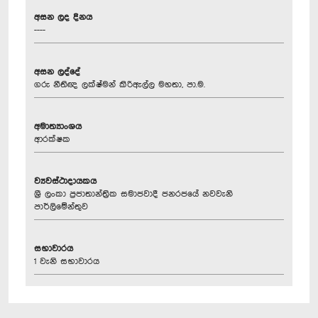
අසන ලද දිනය
----
අසන ලද්දේ
ගරු නීතිඥ ලක්ෂ්මන් කිරිඇල්ල මහතා, පා.ම.
අමාත්‍යාංශය
ආරක්ෂක
ව්‍යවස්ථාදායකය
ශ්‍රී ලංකා ප්‍රජාතාන්ත්‍රික සමාජවාදී ජනරජයේ නවවැනි
පාර්ලිමේන්තුව
සභාවාරය
1 වැනි සභාවාරය