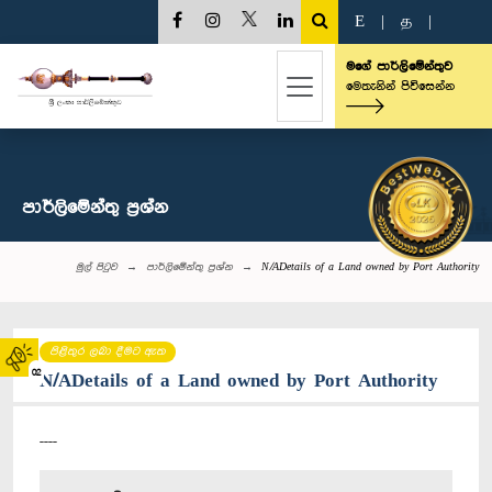
E
|
த
|
මගේ පාර්ලිමේන්තුව
මෙතැනින් පිවිසෙන්න
පාර්ලි‌මේන්තු‌ ප්‍රශ්න
මුල් පිටුව
පාර්ලි‌මේන්තු‌ ප්‍රශ්න
N/ADetails of a Land owned by Port Authority
පිළිතුර ලබා දීමට ඇත
02
N/ADetails of a Land owned by Port Authority
----