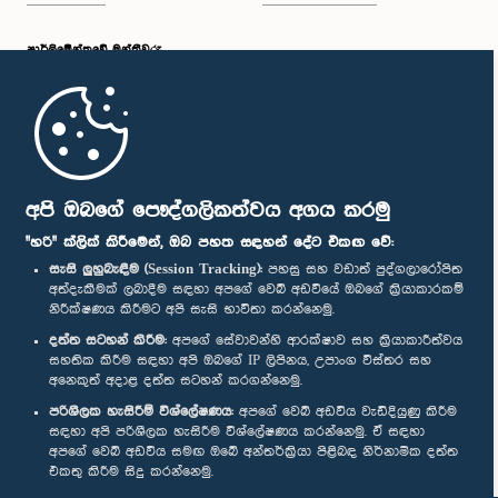
පාර්ලි‌මේන්තුවේ මන්ත්‍රීවරු
මුල් පිටුව
පාර්ලිමේන්තු ජංගම යෙදුම
අපි ඔබගේ පෞද්ගලිකත්වය අගය කරමු
"හරි" ක්ලික් කිරීමෙන්, ඔබ පහත සඳහන් දේට එකඟ වේ:
සැසි ලුහුබැඳීම (Session Tracking):
පහසු සහ වඩාත් පුද්ගලාරෝපිත
අත්දැකීමක් ලබාදීම සඳහා අපගේ වෙබ් අඩවියේ ඔබගේ ක්‍රියාකාරකම්
නිරීක්ෂණය කිරීමට අපි සැසි භාවිතා කරන්නෙමු.
අප හා සම්බන්ධ වී සිටින්න :
දත්ත සටහන් කිරීම:
අපගේ සේවාවන්හි ආරක්ෂාව සහ ක්‍රියාකාරීත්වය
සහතික කිරීම සඳහා අපි ඔබගේ IP ලිපිනය, උපාංග විස්තර සහ
අනෙකුත් අදාළ දත්ත සටහන් කරගන්නෙමු.
සම්මාන
පරිශීලක හැසිරීම් විශ්ලේෂණය:
අපගේ වෙබ් අඩවිය වැඩිදියුණු කිරීම
සඳහා අපි පරිශීලක හැසිරීම විශ්ලේෂණය කරන්නෙමු. ඒ සඳහා
අපගේ වෙබ් අඩවිය සමඟ ඔබේ අන්තර්ක්‍රියා පිළිබඳ නිර්නාමික දත්ත
පෞද්ගලිකත්ව ප්‍රතිපත්තිය
එකතු කිරීම සිදු කරන්නෙමු.