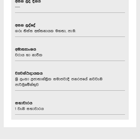
අසන ලද දිනය
----
අසන ලද්දේ
ගරු තිස්ස අත්තනායක මහතා, පා.ම.
අමාත්‍යාංශය
වරාය හා නාවික
ව්‍යවස්ථාදායකය
ශ්‍රී ලංකා ප්‍රජාතාන්ත්‍රික සමාජවාදී ජනරජයේ නවවැනි
පාර්ලිමේන්තුව
සභාවාරය
1 වැනි සභාවාරය