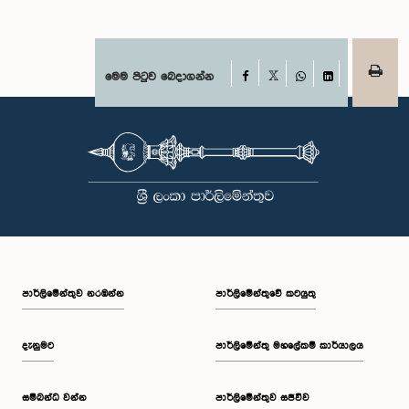
Facebook
මෙම පිටුව බෙදාගන්න
X
WhatsApp
LinkedIn
පාර්ලි‌මේන්තුව නරඹන්න
පාර්ලිමේන්තුවේ කටයුතු
දැනුමට
පාර්ලිමේන්තු මහලේකම් කාර්යාලය
සම්බන්ධ වන්න
පාර්ලිමේන්තුව සජීවීව