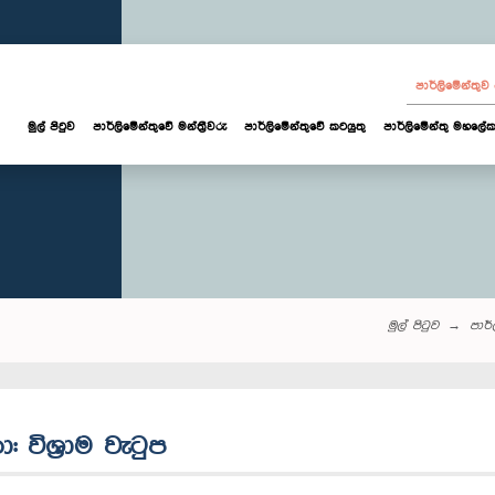
පාර්ලි‌මේන්තු
මුල් පිටුව
පාර්ලි‌මේන්තුවේ මන්ත්‍රීවරු
පාර්ලිමේන්තුවේ කටයුතු
පාර්ලිමේන්තු මහලේක
මුල් පිටුව
පාර්ල
: විශ්‍රාම වැටුප