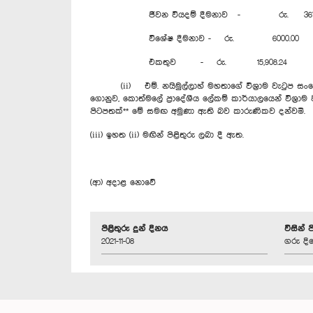
ජීවන වියදම් දීමනාව - රු. 3675
විශේෂ දීමනාව - රු. 6000.00
එකතුව - රු. 15,908.24
(ii) එම්. නයිමුල්ලාහ් මහතාගේ විශ්‍රාම වැටුප සංශෝධනය
ගොනුව, කොත්මලේ ප්‍රාදේශීය ලේකම් කාර්යාලයෙන් විශ්‍රාම
පිටපතක්** මේ සමඟ අමුණා ඇති බව කාරුණිකව දන්වමි.
(iii) ඉහත (ii) මඟින් පිළිතුරු ලබා දී ඇත.
(ආ) අදාළ නොවේ
පිළිතුරු දුන් දිනය
විසින් 
2021-11-08
ගරු දි