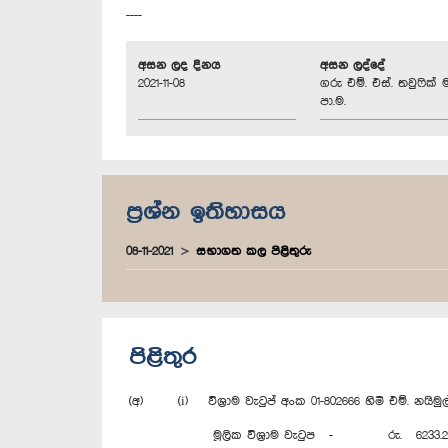
----
අසන ලද දිනය
අසන ලද්දේ
2021-11-08
ගරු එම්. එස්. තවුෆික් 
පා.ම.
ප්‍රශ්න ඉතිහාසය
08-11-2021
සභාගත කල පිළිතුරු
පිළිතුර
(අ) (i) විශ්‍රාම වැටුප් අංක 01-802666 හිමි එම්. නයිමුල
මූලික විශ්‍රාම වැටුප - රු. 6233.2