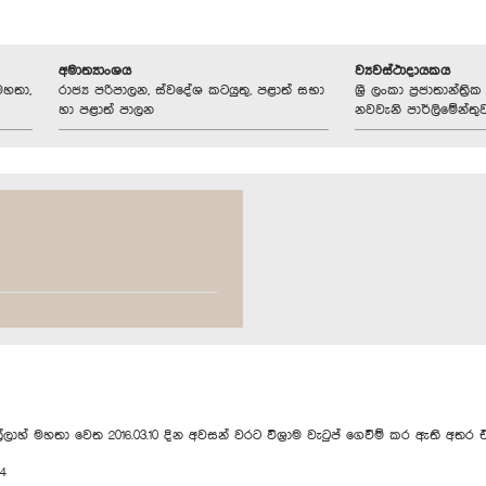
අමාත්‍යාංශය
ව්‍යවස්ථාදායකය
මහතා,
රාජ්‍ය පරිපාලන, ස්වදේශ කටයුතු, පළාත් සභා
ශ්‍රී ලංකා ප්‍රජාතාන්ත
හා පළාත් පාලන
නවවැනි පාර්ලිමේන්තු
්ලාහ් මහතා වෙත 2016.03.10 දින අවසන් වරට විශ්‍රාම වැටුප් ගෙවීම් කර ඇති අතර එ
4