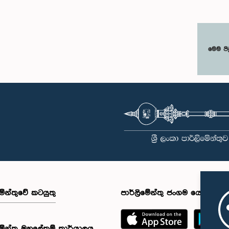
මෙම පි
මේන්තුවේ කටයුතු
පාර්ලිමේන්තු ජංගම යෙදුම