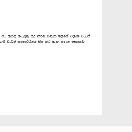
 අදාළ කටයුතු සිදු කිරීම සඳහා ඔහුගේ විශ්‍රාම වැටුප්
රාම වැටුප් සංශෝධනය සිදු කර ඇත. ප්‍රදාන පත්‍රයෙහි