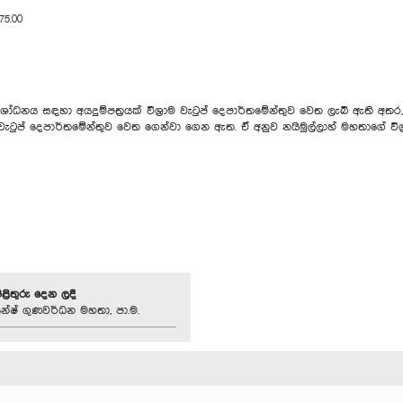
.00
 සඳහා අයදුම්පත්‍රයක් විශ්‍රාම වැටුප් දෙපාර්තමේන්තු‍ව වෙත ලැබී ඇති අතර, ඊට
 වැටුප් දෙපාර්තමේන්තුව වෙත ගෙන්වා ගෙන ඇත. ඒ අනුව නයිමුල්ලාහ් මහතාගේ විශ්‍
පිළිතුරු දෙන ලදී
නේෂ් ගුණවර්ධන මහතා, පා.ම.