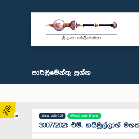
පාර්ලි‌මේන්තු‌ ප්‍රශ්න
දිනය: 2021-11-08
පිළිතුර ලබා දී ඇත
02
3007/2021: එම්. නයිමුල්ලාහ් මහතා