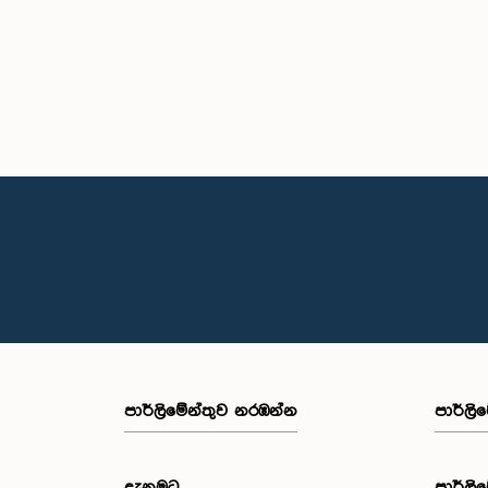
පාර්ලි‌මේන්තුව නරඹන්න
පාර්ලි