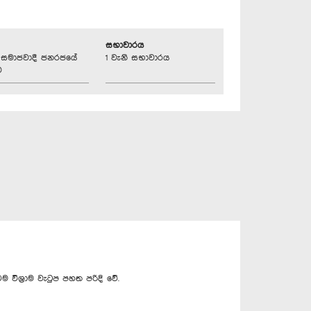
සභාවාරය
්‍රික සමාජවාදී ජනරජයේ
1 වැනි සභාවාරය
ව
ම විශ්‍රාම වැටුප පහත පරිදි වේ.