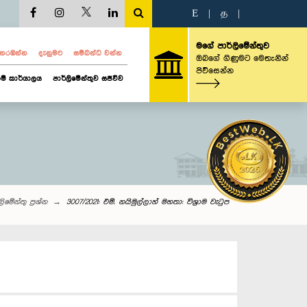
E
|
த
|
මගේ පාර්ලිමේන්තුව
ව නරඹන්න
දැනුමට
සම්බන්ධ වන්න
ඔබගේ ගිණුමට මෙතැනින්
පිවිසෙන්න
ම් කාර්යාලය
පාර්ලිමේන්තුව සජීවීව
ි‌මේන්තු‌ ප්‍රශ්න
3007/2021: එම්. නයිමුල්ලාහ් මහතා: විශ්‍රාම වැටුප