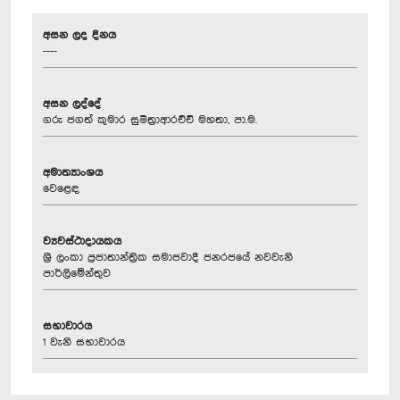
අසන ලද දිනය
----
අසන ලද්දේ
ගරු ජගත් කුමාර සුමිත්‍රාආරච්චි මහතා, පා.ම.
අමාත්‍යාංශය
වෙළෙඳ
ව්‍යවස්ථාදායකය
ශ්‍රී ලංකා ප්‍රජාතාන්ත්‍රික සමාජවාදී ජනරජයේ නවවැනි
පාර්ලිමේන්තුව
සභාවාරය
1 වැනි සභාවාරය