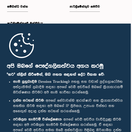
සම්බන්ධ වන්න
පාර්ලිමේන්තුව සජීවීව
පාර්ලි‌මේන්තුවේ මන්ත්‍රීවරු
මුල් පිටුව
පාර්ලිමේන්තු ජංගම යෙදුම
අපි ඔබගේ පෞද්ගලිකත්වය අගය කරමු
"හරි" ක්ලික් කිරීමෙන්, ඔබ පහත සඳහන් දේට එකඟ වේ:
සැසි ලුහුබැඳීම (Session Tracking):
පහසු සහ වඩාත් පුද්ගලාරෝපිත
අත්දැකීමක් ලබාදීම සඳහා අපගේ වෙබ් අඩවියේ ඔබගේ ක්‍රියාකාරකම්
නිරීක්ෂණය කිරීමට අපි සැසි භාවිතා කරන්නෙමු.
අප හා සම්බන්ධ වී සිටින්න :
දත්ත සටහන් කිරීම:
අපගේ සේවාවන්හි ආරක්ෂාව සහ ක්‍රියාකාරීත්වය
සහතික කිරීම සඳහා අපි ඔබගේ IP ලිපිනය, උපාංග විස්තර සහ
අනෙකුත් අදාළ දත්ත සටහන් කරගන්නෙමු.
සම්මාන
පරිශීලක හැසිරීම් විශ්ලේෂණය:
අපගේ වෙබ් අඩවිය වැඩිදියුණු කිරීම
සඳහා අපි පරිශීලක හැසිරීම විශ්ලේෂණය කරන්නෙමු. ඒ සඳහා
අපගේ වෙබ් අඩවිය සමඟ ඔබේ අන්තර්ක්‍රියා පිළිබඳ නිර්නාමික දත්ත