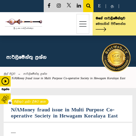
E
|
த
|
මගේ පාර්ලිමේන්තුව
මෙතැනින් පිවිසෙන්න
පාර්ලි‌මේන්තු‌ ප්‍රශ්න
මුල් පිටුව
පාර්ලි‌මේන්තු‌ ප්‍රශ්න
N/AMoney fraud issue in Multi Purpose Co-operative Society in Hewagam Koralaya East
බලන්න
පිළිතුර ලබා දීමට ඇත
02
N/AMoney fraud issue in Multi Purpose Co-
operative Society in Hewagam Koralaya East
----