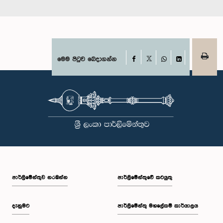
Facebook
මෙම පිටුව බෙදාගන්න
X
WhatsApp
LinkedIn
පාර්ලි‌මේන්තුව නරඹන්න
පාර්ලිමේන්තුවේ කටයුතු
දැනුමට
පාර්ලිමේන්තු මහලේකම් කාර්යාලය