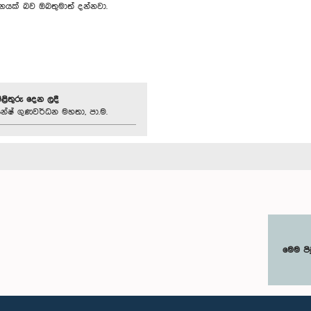
රශ්නයක් බව ඔබතුමාත් දන්නවා.
පිළිතුරු දෙන ලදී
නේෂ් ගුණවර්ධන මහතා, පා.ම.
මෙම පි