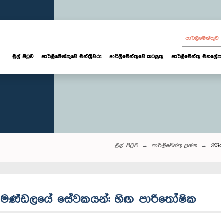
පාර්ලි‌මේන්තු
මුල් පිටුව
පාර්ලි‌මේන්තුවේ මන්ත්‍රීවරු
පාර්ලිමේන්තුවේ කටයුතු
පාර්ලිමේන්තු මහලේක
මුල් පිටුව
පාර්ලි‌මේන්තු‌ ප්‍රශ්න
253
ගමන මණ්ඩලයේ සේවකයන්: හිඟ පාරිතෝෂික