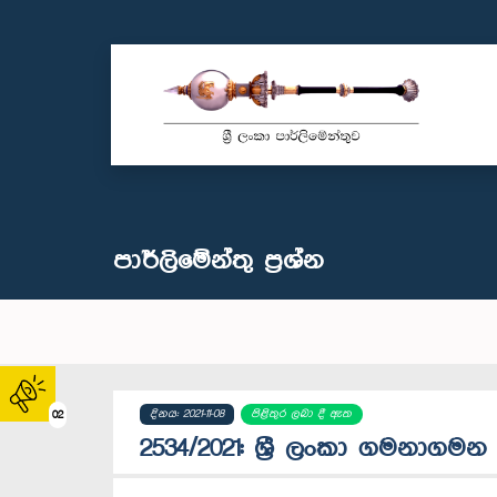
පාර්ලි‌මේන්තු‌ ප්‍රශ්න
දිනය: 2021-11-08
පිළිතුර ලබා දී ඇත
02
2534/2021: ශ්‍රී ලංකා ගමනා