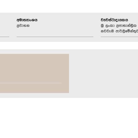
අමාත්‍යාංශය
ව්‍යවස්ථාදායකය
ප්‍රවාහන
ශ්‍රී ලංකා ප්‍රජාතාන්ත
නවවැනි පාර්ලිමේන්තු