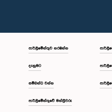
පාර්ලි‌මේන්තුව නරඹන්න
පාර්ලි
දැනුමට
පාර්ලි
සම්බන්ධ වන්න
පාර්ලි
පාර්ලි‌මේන්තුවේ මන්ත්‍රීවරු