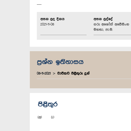
----
අසන ලද දිනය
අසන ලද්දේ
2021-11-08
ගරු අශෝක් අබේසිංහ
මහතා, පා.ම.
ප්‍රශ්න ඉතිහාසය
08-11-2021
වාචිකව පිළිතුරු දුන්
පිළිතුර
(අ) (i)