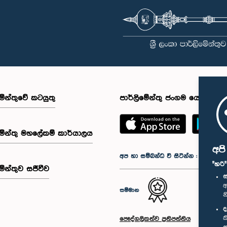
මේන්තුවේ කටයුතු
පාර්ලිමේන්තු ජංගම යෙදුම
මේන්තු මහලේකම් කාර්යාලය
අප
අප හා සම්බන්ධ වී සිටින්න :
"හරි
මේන්තුව සජීවීව
ස
අ
සම්මාන
න
ද
ක
පෞද්ගලිකත්ව ප්‍රතිපත්තිය