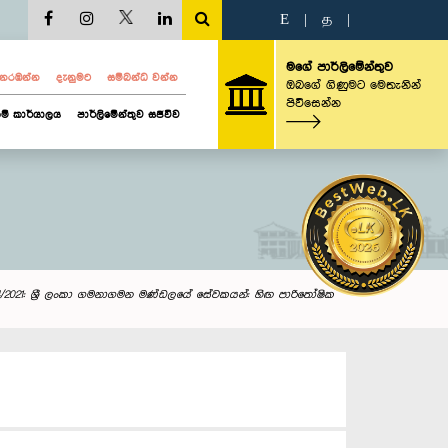
E
|
த
|
මගේ පාර්ලිමේන්තුව
ව නරඹන්න
දැනුමට
සම්බන්ධ වන්න
ඔබගේ ගිණුමට මෙතැනින්
පිවිසෙන්න
ම් කාර්යාලය
පාර්ලිමේන්තුව සජීවීව
4/2021: ශ්‍රී ලංකා ගමනාගමන මණ්ඩලයේ සේවකයන්: හිඟ පාරිතෝෂික