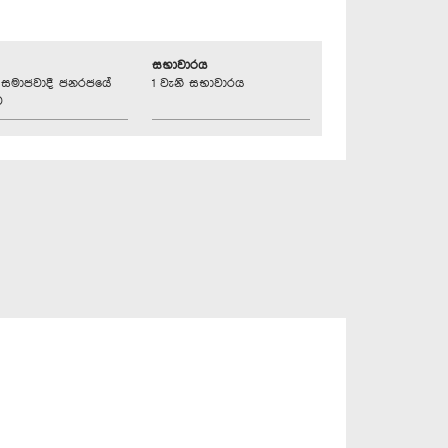
සභාවාරය
්‍රික සමාජවාදී ජනරජයේ
1 වැනි සභාවාරය
ව