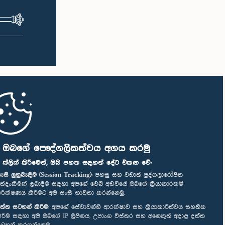
ි ඔබගේ පෞද්ගලිකත්වය අගය කරමු
" ක්ලික් කිරීමෙන්, ඔබ පහත සඳහන් දේට එකඟ වේ:
ැසි ලුහුබැඳීම (Session Tracking):
පහසු සහ වඩාත් පුද්ගලාරෝපිත
ත්දැකීමක් ලබාදීම සඳහා අපගේ වෙබ් අඩවියේ ඔබගේ ක්‍රියාකාරකම්
ිරීක්ෂණය කිරීමට අපි සැසි භාවිතා කරන්නෙමු.
ත්ත සටහන් කිරීම:
අපගේ සේවාවන්හි ආරක්ෂාව සහ ක්‍රියාකාරීත්වය සහතික
ිරීම සඳහා අපි ඔබගේ IP ලිපිනය, උපාංග විස්තර සහ අනෙකුත් අදාළ දත්ත