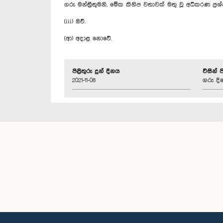
ගරු මන්ත්‍රීතුමනි, මේක කිහිප වතාවක් මතු වූ අධිකරණ ප්‍
(iii) ඔව්.
(ආ) අදාළ නොවේ.
පිළිතුරු දුන් දිනය
විසින් 
2021-11-08
ගරු දි