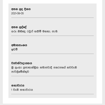
අසන ලද දිනය
2021-08-05
අසන ලද්දේ
ගරු නීතිඥ රවුෆ් හකීම් මහතා, පා.ම.
අමාත්‍යාංශය
ඉඩම්
ව්‍යවස්ථාදායකය
ශ්‍රී ලංකා ප්‍රජාතාන්ත්‍රික සමාජවාදී ජනරජයේ නවවැනි
පාර්ලිමේන්තුව
සභාවාරය
1 වැනි සභාවාරය