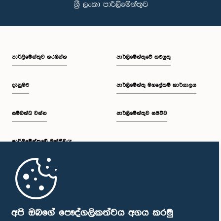
පාර්ලි‌මේන්තුව නරඹන්න
පාර්ලිමේන්තුවේ කටයුතු
දැනුමට
පාර්ලිමේන්තු මහලේකම් කාර්යාලය
සම්බන්ධ වන්න
පාර්ලිමේන්තුව සජීවීව
පාර්ලි‌මේන්තුවේ මන්ත්‍රීවරු
මුල් පිටුව
පාර්ලිමේන්තු ජංගම යෙදුම
අපි ඔබගේ පෞද්ගලිකත්වය අගය කරමු