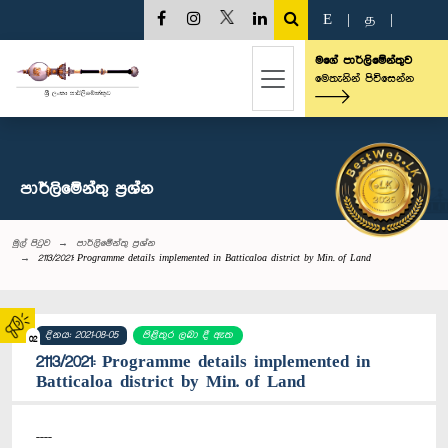
E
|
த
|
මගේ පාර්ලිමේන්තුව
මෙතැනින් පිවිසෙන්න
පාර්ලි‌මේන්තු‌ ප්‍රශ්න
මුල් පිටුව
පාර්ලි‌මේන්තු‌ ප්‍රශ්න
2113/2021: Programme details implemented in Batticaloa district by Min. of Land
දිනය: 2021-08-05
පිළිතුර ලබා දී ඇත
02
2113/2021: Programme details implemented in
Batticaloa district by Min. of Land
----