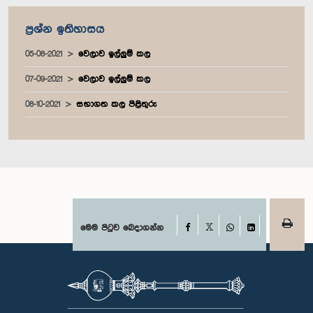
ප්‍රශ්න ඉතිහාසය
05-08-2021
වෙලාව ඉල්ලුම් කල
07-09-2021
වෙලාව ඉල්ලුම් කල
08-10-2021
සභාගත කල පිළිතුරු
Facebook
මෙම පිටුව බෙදාගන්න
X
WhatsApp
LinkedIn