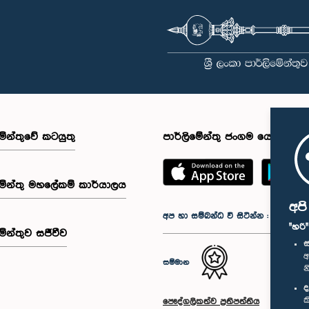
මේන්තුවේ කටයුතු
පාර්ලිමේන්තු ජංගම යෙදුම
මේන්තු මහලේකම් කාර්යාලය
අප
අප හා සම්බන්ධ වී සිටින්න :
"හරි
මේන්තුව සජීවීව
ස
අ
සම්මාන
න
ද
ක
පෞද්ගලිකත්ව ප්‍රතිපත්තිය