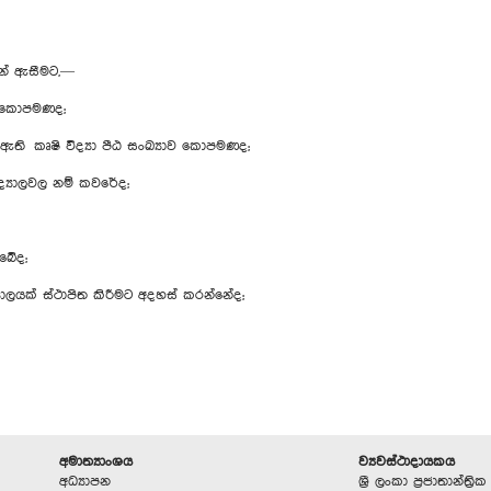
න් ඇසීමට,—
යාව කොපමණද;
 කෘෂි විද්‍යා පීඨ සංඛ්‍යාව කොපමණද;
්‍යාලවල නම් කවරේද;
ිබේද;
‍යාලයක් ස්ථාපිත කිරීමට අදහස් කරන්නේද;
අමාත්‍යාංශය
ව්‍යවස්ථාදායකය
ක
අධ්‍යාපන
ශ්‍රී ලංකා ප්‍රජාතාන්ත