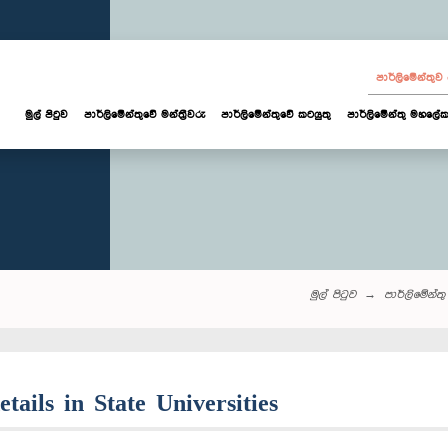
පාර්ලි‌මේන්තු
මුල් පිටුව
පාර්ලි‌මේන්තුවේ මන්ත්‍රීවරු
පාර්ලිමේන්තුවේ කටයුතු
පාර්ලිමේන්තු මහලේක
මුල් පිටුව
පාර්ලි‌මේන්තු‌ 
etails in State Universities