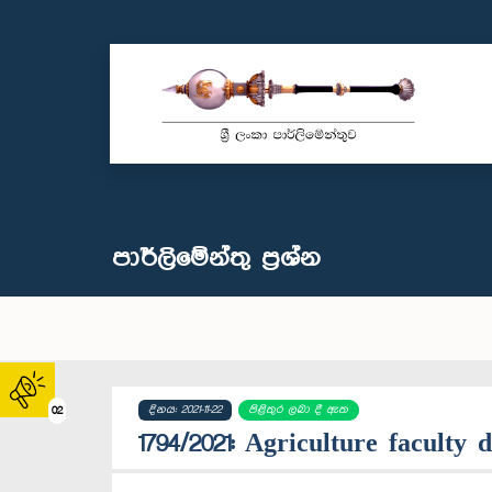
පාර්ලි‌මේන්තු‌ ප්‍රශ්න
දිනය: 2021-11-22
පිළිතුර ලබා දී ඇත
02
1794/2021: Agriculture faculty d