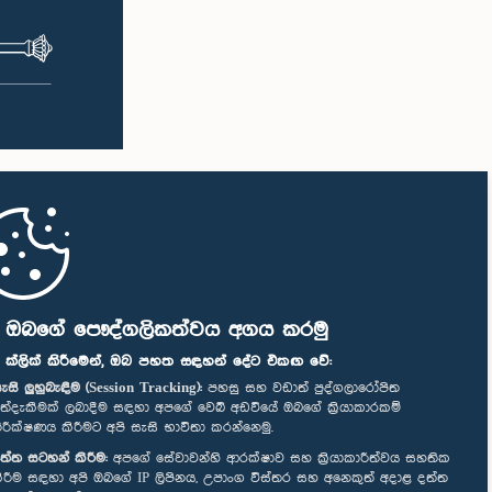
ි ඔබගේ පෞද්ගලිකත්වය අගය කරමු
" ක්ලික් කිරීමෙන්, ඔබ පහත සඳහන් දේට එකඟ වේ:
ැසි ලුහුබැඳීම (Session Tracking):
පහසු සහ වඩාත් පුද්ගලාරෝපිත
ත්දැකීමක් ලබාදීම සඳහා අපගේ වෙබ් අඩවියේ ඔබගේ ක්‍රියාකාරකම්
ිරීක්ෂණය කිරීමට අපි සැසි භාවිතා කරන්නෙමු.
ත්ත සටහන් කිරීම:
අපගේ සේවාවන්හි ආරක්ෂාව සහ ක්‍රියාකාරීත්වය සහතික
ිරීම සඳහා අපි ඔබගේ IP ලිපිනය, උපාංග විස්තර සහ අනෙකුත් අදාළ දත්ත