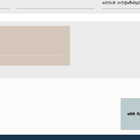
නවවැනි පාර්ලිමේන්තු
මෙම පි