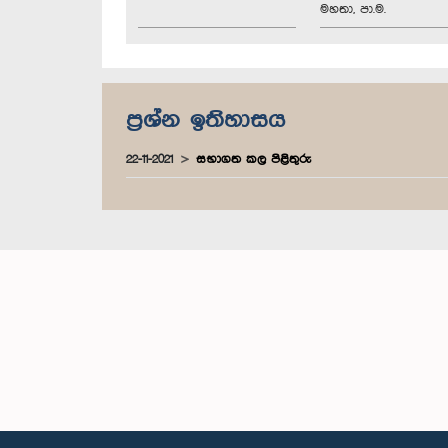
මහතා, පා.ම.
ප්‍රශ්න ඉතිහාසය
22-11-2021
සභාගත කල පිළිතුරු