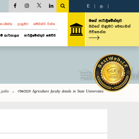
E
|
த
|
මගේ පාර්ලිමේන්තුව
ව නරඹන්න
දැනුමට
සම්බන්ධ වන්න
ඔබගේ ගිණුමට මෙතැනින්
පිවිසෙන්න
ම් කාර්යාලය
පාර්ලිමේන්තුව සජීවීව
ප්‍රශ්න
1794/2021: Agriculture faculty details in State Universities