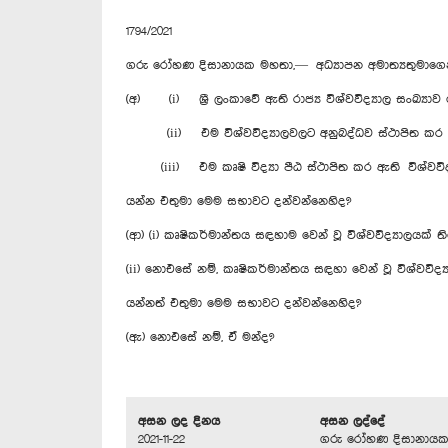
1794/2021
ගරු රෝහණ දිසානායක මහතා,— අධ්‍යාපන අමාත්‍යතුමාගෙ
(අ) (i) ශ්‍රී ලංකාවේ ඇති රාජ්‍ය විශ්වවිද්‍යාල සංඛ්‍
(ii) එම විශ්වවිද්‍යාලවලට අනුබද්ධව ස්ථාපිත කර ඇති
(iii) එම කෘෂි විද්‍යා පීඨ ස්ථාපිත කර ඇති විශ්වවිද
යන්න එතුමා මෙම සභාවට දන්වන්නෙහිද?
(ආ) (i) කෘෂිකර්මාන්තය සඳහාම වෙන් වූ විශ්වවිද්‍යාලයක් ත
(ii) නොඑසේ නම්, කෘෂිකර්මාන්තය සඳහා වෙන් වූ විශ්වවිද්
යන්නත් එතුමා මෙම සභාවට දන්වන්නෙහිද?
(ඇ) නොඑසේ නම්, ඒ මන්ද?
අසන ලද දිනය
අසන ලද්දේ
2021-11-22
ගරු රෝහණ දිසානාය