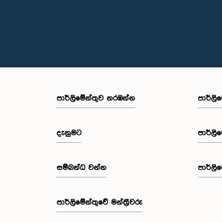
පාර්ලි‌මේන්තුව නරඹන්න
පාර්ලි
දැනුමට
පාර්ලි
සම්බන්ධ වන්න
පාර්ලි
පාර්ලි‌මේන්තුවේ මන්ත්‍රීවරු