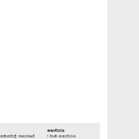
සභාවාරය
්‍රික සමාජවාදී ජනරජයේ
1 වැනි සභාවාරය