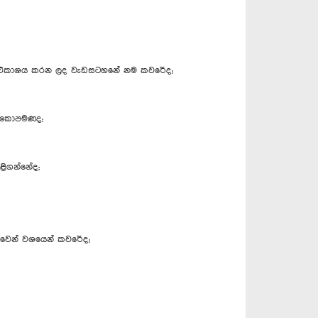
 මඟින් විකාශය කරන ලද වැඩසටහනේ නම කවරේද;
න් කොපමණද;
ළිගන්නේද;
් වෙන් වශයෙන් කවරේද;