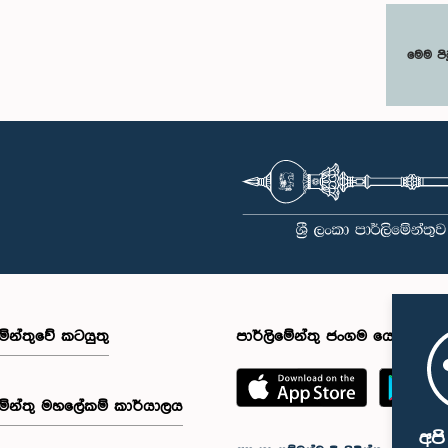
මෙම පි
මේන්තුවේ කටයුතු
පාර්ලිමේන්තු ජංගම යෙදුම
මේන්තු මහලේකම් කාර්යාලය
අප