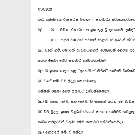
1734/2021
ගරු ගුණතිලක රාජපක්ෂ මහතා,— ජනමාධ්‍ය අමාත්‍යතුමාග
(අ) (i) වර්ෂ 2015-2019 කාලය තුළ ශ්‍රී ලංකාවේ ප්‍රස
(ii) පසුව එම වැඩසටහන් මාලාව වෙනුවෙන් ස්වාධීන ර
(iii) එසේ නම්, එම එක් වැඩසටහනක් වෙනුවෙන් ගෙවන ල
යන්න එතුමා මෙම සභාවට දන්වන්නෙහිද?
(ආ) (i) ඉහත කාලය තුළ “අනෝමාස් කිචන්” නැමැති වැඩසටහ
(ii) එසේ නම්, එම මුදල කොපමණද;
යන්නත් එතුමා මෙම සභාවට දන්වන්නෙහිද?
(ඇ) (i) ඉහත (අ) (i) සහ (ආ) (i) හි සඳහන් කරන ලද වැ
(ii) එම මුදල, ඉහත නිලධාරින්ගෙන් අයකර ගැනීමට කටයු
යන්න තවදුරටත් එතුමා මෙම සභාවට දන්වන්නෙහිද?
(ඈ) නොඑසේ නම්, ඒ මන්ද?