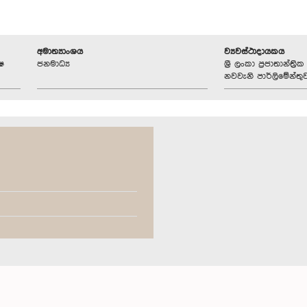
අමාත්‍යාංශය
ව්‍යවස්ථාදායකය
ෂ
ජනමාධ්‍ය
ශ්‍රී ලංකා ප්‍රජාතාන්ත
නවවැනි පාර්ලිමේන්තු