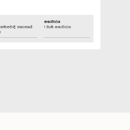
සභාවාරය
්‍රික සමාජවාදී ජනරජයේ
1 වැනි සභාවාරය
ව