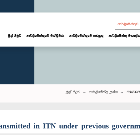
පාර්ලි‌මේන්තු
මුල් පිටුව
පාර්ලි‌මේන්තුවේ මන්ත්‍රීවරු
පාර්ලිමේන්තුවේ කටයුතු
පාර්ලිමේන්තු මහලේක
මුල් පිටුව
පාර්ලි‌මේන්තු‌ ප්‍රශ්න
1734/202
transmitted in ITN under previous governm