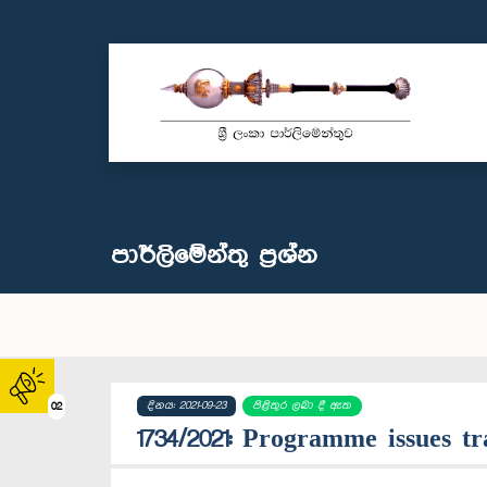
පාර්ලි‌මේන්තු‌ ප්‍රශ්න
දිනය: 2021-09-23
පිළිතුර ලබා දී ඇත
02
1734/2021: Programme issues 