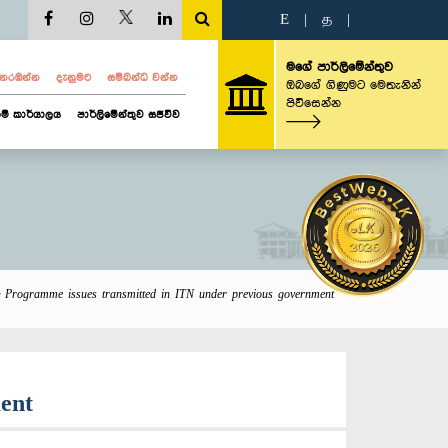
E
|
த
|
මගේ පාර්ලිමේන්තුව
ව නරඹන්න
දැනුමට
සම්බන්ධ වන්න
ඔබගේ ගිණුමට මෙතැනින්
පිවිසෙන්න
ම් කාර්යාලය
පාර්ලිමේන්තුව සජීවීව
1: Programme issues transmitted in ITN under previous government
ent