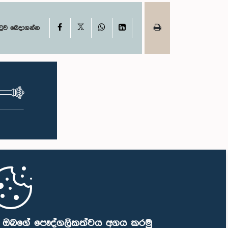
X
Facebook
WhatsApp
LinkedIn
ටුව බෙදාගන්න
ි ඔබගේ පෞද්ගලිකත්වය අගය කරමු