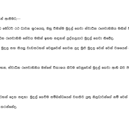
ෙන් ඇසීමට,—
ිද්ධ මෝටර් රථ ධාවන ශූරයෙකු, ඔහු විසින්ම මුදල් ගෙවා ස්වාධීන රූපවාහිනිය
ූපවාහිනි සේවය මඟින් ඉහත සඳහන් පුද්ගලයාට මුදල් ගෙවා තිබේද;
ද මුදල සහ සියලු වැඩසටහන් වෙනුවෙන් ගෙවන ලද මුළු මුදල වෙන් වෙන් වශයෙ
න, ස්වාධීන රූපවාහිනිය ඔස්සේ විකාශය කිරීම වෙනුවෙන් මුදල් ගෙවා ඇති බව පි
ඩසටහන් දෙක සඳහා මුදල් ගෙවීම සම්බන්ධයෙන් වගකිව යුතු නිලධාරින්ගේ නම් වෙන
තු කරන්නේද;