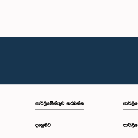
පාර්ලි‌මේන්තුව නරඹන්න
පාර්ලි
දැනුමට
පාර්ලි