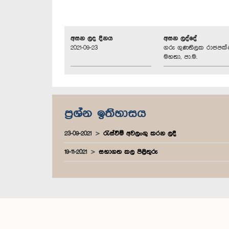
අසන ලද දිනය
අසන ලද්දේ
2021-09-23
ගරු ගුණතිලක රාජපක්
මහතා, පා.ම.
ප්‍රශ්න ඉතිහාසය
23-09-2021
රැස්වීම් අවලංගු කරන ලදී
19-11-2021
සභාගත කල පිළිතුරු