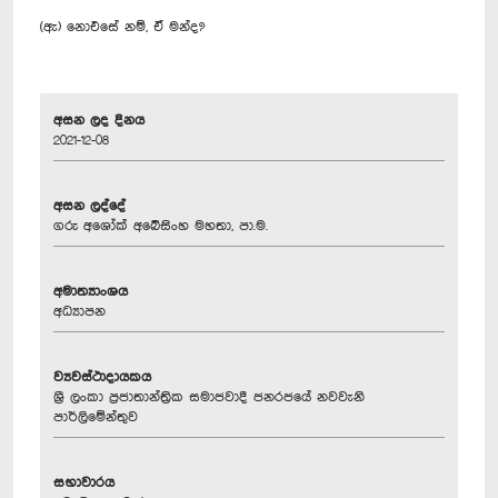
(ඇ) නොඑසේ නම්, ඒ මන්ද?
අසන ලද දිනය
2021-12-08
අසන ලද්දේ
ගරු අශෝක් අබේසිංහ මහතා, පා.ම.
අමාත්‍යාංශය
අධ්‍යාපන
ව්‍යවස්ථාදායකය
ශ්‍රී ලංකා ප්‍රජාතාන්ත්‍රික සමාජවාදී ජනරජයේ නවවැනි
පාර්ලිමේන්තුව
සභාවාරය