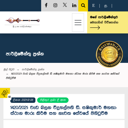
E
|
த
|
මගේ පාර්ලිමේන්තුව
මෙතැනින් පිවිසෙන්න
පාර්ලි‌මේන්තු‌ ප්‍රශ්න
මුල් පිටුව
පාර්ලි‌මේන්තු‌ ප්‍රශ්න
1420/2021: වැඩ බලන විදුහල්පති ඩී. සෂිකුමාර් මහතා: ස්ථාන මාරු කිරීම සහ නැවත සේවයේ
පිහිටුවීම
02
දිනය: 2021-12-08
පිළිතුර ලබා දී ඇත
1420/2021: වැඩ බලන විදුහල්පති ඩී. සෂිකුමාර් මහතා:
ස්ථාන මාරු කිරීම සහ නැවත සේවයේ පිහිටුවීම