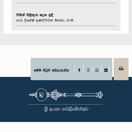
විසින් පිළිතුරු දෙන ලදී
ගරු දිනේෂ් ගුණවර්ධන මහතා, පා.ම.
Facebook
මෙම පිටුව බෙදාගන්න
X
WhatsApp
LinkedIn