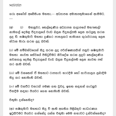
1420/2021
ගරු අශෝක් අබේසිංහ මහතා,— අධ්‍යාපන අමාත්‍යතුමාගෙන් ඇසීමට,
—
(අ) (i) මහනුවර, තෙල්දෙණිය අධ්‍යාපන කලාපයේ මහ/තෙල්/
නාමගල් දෙමළ විද්‍යාලයේ වැඩ බලන විදුහල්පති ලෙස කටයුතු කරන
ලද ඩී. සෂිකුමාර් මහතා දුෂ්කර පාසලකට සාමාන්‍ය ගුරුවරයකු ලෙස
ස්ථාන මාරු කරන ලද බවත්;
(ii) මේ සම්බන්ධයෙන් සිදු කරන ලද පරීක්ෂණයකින් පසුව ශෂිකුමාර්
මහතා නැවත සේවයේ පිහිටුවීමට නිර්දේශ කරන ලදුව තෙල්දෙණිය
නවනගල දෙමළ විද්‍යාලයේ වැඩ බලන විදුහල්පති ලෙස නැවත පත්
කර ඇති බවත්;
(iii) මේ වනතෙක් ඒ මහතාට රාජකාරි භාරදීම හෝ කාර්යාලය ලබාදීම
සිදු කර නොමැති බවත්;
(iv) මේ වනවිට වසරක් පමණ ගත වුවද, ඉහත සඳහන් ගැටලුව
විසදීම සඳහා පියවර ගෙන නොමැති බවත්;
එතුමා දන්නෙහිද?
(ආ) සෂිකුමාර් මහතාට සිදු වී ඇති අගතිය පිළිබඳව සාධාරණය
ඉටුකිරීමට පියවර ගන්නේද යන්න එතුමා මෙම සභාවට දන්වන්නෙහිද?