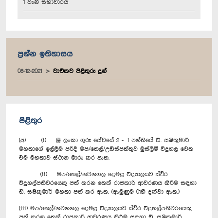
1 වැනි සභාවාරය
ප්‍රශ්න ඉතිහාසය
08-12-2021
වාචිකව පිළිතුරු දුන්
පිළිතුර
(අ) (i) ශ්‍රී ලංකා ගුරු සේවයේ 2 - 1 පන්තියේ ඩී. සෂිකුමාර්
මහතාගේ ඉල්ලීම පරිදි මප/තෙල්/උඩිස්පත්තුව මුස්ලිම් විදුහල වෙත
එම මහතාව ස්ථාන මාරු කර ඇත.
(ii) මප/තෙල්/නවනගල දෙමළ විද්‍යාලයට ස්ථිර
විදුහල්පතිවරයෙකු පත් කරන තෙක් රාජකාරි ආවරණය කිරීම සඳහා
ඩී. සෂිකුමාර් මහතා පත් කර ඇත. (ඇමුණුම 01හි දක්වා ඇත.)
(iii) මප/තෙල්/නවනගල දෙමළ විද්‍යාලයට ස්ථිර විදුහල්පතිවරයෙකු
පත් කරන තෙක් රාජකාරි ආවරණය කිරීම සඳහා ඩී. සෂිකුමාර්