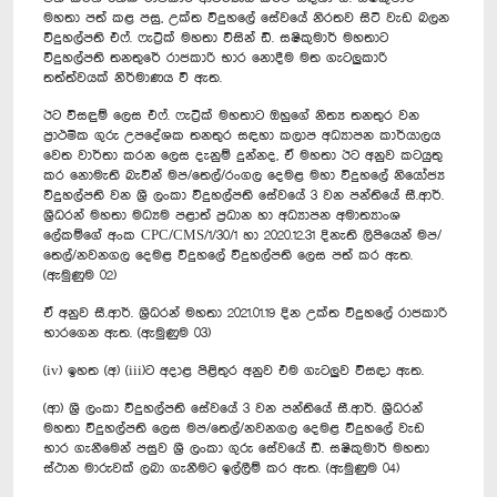
මහතා පත් කළ පසු, උක්ත විදුහලේ සේවයේ නිරතව සිටි වැඩ බලන
විදුහල්පති එෆ්. ෆැට්‍රික් මහතා විසින් ඩී. සෂිකුමාර් මහතාට
විදුහල්පති තනතු‍රේ රාජකාරි භාර නොදීම මත ගැටලුකාරි
තත්ත්වයක් නිර්මාණය වී ඇත.
ඊට විසඳුම් ලෙස එෆ්. ෆැට්‍රික් මහතාට ඔහුගේ නිත්‍ය තනතුර වන
ප්‍රාථමික ගුරු උපදේශක තනතුර සඳහා කලාප අධ්‍යාපන කාර්යාලය
වෙත වාර්තා කරන ලෙස දැනුම් දුන්නද, ඒ මහතා ඊට අනුව කටයුතු
කර නොමැති බැවින් මප/තෙල්/රංගල දෙමළ මහා විදුහලේ නියෝජ්‍ය
විදුහල්පති වන ශ්‍රී ලංකා විදුහල්පති සේවයේ 3 වන පන්තියේ සී.ආර්.
ශ්‍රීධරන් මහතා මධ්‍යම පළාත් ප්‍රධාන හා අධ්‍යාපන අමාත්‍යාංශ
ලේකම්ගේ අංක CPC/CMS/1/30/1 හා 2020.12.31 දිනැති ලිපියෙන් මප/
තෙල්/නවනගල දෙමළ විදුහලේ විදුහල්පති ලෙස පත් කර ඇත.
(ඇමුණුම 02)
ඒ අනුව සී.ආර්. ශ්‍රීධරන් මහතා 2021.01.19 දින උක්ත විදුහලේ රාජකාරි
භාරගෙන ඇත‍. (ඇමුණුම 03)
(iv) ඉහත (අ) (iii)‍ට අදාළ පිළිතුර අනුව එම ගැටලුව විසඳා ඇත.
(ආ) ශ්‍රී ලංකා විදුහල්පති සේවයේ 3 වන පන්තියේ සී.ආර්. ශ්‍රීධරන්
මහතා විදුහල්පති ලෙස මප/තෙල්/නවනගල දෙමළ විදුහලේ වැඩ
භාර ගැනීමෙන් පසුව ශ්‍රී ලංකා ගුරු සේවයේ ඩී. සෂිකුමාර් මහතා
ස්ථාන මාරුවක් ලබා ගැනීමට ඉල්ලීම් කර ඇත. (ඇමුණුම 04)