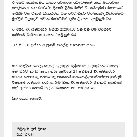
ඒ අනුව තෙල්දෙනිය කලාප අධ්‍යාපන අධ්‍යක්ෂගේ අංක මප/‍අධ්‍යා/
තෙල්/1/8/71 හා 2021.04.07 දිනැති ලිපිය මගින් ඩී. සෂිකුමාර් මහතාගේ
ඉල්ලීම මත වහාම ක්‍රියාත්මක වන පරිදි ඔහුට මප/තෙල්/උඩිස්පත්තුව
මුස්ලිම් විදුහලට ස්ථාන මාරුවීමක් ලබා දී ඇත. (ඇමුණුම 05)
ඒ අනුව ඩී. සෂිකුමාර් මහතා 2021.04.08 වන දින එම විදුහලේ
සේවයට වාර්තා කර ඇත. (ඇමුණුම 06)
01 සිට 06 දක්වා ඇමුණුම් සියල්ල සභාගත* කරමි.‍
මප/තෙල්/නවනගල දෙමළ විදුහලට ශ්‍රේණිධාරි විදුහල්පතිවරයෙකු
පත් කිරීම හා ශ්‍රී ලංකා ගුරු සේවයේ 2-1 පන්තියේ ඩී. සෂිකුමාර්
මහතා නැවත ගුරුවරයෙකු වශයෙන් මප/තෙල්/උඩිස්පත්තුව මුස්ලිම්
විදුහලේ රාජකාරි භාර ගැනීම නිසා ඩී. සෂිකුමාර් මහතාට අගතියක්
හෝ අසාධාරණයක් සිදු වී නොමැති බව වාර්තා වේ.
(ඇ) අදාළ නොවේ.
පිළිතුරු දුන් දිනය
2021-12-08