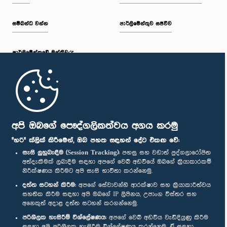
සම්බන්ධ වන්න
පාර්ලිමේන්තුව සජීවීව
පාර්ලි‌මේන්තුවේ මන්ත්‍රීවරු
මුල් පිටුව
පාර්ලිමේන්තු ජංගම යෙදුම
අපි ඔබගේ පෞද්ගලිකත්වය අගය කරමු
"හරි" ක්ලික් කිරීමෙන්, ඔබ පහත සඳහන් දේට එකඟ වේ:
සැසි ලුහුබැඳීම (Session Tracking):
පහසු සහ වඩාත් පුද්ගලාරෝපිත
අත්දැකීමක් ලබාදීම සඳහා අපගේ වෙබ් අඩවියේ ඔබගේ ක්‍රියාකාරකම්
නිරීක්ෂණය කිරීමට අපි සැසි භාවිතා කරන්නෙමු.
අප හා සම්බන්ධ වී සිටින්න :
දත්ත සටහන් කිරීම:
අපගේ සේවාවන්හි ආරක්ෂාව සහ ක්‍රියාකාරීත්වය
සහතික කිරීම සඳහා අපි ඔබගේ IP ලිපිනය, උපාංග විස්තර සහ
අනෙකුත් අදාළ දත්ත සටහන් කරගන්නෙමු.
සම්මාන
පරිශීලක හැසිරීම් විශ්ලේෂණය:
අපගේ වෙබ් අඩවිය වැඩිදියුණු කිරීම
සඳහා අපි පරිශීලක හැසිරීම විශ්ලේෂණය කරන්නෙමු. ඒ සඳහා