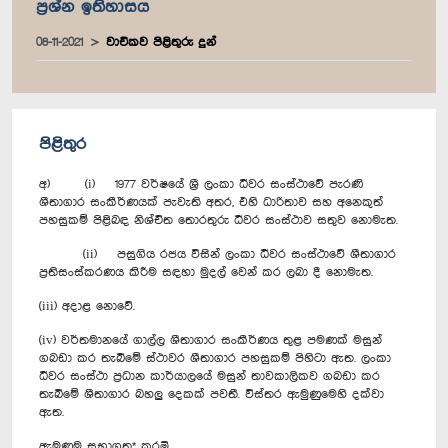
ප්‍රශ්න ඉතිහාසය
08-11-2021
වාචිකව පිළිතුරු දුන්
පිළිතුර
අ) (i) 1977 වර්ෂයේ ශ්‍රී ලංකා ධීවර සංස්ථාවේ පැරණි
ශීතාගාර සංකීර්ණයක් පැවැති අතර, එහි ධාරිතාව සහ අනෙකුත්
පහසුකම් පිළිබඳ නිශ්චිත තොරතුරු ධීවර සංස්ථාව සතුව නොමැත.
(ii) පසුගිය රජය විසින් ලංකා ධීවර සංස්ථාවේ ශීතාගාර
ප්‍රතිසංස්කරණය කිරීම සඳහා මුදල් වෙන් කර ලබා දී නොමැත.
(iii) අදාළ නොවේ.
(iv) වර්තමානයේ ගාල්ල ශීතාගාර සංකීර්ණය තුළ පමණක් මසුන්
ගබඩා කර තැබීමේ ස්ථාවර ශීතාගාර පහසුකම් පිහිටා ඇත. ලංකා
ධීවර සංස්ථා ප්‍රධාන කාර්යාලයේ මසුන් තාවකාලිකව ගබඩා කර
තැබීමේ ශීතාගාර බහලු දෙකක් පවතී. විස්තර ඇමුණුමෙහි දක්වා
ඇත.
ඇමුණුම සභාගත* කරමි.