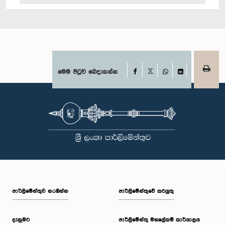
Facebook
මෙම පිටුව බෙදාගන්න
X
WhatsApp
LinkedIn
පාර්ලි‌මේන්තුව නරඹන්න
පාර්ලිමේන්තුවේ කටයුතු
දැනුමට
පාර්ලිමේන්තු මහලේකම් කාර්යාලය