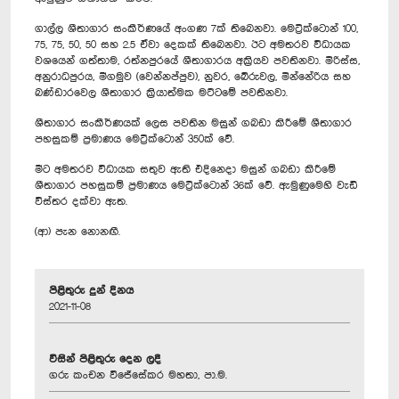
ගාල්ල ශීතාගාර සංකීර්ණයේ අංගණ 7ක් තිබෙනවා. මෙට්‍රික්ටොන් 100,
75, 75, 50, 50 සහ 2.5 ඒවා දෙකක් තිබෙනවා. ඊට අමතරව විධායක
වශයෙන් ගත්තාම, රත්නපුරයේ ශීතාගාරය අක්‍රියව පවතිනවා. මිරිස්ස,
අනුරාධපුරය, මීගමුව (වෙන්නප්පුව), නුවර, බේරුවල, මින්නේරිය සහ
බණ්ඩාරවෙල ශීතාගාර ක්‍රියාත්මක මට්ටමේ පවතිනවා.
ශීතාගාර සංකීර්ණයක් ලෙස පවතින මසුන් ගබඩා කිරීමේ ශීතාගාර
පහසුකම් ප්‍රමාණය මෙට්‍රික්ටොන් 350ක් වේ.
මීට අමතරව විධායක සතුව ඇති එදිනෙදා මසුන් ගබඩා කිරීමේ
ශීතාගාර පහසුකම් ප්‍රමාණය මෙට්‍රික්ටොන් 36ක් වේ. ඇමුණුමෙහි වැඩි
විස්තර දක්වා ඇත.
(ආ) පැන නොනඟී.
පිළිතුරු දුන් දිනය
2021-11-08
විසින් පිළිතුරු දෙන ලදී
ගරු කංචන විජේසේකර මහතා, පා.ම.