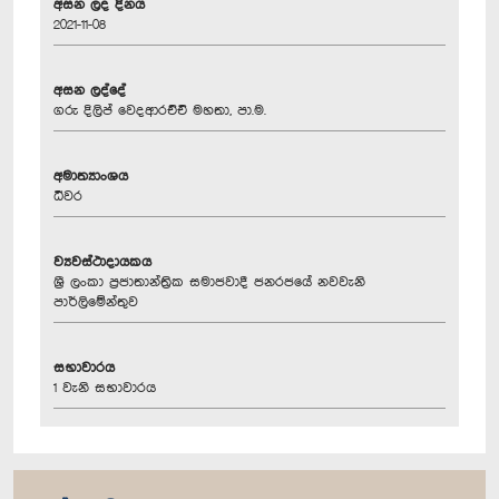
අසන ලද දිනය
2021-11-08
අසන ලද්දේ
ගරු දිලිප් වෙදආරච්චි මහතා, පා.ම.
අමාත්‍යාංශය
ධීවර
ව්‍යවස්ථාදායකය
ශ්‍රී ලංකා ප්‍රජාතාන්ත්‍රික සමාජවාදී ජනරජයේ නවවැනි
පාර්ලිමේන්තුව
සභාවාරය
1 වැනි සභාවාරය