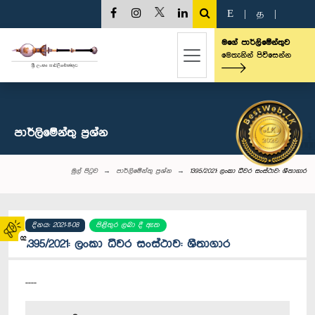
E
|
த
|
මගේ පාර්ලිමේන්තුව
මෙතැනින් පිවිසෙන්න
පාර්ලි‌මේන්තු‌ ප්‍රශ්න
මුල් පිටුව
පාර්ලි‌මේන්තු‌ ප්‍රශ්න
1395/2021: ලංකා ධීවර සංස්ථාව: ශීතාගාර
දිනය: 2021-11-08
පිළිතුර ලබා දී ඇත
02
1395/2021: ලංකා ධීවර සංස්ථාව: ශීතාගාර
----