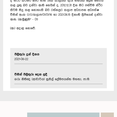
දී ස්ථිර කිරීමට පෙර මාස 06ක කාලයක් ගුරු සහයක ලෙස සේවය
කළ යුතු බව දන්වා ඇති හෙයින් ද, 2012.12.31 දින සිට පත්වීම ස්ථිර
කිරීම සිදු කළ නොහැකි බව රත්නපුර කලාප අධ්‍යාපන අධ්‍යක්ෂ
විසින් අංක ර/ර/කලාප/01/01/16 හා 2021.06.15 දිනැති ලිපියෙන් දන්වා
ඇත. (ඇමුණුම* - 01)
(ඇ) අදාළ නොවේ.
පිළිතුරු දුන් දිනය
2021-06-22
විසින් පිළිතුරු දෙන ලදී
ගරු නීතිඥ (ආචාර්ය) සුසිල් ප්‍රේමජයන්ත මහතා, පා.ම.