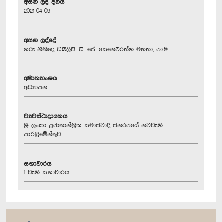
අසන ලද දිනය
2021-04-09
අසන ලද්දේ
ගරු නීතිඥ ඩබ්ලිව්. ඩී. ජේ. සෙනෙවිරත්න මහතා, පා.ම.
අමාත්‍යාංශය
අධ්‍යාපන
ව්‍යවස්ථාදායකය
ශ්‍රී ලංකා ප්‍රජාතාන්ත්‍රික සමාජවාදී ජනරජයේ නවවැනි
පාර්ලිමේන්තුව
සභාවාරය
1 වැනි සභාවාරය