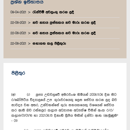
ප්‍රශ්න ඉතිහාසය
09-04-2021
රැස්වීම් අවලංගු කරන ලදී
22-06-2021
නව න්‍යාය පුස්තකය නව මාරු කරන ලදී
22-06-2021
නව න්‍යාය පුස්තකය නව මාරු කරන ලදී
22-06-2021
සභාගත කල පිළිතුරු
පිළිතුර
(අ) (i) පූජ්‍ය උඩවලවේ අමරවංශ හිමියන් 2008.11.06 දින සිට
ර/බෝපිටිය විද්‍යාලයේ උප ගුරුවරයෙකු ලෙස ‍සේවය කරන ලද බව
සාවද්‍ය වන අතර, උන්වහන්සේ ගුරු සහයකයෙකු වශයෙන් සේවය
කර ඇති බව රත්නපුර කලාප අධ්‍යාපන අධ්‍යක්ෂ විසින් අංක ර/ර/
කලාප/01/01/16 හා 2021.06.15 දිනැති ලිපිය මඟින් දන්වා ඇත. (ඇමුණුම*
- 01)