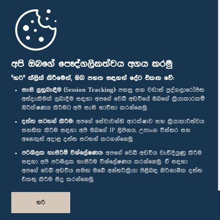
මුල් පිටුව
පාර්ලිමේන්තු ජංගම යෙදුම
අපි ඔබගේ පෞද්ගලිකත්වය අගය කරමු
"හරි" ක්ලික් කිරීමෙන්, ඔබ පහත සඳහන් දේට එකඟ වේ:
සැසි ලුහුබැඳීම (Session Tracking):
පහසු සහ වඩාත් පුද්ගලාරෝපිත
අත්දැකීමක් ලබාදීම සඳහා අපගේ වෙබ් අඩවියේ ඔබගේ ක්‍රියාකාරකම්
නිරීක්ෂණය කිරීමට අපි සැසි භාවිතා කරන්නෙමු.
අප හා සම්බන්ධ වී සිටින්න :
දත්ත සටහන් කිරීම:
අපගේ සේවාවන්හි ආරක්ෂාව සහ ක්‍රියාකාරීත්වය
සහතික කිරීම සඳහා අපි ඔබගේ IP ලිපිනය, උපාංග විස්තර සහ
අනෙකුත් අදාළ දත්ත සටහන් කරගන්නෙමු.
සම්මාන
පරිශීලක හැසිරීම් විශ්ලේෂණය:
අපගේ වෙබ් අඩවිය වැඩිදියුණු කිරීම
සඳහා අපි පරිශීලක හැසිරීම විශ්ලේෂණය කරන්නෙමු. ඒ සඳහා
අපගේ වෙබ් අඩවිය සමඟ ඔබේ අන්තර්ක්‍රියා පිළිබඳ නිර්නාමික දත්ත
පෞද්ගලිකත්ව ප්‍රතිපත්තිය
එකතු කිරීම සිදු කරන්නෙමු.
© ශ්‍රී ලංකා පාර්ලි‌මේන්තුව.
හරි
සියලු හිමිකම් ඇවිරිණි.
නිර්මාණය සහ සංවර්ධනය
TekGeeks