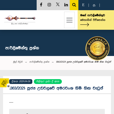
E
|
த
|
මගේ පාර්ලිමේන්තුව
මෙතැනින් පිවිසෙන්න
පාර්ලි‌මේන්තු‌ ප්‍රශ්න
මුල් පිටුව
පාර්ලි‌මේන්තු‌ ප්‍රශ්න
1363/2021: පූජ්‍ය උඩවලවේ අමරවංශ හිමි: හිඟ වැටුප්
දිනය: 2021-04-09
පිළිතුර ලබා දී ඇත
02
1363/2021: පූජ්‍ය උඩවලවේ අමරවංශ හිමි: හිඟ වැටුප්
----