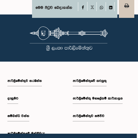
Facebook
මෙම පිටුව බෙදාගන්න
X
WhatsApp
LinkedIn
පාර්ලි‌මේන්තුව නරඹන්න
පාර්ලිමේන්තුවේ කටයුතු
දැනුමට
පාර්ලිමේන්තු මහලේකම් කාර්යාලය
සම්බන්ධ වන්න
පාර්ලිමේන්තුව සජීවීව
පාර්ලි‌මේන්තුවේ මන්ත්‍රීවරු