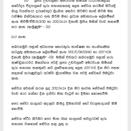
(ii) පූජ්‍ය උඩවලවේ අමරවංශ හිමියන් ර/ධර්මාලෝක
නවෝද්‍ය විද්‍යාලයේ ගුරු සහයකයෙකු ලෙස සේවය කරමින් සිටියදී
බාල වයස්කාර දරුවෙකුට ලිංගික අතවර කිරීමට තැත් කිරීම මත
රක්ෂිත බන්ධනාගාර ගත කිරීම නිසා ප්‍රධාන අමාත්‍යාංශ ලේකම්ගේ
අංක සීඑම්/ඒඩී/6/3/30 හා 2012.04.24 දිනැති ලිපිය මඟින් වැඩ තහනම්
කර ඇත. (ඇමුණුම* - 02)
(iii) නැත.
සබරගමුව පළාත් අධ්‍යාපන තොරතුරු තාක්ෂණ හා සංස්කෘතික
කටයුතු අමාත්‍යාංශ ලේකම්ගේ අංක ME/E/06/03/60 හා 2017.11.08
දිනැති ලිපිය (ඇමුණුම* -03) මඟින් එවකට සබරගමුව පළාත් ගරු
ආණ්ඩුකාරවර නියෝගය පරිදි පූජ්‍ය උඩවලවේ අමරවංශ හිමියන්
ගුරු සහයක තනතුරේ නව ප්‍රවේශකයකු ලෙස 2017.11.10 දින සිට පහත
සඳහන් කරුණුවලට යටත්ව ක්‍රියාත්මක වන පරිදි සේවයේ පිහිටුවා
ඇත.
සේවය අවසන් කරන ලද 2012.04.24 දින සිට නැවත සේවයේ පිහිටුවා
වැඩ භාර ගන්නා දින දක්වා හිඟ වැටුප් හා දීමනා නොගෙවීම.
පෙර සේවා කාලයට අදාළව කිසිදු දීමනාවක් හෝ වරප්‍රසාදයක් හිමි
නොවීම.
සේවය ස්ථිර කිරීමට පෙර මාස 06ක කාලයක් තවදුරටත් ගුරු
සහයක වශයෙන් සේවය කළ යුතු ය.