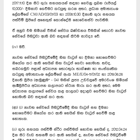
2017.11.10 දින සිට ගුරු සහයකයන් සඳහා ගෙවනු ලබන රුපියල්
10,000/- දීමනාව ගෙවීමට කටයුතු කරන අතර, ප්‍රධාන අමාත්‍යාංශ
ලේකම්ගේ CM/AD/03/01/03 හා 2008.10.30 දිනැති ගුරු සහයක
පත්වීම් ලිපියේ අනෙකුත් කොන්දේසි නොවෙනස්ව පැවතීම.
ඒ අනුව එම හිමියන් විසින් සේවය ඛණ්ඩනය වීමකින් තොරව නැවත
සේවයේ පිහිටුවා ඇති බව සඳහන් කිරීම සාවද්‍ය වේ.
(iv) ඔව්.
නැවත සේවයේ පිහිටු‍වීමේදී හිඟ වැටුප් හා දීමනා නොගෙවීමට
නියෝග කර ඇති හෙයින් හිඟ වැටුප් ගෙවා නොමැත. තවද,
සබරගමුව පළාත් අධ්‍යාපන තොරතුරු තාක්ෂණ හා සංස්කෘතික
කටයුතු අමාත්‍යාංශ ලේකම්ගේ අංක ME/E/04-11/01/02 හා 2019.06.26
දිනැති ලිපිය (ඇමුණුම* - 04) මඟින් පූජ්‍ය උඩවලවේ අමරවංශ හිමියන්
ඇඹිලිපිටිය අධ්‍යාපන කලාපයට ස්ථාන මාරු කර ඇති අතර, මෙම
අධ්‍යාපන කලාපයේ සේවය කළ කාලයට අදාළව ගෙවීමට හිඟ වැටුප්
නොමැති බව සඳහන් කර ඇත.
(ආ) (i) නැවත සේවයේ පිහිටුවීමේදී හිඟ වැටුප් සහ දීමනා
නොගෙවීමට නියෝග කර ඇති හෙයින් හිඟ වැටුප් ගෙවීම් කළ
නොහැක.
(ii) ගුරු සහයක පත්වීම් ස්ථිර පත්වීමක් නොවන හෙයින් ද, 2012.04.24
දින සිට වැඩ තහනම් කර ඇති හෙයින් ද, නැවත සේවයේ පිහිටුවීමේ