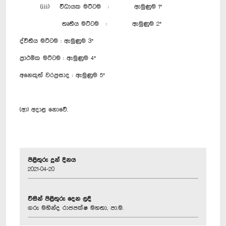
(iii) විධායක මට්ටම : ඇමුණුම 1*
තෘතීය මට්ටම : ඇමුණුම 2*
ද්වීතීය මට්ටම : ඇමුණුම 3*
ප්‍රාථමික මට්ටම : ඇමුණුම 4*
අනෙකුත් වරප්‍රසාද : ඇමුණුම 5*
(ආ) අදාළ නොවේ.
පිළිතුරු දුන් දිනය
2021-04-20
විසින් පිළිතුරු දෙන ලදී
ගරු මහින්ද රාජපක්ෂ මහතා, පා.ම.