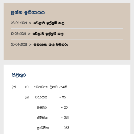
ප්‍රශ්න ඉතිහාසය
23-02-2021
වෙලාව ඉල්ලුම් කල
10-03-2021
වෙලාව ඉල්ලුම් කල
20-04-2021
සභාගත කල පිළිතුරු
පිළිතුර
(අ) (i) 2021.02.19 දිනට 754කි.
(ii) විධායක - 115
තෘතීය - 25
ද්වීතීය - 331
ප්‍රාථමික - 283