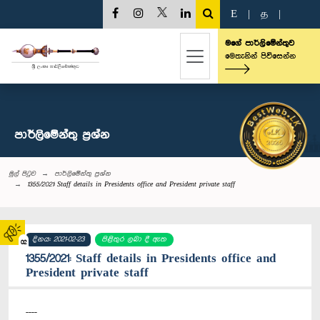
E
|
த
|
මගේ පාර්ලිමේන්තුව
මෙතැනින් පිවිසෙන්න
පාර්ලි‌මේන්තු‌ ප්‍රශ්න
මුල් පිටුව
පාර්ලි‌මේන්තු‌ ප්‍රශ්න
1355/2021: Staff details in Presidents office and President private staff
දිනය: 2021-02-23
පිළිතුර ලබා දී ඇත
02
1355/2021: Staff details in Presidents office and
President private staff
----