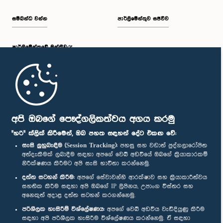
සම්බන්ධ වන්න
පාර්ලිමේන්තුව සජීවීව
පාර්ලි‌මේන්තුවේ මන්ත්‍රීවරු
මුල් පිටුව
පාර්ලිමේන්තු ජංගම යෙදුම
අපි ඔබගේ පෞද්ගලිකත්වය අගය කරමු
"හරි" ක්ලික් කිරීමෙන්, ඔබ පහත සඳහන් දේට එකඟ වේ:
සැසි ලුහුබැඳීම (Session Tracking):
පහසු සහ වඩාත් පුද්ගලාරෝපිත
අත්දැකීමක් ලබාදීම සඳහා අපගේ වෙබ් අඩවියේ ඔබගේ ක්‍රියාකාරකම්
නිරීක්ෂණය කිරීමට අපි සැසි භාවිතා කරන්නෙමු.
අප හා සම්බන්ධ වී සිටින්න :
දත්ත සටහන් කිරීම:
අපගේ සේවාවන්හි ආරක්ෂාව සහ ක්‍රියාකාරීත්වය
සහතික කිරීම සඳහා අපි ඔබගේ IP ලිපිනය, උපාංග විස්තර සහ
අනෙකුත් අදාළ දත්ත සටහන් කරගන්නෙමු.
සම්මාන
පරිශීලක හැසිරීම් විශ්ලේෂණය:
අපගේ වෙබ් අඩවිය වැඩිදියුණු කිරීම
සඳහා අපි පරිශීලක හැසිරීම විශ්ලේෂණය කරන්නෙමු. ඒ සඳහා