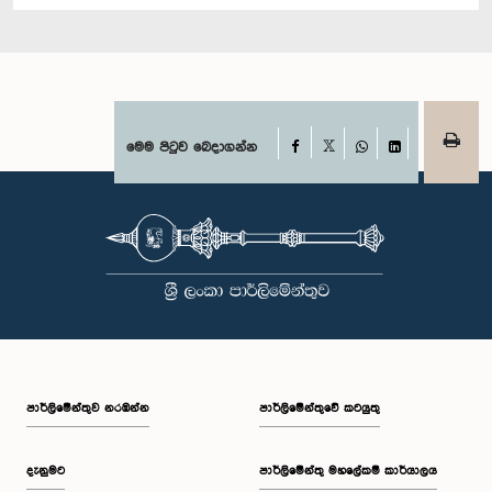
Facebook
මෙම පිටුව බෙදාගන්න
X
WhatsApp
LinkedIn
පාර්ලි‌මේන්තුව නරඹන්න
පාර්ලිමේන්තුවේ කටයුතු
දැනුමට
පාර්ලිමේන්තු මහලේකම් කාර්යාලය