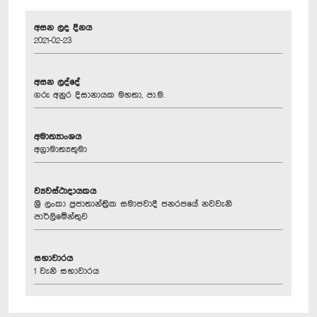
අසන ලද දිනය
2021-02-23
අසන ලද්දේ
ගරු අනුර දිසානායක මහතා, පා.ම.
අමාත්‍යාංශය
අග්‍රාමාත්‍යතුමා
ව්‍යවස්ථාදායකය
ශ්‍රී ලංකා ප්‍රජාතාන්ත්‍රික සමාජවාදී ජනරජයේ නවවැනි
පාර්ලිමේන්තුව
සභාවාරය
1 වැනි සභාවාරය