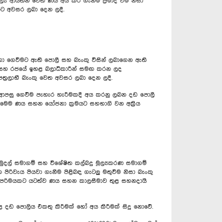
ල්‍ය ආයතන වෙත ණය අය කර ගැනීම් ප්‍රමාද වීම නිසා
මට අවසර ලබා දෙන ලදී.
ඳහා ගෙවීමට ඇති පොලී සහ බැංකු විසින් ලබාගෙන ඇති
ංකුව සහ රජයේ ඉහළ බලාධිකාරීන් සමඟ කරන ලද
‍රලාභී බැංකු වෙත අවසර ලබා දෙන ලදී.
පසු ගෙවීම පැහැර හැරීමකදී අය කරනු ලබන දඩ පොලී
 මෙම ණය සහන යෝජනා ක්‍රමයට සහභාගි වන අක්‍රිය
 මුදල් සමාගම් සහ විශේෂිත කල්බදු මූල්‍යකරණ සමාගම්
පිරිවැය පියවා ගැනීම පිළිබඳ ගැටලු මතුවීම නිසා බැංකු
) උපරිමයකට යටත්ව ණය සහන කාලසීමාව තුළ සහනදායී
ඩ පොලිය එකතු කිරීමක් හෝ අය කිරීමක් සිදු නොවේ.