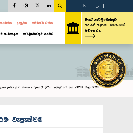
E
|
த
|
මගේ පාර්ලිමේන්තුව
ව නරඹන්න
දැනුමට
සම්බන්ධ වන්න
ඔබගේ ගිණුමට මෙතැනින්
පිවිසෙන්න
ම් කාර්යාලය
පාර්ලිමේන්තුව සජීවීව
ම් සඳහා ලබා දුන් සහන කාලයට අධික පොලියක් අය කිරීම: වැළැක්වීම
ීම: වැළැක්වීම