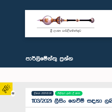
පාර්ලි‌මේන්තු‌ ප්‍රශ්න
දිනය: 2021-12-04
පිළිතුර ලබා දී ඇත
02
1103/2021: ලීසිං ගෙවීම් සඳහා