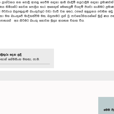
 ප්‍රාග්ධනය සහ පොලී ආපසු ගෙවීම සඳහා ඇති බැඳීම් සපුරාලීම සඳහා ප්‍රමාණවත් 
ණය හිමියන්ට ගෙවන පොලිය හැර අනෙකුත් මෙහෙයුම් වියදම් පියවා ගැනීමට ප්‍රම
ිරිවැය බලපත්‍රලාභී බැංකුවලට වඩා වැඩි වන අතර, රජයේ අනුග්‍රහය පවතින අඩු විය
ලංකා මහ බැංකුවේ මැදිහත්වීම මත, බලපෑමට ලක් වූ පාරිභෝගිකයන්ගේ මුල් ණ
නුපාතයක් අය කිරීමට බැංකු නොවන මූල්‍ය ආයතන එකඟ විය.
පිළිතුරු දෙන ලදී
හාන් සේමසිංහ මහතා, පා.ම.
මෙම පි