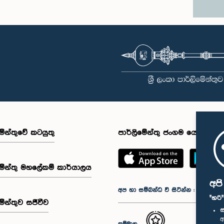
මේන්තුවේ කටයුතු
පාර්ලිමේන්තු ජංගම යෙදුම
මේන්තු මහලේකම් කාර්යාලය
අප
අප හා සම්බන්ධ වී සිටින්න :
"හරි
මේන්තුව සජීවීව
ස
අ
සම්මාන