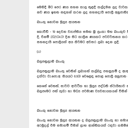
මෙහිදී මීට පෙර ණය සහන කාල තුළදී කල්දමන ලද වාරි
නව ණය ඉහත සඳහන් කරන ලද සහනදායී පොලී අනුපාතිකය ය
බැංකු නොවන මූල්‍ය ආයතන
කොවිඩ් - 19 දෙවන ව්‍යාප්තිය සමඟ ශ්‍රී ලංකා මහ බැං
දී, එනම් 2021.04.01 දින සිට කාලීන ණයකට පරිවර්තනය
සහනදායී පොලියක් අය කිරීමට අවසර ලබා දෙන ලදී.
(ii)
බලපත්‍රලාභී බැංකු
බලපත්‍රලාභී බැංකු වෙතින් ලබාගත් කල්බදු පහසුකම් ද ඇතු
දක්වා වා.පො.අ. සියයට 6.93) වෙළෙඳ පොළ පොලී අනුපා
කෙසේ වෙතත්, සාර්ව ආර්ථික හා මූල්‍ය පද්ධති ස්ථායීතාව ස
බලපෑමට පත් කුඩා හා මධ්‍ය පරිමාණ ව්‍යවසායකයන් වි
බැංකු නොවන මූල්‍ය ආයතන
බැංකු නොවන මූල්‍ය ආයතන ද බලපත්‍රලාභී බැංකු හා සමා
අරමුදල් එම සමාගම් විසින් ලාභ ආන්තිකයක් රඳවා ගනි