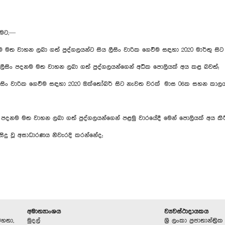
ීමට,—
ත වාහන ලබා ගත් පුද්ගලයන්ට සිය ලීසිං වාරික ගෙවීම සඳහා 2020 මාර්තු සිට
ිං පදනම මත වාහන ලබා ගත් පුද්ගලයන්ගෙන් අධික පොලියක් අය කළ බවත්;
්, ලීසිං වාරික ගෙවීම සඳහා 2020 ඔක්තෝබර් සිට නැවත වරක් මාස 06ක සහන කාලය
ිං පදනම මත වාහන ලබා ගත් පුද්ගලයන්ගෙන් පළමු වාරයේදී මෙන් පොලියක් අය කි
සිදු වූ අසාධාරණය නිවැරදි කරන්නේද;
අමාත්‍යාංශය
ව්‍යවස්ථාදායකය
මහතා,
මුදල්
ශ්‍රී ලංකා ප්‍රජාතාන්ත