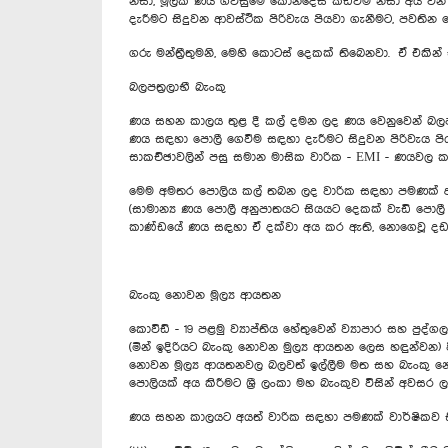
නිසා, මූලික ණය ගිවිසුමේ කොන්දේසි කඩවීම නිසා අය වන
දැරීමට සිදුවන ආවස්ථික පිරිවැය පියවා ගැනීමට, පවති
ගරු මන්ත්‍රීතුමනි, මෙහි කොටස් දෙකක් තිබෙනවා. ඒ එකින්
බලපත්‍රලාභී බැංකු
ණය සහන කාලය තුළ දී කල් දමන ලද ණය වෙනුවෙන් බලපත්‍
ණය ‍සඳහා පොලී ගෙවීම සඳහා දැරීමට සිදුවන පිරිවැය පි
සාකච්ඡාවලින් පසු සමාන මාසික වාරික - EMI - ණයවල 
මෙම අමතර පොලිය කල් තබන ලද වාරික සඳහා පමණක් අ
(සාමාන්‍ය ණය පොලී අනුපාතයට සියයට දෙකක් වැඩි පොලී
කාණ්ඩයේ ණය සඳහා ඒ දක්වා අය කර ඇති, නොගෙවූ දඩ
බැංකු නොවන මූල්‍ය ආයතන
කොවිඩ් - 19 පළමු ව්‍යාප්තිය හේතුවෙන් ව්‍යාපාර සහ පු
(මින් ඉදිරියට බැංකු නොවන මුල්‍ය ආයතන ලෙස හඳුන්වන) 
නොවන මූල්‍ය ආයතනවල බලවත් ඉල්ලීම මත සහ බැංකු නොව
පොලියක් අය කිරීමට ශ්‍රී ලංකා මහ බැංකුව විසින් අවසර ල
ණය සහන කාලයට අයත් වාරික සඳහා පමණක් වාර්ෂිකව සි