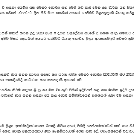
ක, ඒ සඳහා අයවිය යුතු අමතර පොලිය සහ මෙම නව කල් දමන ලද වාරික යන සියල
ටතේ 2022.07.01 දින සිට මාස හයකින් අයකර ගැනීමට බලපත්‍රලාභී බැංකු කටය
කුව විසින් නිකුත් කරන ලද 2020 අංක 11 දරන චක්‍රලේඛය යටතේ ද සහන කාල සීමා
 කර අවම වසර දෙකකින් අයකර ගැනීමට බැංකු නොවන මූල්‍ය ආයතනවලට අවසර ලබාද
ළත්ව ණය සහන කාලය සඳහා අය කරනු ලබන අමතර පොලිය (2021.05.15 සිට 2021.08.31 ද
ත හා සැසඳීමේදී සාධාරණ සහ සහනදායී අගයක් වේ.
හතික කිරීම සඳහා ශ්‍රී ලංකා මහ බැංකුව විසින් ඉදිරිපත් කළ සය මාසික ඉදිරි දැක
සින් ලබාගත් ණය සහන සඳහා අය කළ පොලී සම්බන්ධයෙන් සහනයක් ලබා දීම සඳහා ඉ
නම මූල්‍ය අතරමැදිකරණයක නියැළී සිටින අතර, එහිදි‍ තැන්පත්කරුවන් හෝ ණය හි
මින් ඉහළ පොලී අනුපාතයකට ණය ගැනුම්කරුවන් වෙත ලබා දේ. වසංගතයෙන් පීඩා