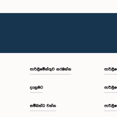
පාර්ලි‌මේන්තුව නරඹන්න
පාර්ලි
දැනුමට
පාර්ලි
සම්බන්ධ වන්න
පාර්ලි