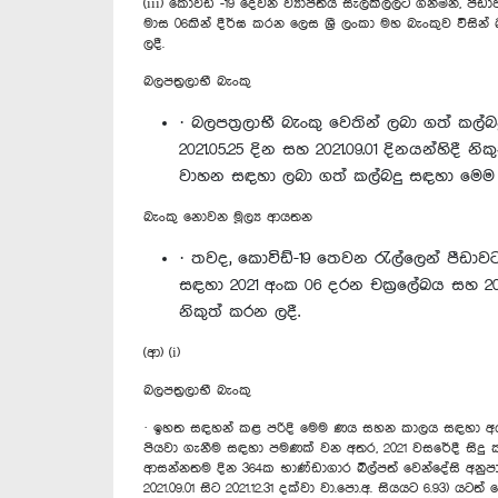
(iii) කොවිඩ් -19 දෙවන ව්‍යාප්තිය සැලකිල්ලට ගනිමින්,
මාස 06කින් දීර්ඝ කරන ලෙස ශ්‍රී ලංකා මහ බැංකුව විසින්
ලදී.
බලපත්‍රලාභී බැංකු
· බලපත්‍රලාභී බැංකු වෙතින් ලබා ගත් කල්
2021.05.25 දින සහ 2021.09.01 දිනයන්හි
වාහන සඳහා ලබා ගත් කල්බදු සඳහා මෙම ස
බැංකු නොවන මූල්‍ය ආයතන
· තවද, කොවිඩ්-19 තෙවන රැල්ලෙන් පීඩාව
සඳහා 2021 අංක 06 දරන චක්‍රලේඛය සහ 202
නිකුත් කරන ලදී.
(ආ) (i)
බලපත්‍රලාභී බැංකු
· ඉහත සඳහන් කළ පරිදි මෙම ණය සහන කාලය සඳහා අය කළ
පියවා ගැනීම සඳහා පමණක් වන අතර, 2021 වසරේදී සිදු 
ආසන්නතම දින 364ක භාණ්ඩාගාර බිල්පත් වෙන්දේසි අනුපාත
2021.09.01 සිට 2021.12.31 දක්වා වා.පො.අ. සියයට 6.93) යටත් 