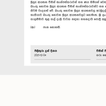
මූල්‍ය ආයතන විසින් තැන්පත්කරුවන් සහ ණය හිමියන් වෙත
බැංකු නොවන මූල්‍ය ආයතන විසින් තැන්පත්කරුවන්ට සහ 
කිරීම වැදගත් වේ. බැංකු නොවන මූල්‍ය ආයතනවල අරමුදල් ප
හැකියාව බැංකු නොවන මූල්‍ය ආයතනවලට නොමැත. ශ්‍රී 
කාලසීමාව තුළ කල් දැමූ වාරික සඳහා සහනදායි පොලී අ
(ඇ) පැන නොනඟී.
පිළිතුරු දුන් දිනය
විසින් 
2021-12-04
ගරු ශෙ