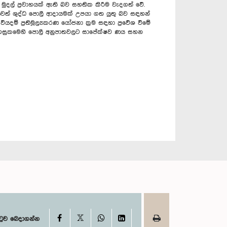
මුදල් ප්‍රවාහයක් ඇති බව සහතික කිරීම වැදගත් වේ.
ාණවත් ශුද්ධ පොලී ආදායමක් උපයා ගත යුතු බව සඳහන්
දම් ප්‍රතිමූල්‍යකරණ යෝජනා ක්‍රම සඳහා ප්‍රවේශ වීමේ
ය පහසුකමෙහි පොලී අනුපාතවලට සාපේක්ෂව ණය සහන
X
Facebook
WhatsApp
LinkedIn
ටුව බෙදාගන්න