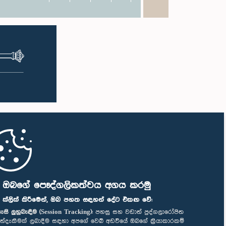
ි ඔබගේ පෞද්ගලිකත්වය අගය කරමු
" ක්ලික් කිරීමෙන්, ඔබ පහත සඳහන් දේට එකඟ වේ:
ැසි ලුහුබැඳීම (Session Tracking):
පහසු සහ වඩාත් පුද්ගලාරෝපිත
ත්දැකීමක් ලබාදීම සඳහා අපගේ වෙබ් අඩවියේ ඔබගේ ක්‍රියාකාරකම්