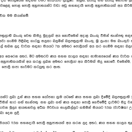
 දඩ පොලියෙන් නිදහස් වීමට හැකියාව ලැබුණි. නමුත්, බැංකු සහ බැංකු නොවන මූ
න වෙළෙඳ පොළ පොලී අනුපාතයන්ට වඩා අඩු සහනදායී පොලී අනුපාතිකයක් අය කිරී
 එක මම කියන්නම්.
රලාභී බැංකු වෙත කිසිදු මුදලක් අය නොවීමෙන් අදාළ බැංකු විසින් තැන්පතු ස
යවා ගැනීම පිළිබඳ ගැටලු සලකා බලමින් බලපත්‍රලාභී බැංකු, ශ්‍රී ලංකා මහ බැ
කල් තබන ලද වාරික සඳහා සියයට 7ක අමතර පොලියක් අය කර ගැනීම සඳහා බලපත්
ය කෙරෙන අතර, මීට අමතරව ණය සහන කාලය සඳහා සාමාන්‍යයෙන් ණය වාරික ආ
 අනුපාතිකයකින් අය කරනු ලබන අමතර පොලිය) අය කිරීමක් සිදු නොවේ. එමෙන්ම,
 පොලී කපා හැරීමට කටයුතු කර ඇත.
ද්ගලයන්ට ලබා දුන් ණය සහන යෝජනා ක්‍රම යටතේ ණය සහන ලබා දීමේදී බලපත්‍රලාභී
විසින් භාර ගත් තැන්පතු සහ ලබා ගත් ණය සඳහා පොලී ගෙවීමේදී දැරීමට සිදු වන 
න මූල්‍ය ආයතනවල අධික පිරිවැය සැලකිල්ලට ගනිමින් සියයට 11.5ක (වාර්ෂික
බා දෙන ලදී.
යයට 11.5ක සහනදායී පොලී අනුපාතයක් අය කරන ලද අතර, ණය සහන කාලය තුළ ද