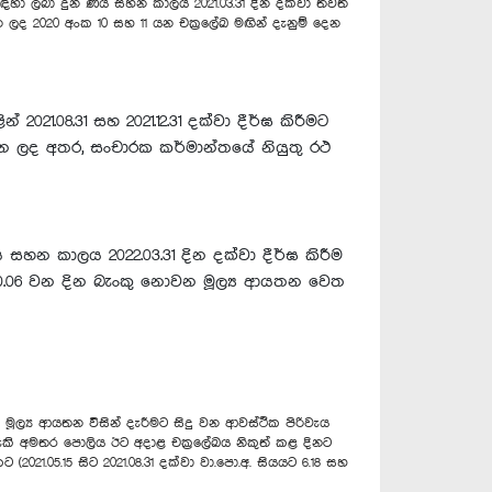
සඳහා ලබා දුන් ණය සහන කාලය 2021.03.31 දින දක්වා තවත්
න ලද 2020 අංක 10 සහ 11 යන චක්‍රලේඛ මඟින් දැනුම් දෙන
21.08.31 සහ 2021.12.31 දක්වා දීර්ඝ කිරීමට
 කරන ලද අතර, සංචාරක කර්මාන්තයේ නියුතු රථ
හන කාලය 2022.03.31 දින දක්වා දීර්ඝ කිරීම
1.10.06 වන දින බැංකු නොවන මූල්‍ය ආයතන වෙත
‍ය ආයතන විසින් දැරීමට සිදු වන ආවස්ථික පිරිවැය
ැකි අමතර පොලිය ඊට අදාළ චක්‍රලේඛය නිකුත් කළ දිනට
.05.15 සිට 2021.08.31 දක්වා වා.පො.අ. සියයට 6.18 සහ