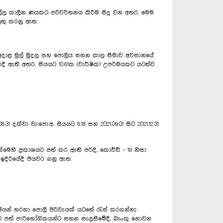
්ල කාලීන ණයකට පරිවර්තනය කිරීම සිදු වන අතර, මෙම
ුතු කරනු ඇත.
වට අදාළ මුල් මුදල සහ පොලිය සහන කාල සීමාව අවසානයේ
ී ඇති අතර, සියයට 10.61ක (වාර්ෂික) උපරිමයකට යටත්ව
ක්වා වා.පො.අ. සියයට 6.18 සහ 2021.09.01 සිට 2021.12.31
්මෙහි ප්‍රකාශයට පත් කර ඇති පරිදි, කොවිඩ් - 19 නිසා
දිරියේදී පියවර ගනු ඇත.
මියන් හරහා පොලී පිරිවැයක් යටතේ රැස් කරගන්නා
වට පත් පාරිභෝගිකයන්ට සහන සැලසීමේදී, බැංකු නොවන