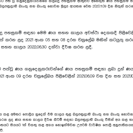
 පීඩාවට පත් වූ ගනුදෙනුකරුවන්ගේ කල්බදු පහසුකම් ඇතුළුව අනෙකුත් ණය පහසුකම් 
 බලපත්‍රලාභී බැංකු සහ බැංකු නොවන මූල්‍ය ආයතන වෙත 2020.11.09 දින නිකුත් කර
බදු පහසුකම් සඳහා මෙම ණය සහන කාලය අවස්ථා දෙකකදී පිළිවෙළින් 20
දී නිකුත් කරන ලද 2021 අංක 05 සහ 08 දරන චක්‍රලේඛ මඟින් කටයුතු
හන කාලය 2022.06.30 දක්වා දීර්ඝ කරන ලදී.
ට පත්වූ ණය ගනුදෙනුකරුවන්ගේ ණය පහසුකම් සඳහා ලබා දුන් ණය ස
1 අංක 09 දරන චක්‍රලේඛය පිළිවෙළින් 2021.06.09 වන දින සහ 202
 අමතර පොලිය හුදෙක් එම කාලය තුළ බලපත්‍රලාභී බැංකු සහ බැංකු නොවන මූල්
කරන ලද ණය සහන කාලය දීර්ඝ කිරීම් සඳහා බලපත්‍රලාභී බැංකු විසින් අය කළ හ
යට සියයට 1ක් එකතු කළ අගය නොඉක්මවන උපරිම වාර්ෂික පොලී අනුපාතිකයකට (2021
වේ.