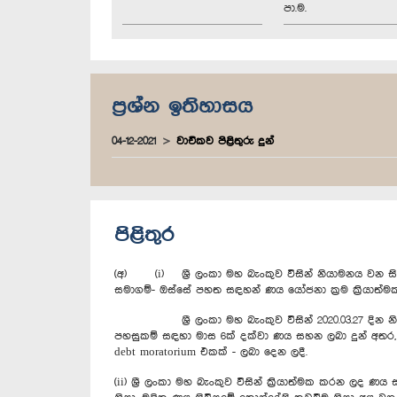
පා.ම.
ප්‍රශ්න ඉතිහාසය
04-12-2021
වාචිකව පිළිතුරු දුන්
පිළිතුර
(අ) (i) ශ්‍රී ලංකා මහ බැංකුව විසින් නියාමනය වන සියලු
සමාගම්- ඔස්සේ පහත සඳහන් ණය යෝජනා ක්‍රම ක්‍රියාත්ම
ශ්‍රී ලංකා මහ බැංකුව විසින් 2020.03.27 දින නිකුත් 
පහසුකම් සඳහා මාස 6ක් දක්වා ණය සහන ලබා දුන් අතර, 
debt moratorium එකක් - ලබා දෙන ලදී.
(ii) ශ්‍රී ලංකා මහ බැංකුව විසින් ක්‍රියාත්මක කරන ලද