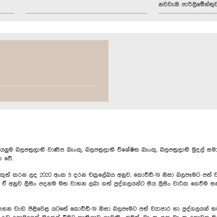
නවවැනි පාර්ලිමේන්තු
ම බලපත්‍රලාභී වාණිජ බැංකු, බලපත්‍රලාභී විශේෂිත බැංකු, බලපත්‍රලාභී මුදල් සම
ක වේ.
කරන ලද 2020 අංක 5 දරන චක්‍රලේඛය අනුව, කොවිඩ්-19 නිසා බලපෑමට පත් ව්‍යාප
ඒ අනුව ලීසිං පදනම මත වාහන ලබා ගත් පුද්ගලයන්ට සිය ලීසිං වාරික ගෙවීම ස
 ණය සහන වැඩ පිළිවෙළ යටතේ කොවිඩ්-19 නිසා බලපෑමට පත් ව්‍යාපාර හා පුද්ගලයන