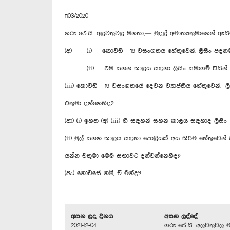
1103/2020
ගරු ජේ.සී. අලවතුවල මහතා,— මුදල් අමාත්‍යතුමාගෙන් ඇස
(අ) (i) කොවිඩ් - 19 වසංගතය හේතුවෙන්, ලීසිං පදනම ම
(ii) එම සහන කාලය සඳහා ලීසිං සමාගම් විසින් ලීස
(iii) කොවිඩ් - 19 වසංගතයේ දෙවන ‍ව්‍යාප්තිය හේතුවෙන
එතුමා දන්නෙහිද?
(ආ) (i) ඉහත (අ) (iii) හි සඳහන් සහන කාලය සඳහාද ලීස
(ii) මුල් සහන කාලය සඳහා පොලියක් අය කිරීම හේතුවෙන් 
යන්න එතුමා මෙම සභාවට දන්වන්නෙහිද?
(ඇ) නොඑසේ නම්, ඒ මන්ද?
අසන ලද දිනය
අසන ලද්දේ
2021-12-04
ගරු ජේ.සී. අලවතුවල 