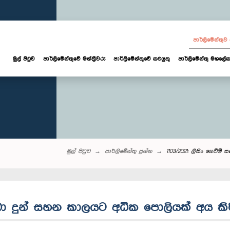
පාර්ලි‌මේන්තු
මුල් පිටුව
පාර්ලි‌මේන්තුවේ මන්ත්‍රීවරු
පාර්ලිමේන්තුවේ කටයුතු
පාර්ලිමේන්තු මහලේක
මුල් පිටුව
පාර්ලි‌මේන්තු‌ ප්‍රශ්න
1103/2021: ලීසිං ගෙවී
 ලබා දුන් සහන කාලයට අධික පොලියක් අය කිර