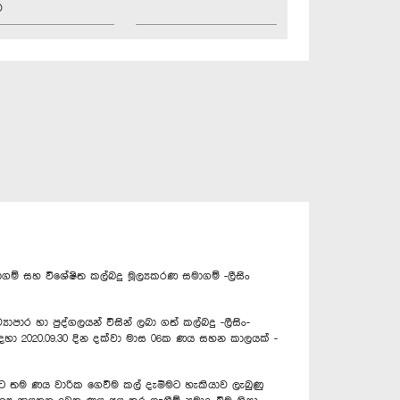
ව
ාගම් සහ විශේෂිත කල්බදු මූල්‍යකරණ සමාගම් -ලීසිං
ාර හා පුද්ගලයන් විසින් ලබා ගත් කල්බදු -ලීසිං-
ඳහා 2020.09.30 දින දක්වා මාස 06ක ණය සහන කාලයක් -
් හට තම ණය වාරික ගෙවීම කල් දැමීමට හැකියාව ලැබුණු