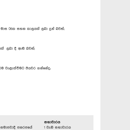
 මාස 06ක සහන කාලයක් ලබා දුන් බවත්;
ක් ලබා දී ඇති බවත්;
රීම වැළැක්වීමට පියවර ගන්නේද;
සභාවාරය
්‍රික සමාජවාදී ජනරජයේ
1 වැනි සභාවාරය