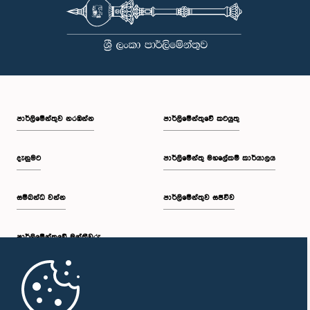
පාර්ලි‌මේන්තුව නරඹන්න
පාර්ලිමේන්තුවේ කටයුතු
දැනුමට
පාර්ලිමේන්තු මහලේකම් කාර්යාලය
සම්බන්ධ වන්න
පාර්ලිමේන්තුව සජීවීව
පාර්ලි‌මේන්තුවේ මන්ත්‍රීවරු
මුල් පිටුව