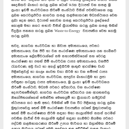
දෛනිකව බැහැර කරනු ලබන ටොන් 14.5ක දිරාපත් වන කසළ ශ්‍රී
ලංකා ඉඩම් සංවර්ධනය කිරීමේ සංස්ථාව විසින් පවත්වාගෙන යනු
ලබන කෙරවලපිටිය නාගරික කසළ කළමනාකරණ මධ්‍යස්ථානය වෙත
ලබා දෙන අතර, දිරාපත් නොවන කසළ කෙරවලපිටිය ප්‍රදේශයේ
කොළඹ මහා නගර සභාව විසින් ක්‍රියාත්මක කරනු ලබන කසළ මඟින්
විදුලිය ජනනය කරනු ලබන Waste-to-Energy ව්‍යාපෘතිය වෙත යොමු
කරනු ලබයි.
තවද, නාගරික සංවර්ධන හා නිවාස අමාත්‍යාංශය, පරිසර
අමාත්‍යාංශය, වන ජීවී හා වන සංරක්ෂණ අමාත්‍යාංශය යන කැබිනට්
අමාත්‍යාංශ ලේකම්වරුන්ගේ සම සභාපතිත්වයෙන් සහ වෙරළ
සංරක්ෂණ හා පහත් බිම් සංවර්ධන රාජ්‍ය අමාත්‍යාංශය, වනජීවී
රැකවරණ, අලි වැට හා අගල් ඉදිකිරීම ඇතුළු ආරක්ෂිත වැඩ
පිළිවෙළවල් හා කැලෑ නැවත වගා කිරීම හා වන සම්පත් රාජ්‍ය
අමාත්‍යාංශය, නාගරික සංවර්ධන, අපද්‍රව්‍ය බැහැරලීම හා ප්‍රජා
පවිත්‍රතා කටයුතු රාජ්‍ය අමාත්‍යාංශය, ශ්‍රී ලංකා ඉඩම් සංවර්ධනය
කිරීමේ සංස්ථාව, මධ්‍යම පරිසර අධිකාරිය, වන සංරක්ෂණ
දෙපාර්තමේන්තුව, නාගරික සංවර්ධන අධිකාරිය යන ආයතනවල
නියෝජිතයන්ගෙන් සමන්විත‍ මෙහෙයුම් හා ක්‍රියාකාරී කමිටුවක්
ස්ථාපනය කර ඇති අතර, එමඟින් මේ වන විට පිළියෙල කරනු ලබන
මුතුරාජවෙල තෙත් බිම් සංරක්ෂණ ව්‍යාපෘතිය යටතේ මුතුරාජවෙල
තෙත් බිම් සංරක්ෂණය කිරීම සඳහා මහා සැලැස්මක් සකස් කරමින්
පවතින බැවින් එම සැලැස්ම තුළින් හඳුනා ගැනීමට නියමිත පරිසර
පද්ධති කළමනාකරණය කිරීමේ උපාය මාර්ගය හා බලාත්මක කිරීමේ
උපාය මාර්ගය යටතේ මෙම ප්‍රදේශය තුළ අවිධිමත් කසළ බැහැර