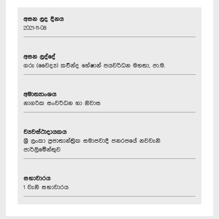
අසන ලද දිනය
2021-11-08
අසන ලද්දේ
ගරු (වෛද්‍ය) කවින්ද හේෂාන් ජයවර්ධන මහතා, පා.ම.
අමාත්‍යාංශය
නාගරික සංවර්ධන හා නිවාස
ව්‍යවස්ථාදායකය
ශ්‍රී ලංකා ප්‍රජාතාන්ත්‍රික සමාජවාදී ජනරජයේ නවවැනි
පාර්ලිමේන්තුව
සභාවාරය
1 වැනි සභාවාරය