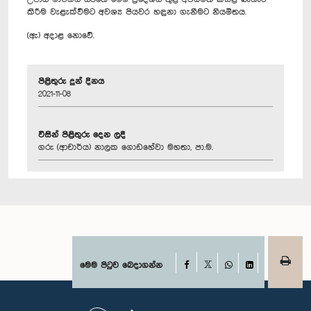
කිරීම වැළැක්වීමට අවශ්‍ය පියවර හඳුනා ගැනීමට නියමිතය.
(ඇ) අදාළ නොවේ.
පිළිතුරු දුන් දිනය
2021-11-08
විසින් පිළිතුරු දෙන ලදී
ගරු (ආචාර්ය) නාලක ගොඩහේවා මහතා, පා.ම.
Facebook
මෙම පිටුව බෙදාගන්න
X
WhatsApp
LinkedIn