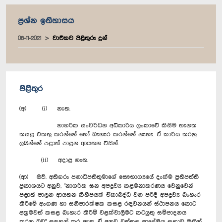
ප්‍රශ්න ඉතිහාසය
08-11-2021
වාචිකව පිළිතුරු දුන්
පිළිතුර
(අ) (i) නැත.
නාගරික සංවර්ධන අධිකාරිය ලංකාවේ කිසිම තැනක
කසළ එකතු කරන්නේ හෝ බැහැර කරන්නේ නැහැ. ඒ කාර්ය කරනු
ලබන්නේ පළාත් පාළන ආයතන විසින්.
(ii) අදාළ නැත.
(ආ) ඔව්. අතිගරු ජනාධිපතිතුමාගේ සෞභාග්‍යයේ දැක්ම ප්‍රතිපත්ති
ප්‍රකාශයට අනුව, "නාගරික ඝන අපද්‍රව්‍ය කළමනාකරණය වෙනුවෙන්
පළාත් පාලන ආයතන කිහිපයක් ඒකාබද්ධ වන පරිදි අපද්‍රව්‍ය බැහැර
කිරීමේ අංගණ හා සනීපාරක්ෂක කසළ රඳවනයන් ස්ථාපනය කොට
අක්‍රමවත් කසළ බැහැර කිරීම් වළක්වාලීමට කටයුතු සම්පාදනය
කරන බව" සඳහන් කර ඇත. ඒ අනුව වත්තල ප්‍රාදේශීය සභාව මඟින්