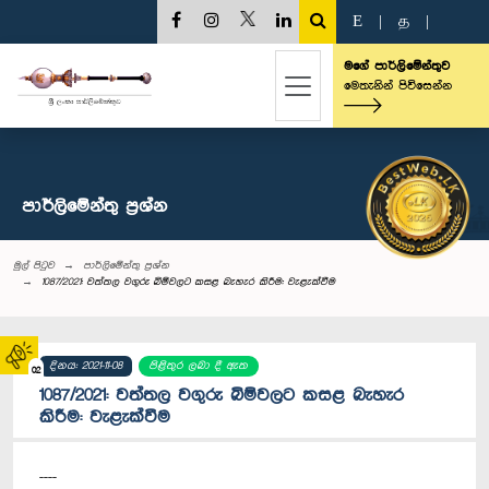
E
|
த
|
මගේ පාර්ලිමේන්තුව
මෙතැනින් පිවිසෙන්න
පාර්ලි‌මේන්තු‌ ප්‍රශ්න
මුල් පිටුව
පාර්ලි‌මේන්තු‌ ප්‍රශ්න
1087/2021: වත්තල වගුරු බිම්වලට කසළ බැහැර කිරීම: වැළැක්වීම
දිනය: 2021-11-08
පිළිතුර ලබා දී ඇත
02
1087/2021: වත්තල වගුරු බිම්වලට කසළ බැහැර
කිරීම: වැළැක්වීම
----