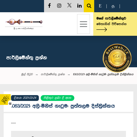
E
|
த
|
මගේ පාර්ලිමේන්තුව
මෙතැනින් පිවිසෙන්න
පාර්ලි‌මේන්තු‌ ප්‍රශ්න
මුල් පිටුව
පාර්ලි‌මේන්තු‌ ප්‍රශ්න
1063/2021: අලි-මිනිස් ගැටුම: පුත්තලම දිස්ත්‍රික්කය
දිනය: 2021-03-24
පිළිතුර ලබා දී ඇත
02
1063/2021: අලි-මිනිස් ගැටුම: පුත්තලම දිස්ත්‍රික්කය
----