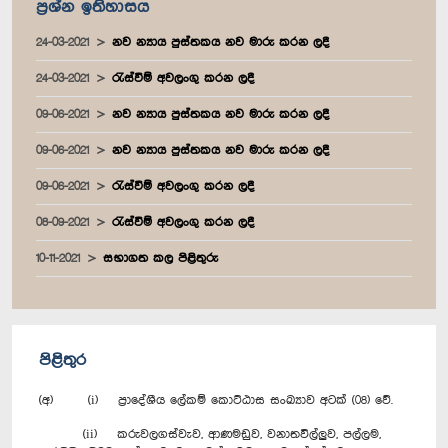
ප්‍රශ්න ඉතිහාසය
24-03-2021
නව න්‍යාය පුස්තකය නව මාරු කරන ලදී
24-03-2021
රැස්වීම් අවලංගු කරන ලදී
09-06-2021
නව න්‍යාය පුස්තකය නව මාරු කරන ලදී
09-06-2021
නව න්‍යාය පුස්තකය නව මාරු කරන ලදී
09-06-2021
රැස්වීම් අවලංගු කරන ලදී
08-09-2021
රැස්වීම් අවලංගු කරන ලදී
10-11-2021
සභාගත කල පිළිතුරු
පිළිතුර
(අ) (i) ප්‍රාදේශීය ලේකම් කොට්ඨාස සංඛ්‍යාව අටක් (08) වේ.
(ii) කරුවලගස්වැව, ආණමඩුව, වනාතවිල්ලුව, පල්ලම,