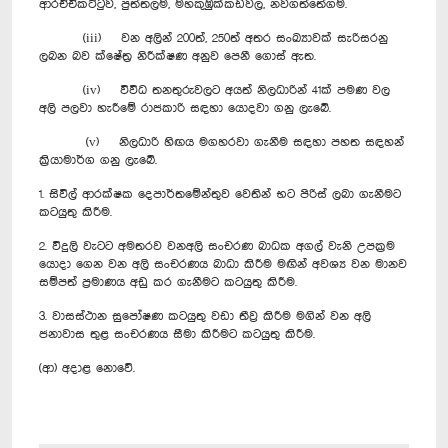
ආරච්චිකට්ටුව, පුත්තලම, මහකුඹුක්කඩවල, නවගත්තේගම.
(iii) වන අලින් 200ත්, 250ත් අතර සංඛ්‍යාවක් සැරිසරනු
ලබන බව ක්ෂේත්‍ර නිරීක්ෂණ අනුව පෙනී ගොස් ඇත.
(iv) විවිධ තනතුරුවලට අයත් නිලධාරින් 41ක් පමණ වල
අලි පලවා හැරීමේ රාජකාරි සඳහා යොදවා ගනු ලැබේ.
(v) නිලධාරි හිඟය මගහරවා ගැනීම සඳහා පහත සඳහන්
ක්‍රියාමාර්ග ගනු ලැබේ.
1. සිවිල් ආරක්ෂක දෙපාර්තමේන්තුව වෙතින් භට පිරිස් ලබා ගැනීමට
කටයුතු කිරීම.
2. විදුලි වැටට අමතරව වනඅලි සංචරණ බාධක අගල් වැනි උපක්‍රම
යොදා ගෙන වන අලි සංචරණය බාධා කිරීම මඟින් අවශ්‍ය වන මානව
සම්පත් ප්‍රමාණය අඩු කර ගැනීමට කටයුතු කිරීම.
3. වාසස්ථාන සුපෝෂණ කටයුතු වඩා තීව්‍ර කිරීම මගින් වන අලි
ජනාවාස තුළ සංචරණය සීමා කිරීමට කටයුතු කිරීම.
(ආ) අදාළ නොවේ.