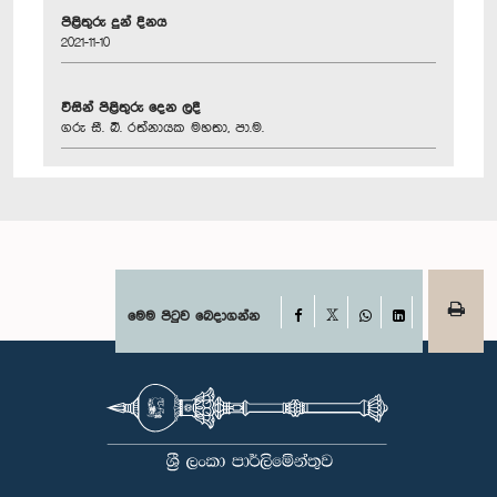
පිළිතුරු දුන් දිනය
2021-11-10
විසින් පිළිතුරු දෙන ලදී
ගරු සී. බී. රත්නායක මහතා, පා.ම.
Facebook
මෙම පිටුව බෙදාගන්න
X
WhatsApp
LinkedIn