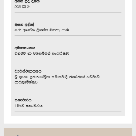
අසන ලද දිනය
2021-03-24
අසන ලද්දේ
ගරු අශෝක ප්‍රියන්ත මහතා, පා.ම.
අමාත්‍යාංශය
වනජීවී හා වනසම්පත් සංරක්ෂණ
ව්‍යවස්ථාදායකය
ශ්‍රී ලංකා ප්‍රජාතාන්ත්‍රික සමාජවාදී ජනරජයේ නවවැනි
පාර්ලිමේන්තුව
සභාවාරය
1 වැනි සභාවාරය