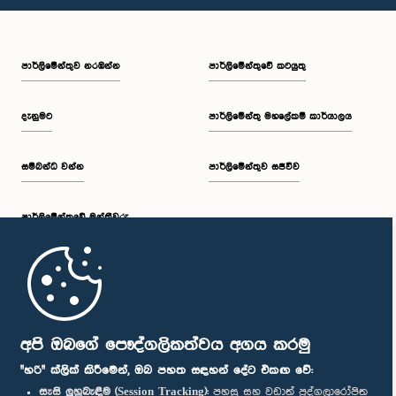
පාර්ලි‌මේන්තුව නරඹන්න
පාර්ලිමේන්තුවේ කටයුතු
දැනුමට
පාර්ලිමේන්තු මහලේකම් කාර්යාලය
සම්බන්ධ වන්න
පාර්ලිමේන්තුව සජීවීව
පාර්ලි‌මේන්තුවේ මන්ත්‍රීවරු
මුල් පිටුව
පාර්ලිමේන්තු ජංගම යෙදුම
අපි ඔබගේ පෞද්ගලිකත්වය අගය කරමු
"හරි" ක්ලික් කිරීමෙන්, ඔබ පහත සඳහන් දේට එකඟ වේ:
සැසි ලුහුබැඳීම (Session Tracking):
පහසු සහ වඩාත් පුද්ගලාරෝපිත